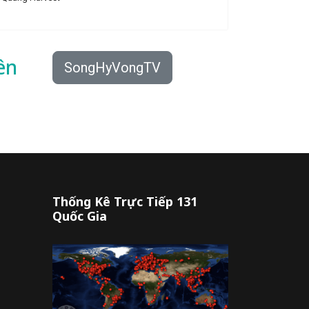
ên
SongHyVongTV
Thống Kê Trực Tiếp 131
Quốc Gia