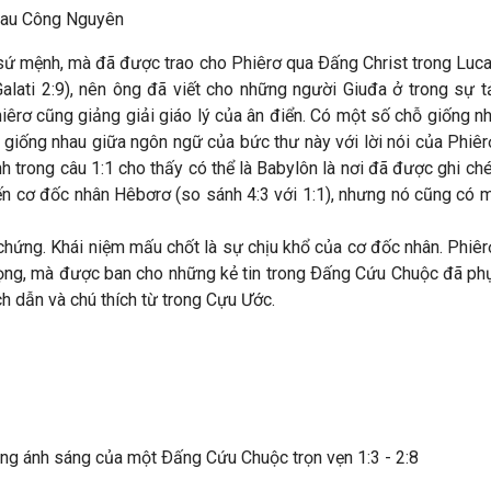
au Công Nguyên
ứ mệnh, mà đã được trao cho Phiêrơ qua Ðấng Christ trong Luca 2
alati 2:9), nên ông đã viết cho những người Giuđa ở trong sự t
hiêrơ cũng giảng giải giáo lý của ân điển. Có một số chỗ giống 
ự giống nhau giữa ngôn ngữ của bức thư này với lời nói của Phiê
nh trong câu 1:1 cho thấy có thể là Babylôn là nơi đã được ghi ché
 cơ đốc nhân Hêbơrơ (so sánh 4:3 với 1:1), nhưng nó cũng có mộ
chứng. Khái niệm mấu chốt là sự chịu khổ của cơ đốc nhân. Phiêr
vọng, mà được ban cho những kẻ tin trong Ðấng Cứu Chuộc đã phụ
h dẫn và chú thích từ trong Cựu Ước.
ong ánh sáng của một Ðấng Cứu Chuộc trọn vẹn 1:3 - 2:8