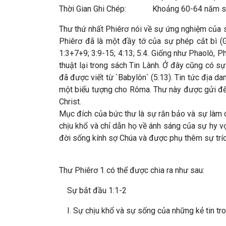
Thời Gian Ghi Chép: Khoảng 60-64 năm s
Thư thứ nhất Phiêrơ nói về sự ứng nghiệm của s
Phiêrơ đã là một đầy tớ của sự phép cắt bì (G
1:3+7+9; 3:9-15; 4:13; 5:4. Giống như Phaolô, P
thuật lại trong sách Tin Lành. Ở đây cũng có s
đã được viết từ `Babylôn` (5:13). Tin tức địa da
một biểu tượng cho Rôma. Thư này được gửi đến
Christ.
Mục đích của bức thư là sự răn bảo và sự làm 
chịu khổ và chỉ dẫn họ về ánh sáng của sự hy 
đời sống kính sợ Chúa và được phụ thêm sự tríc
Thư Phiêrơ 1 có thể được chia ra như sau:
Sự bắt đầu 1:1-2
I. Sự chịu khổ và sự sống của những kẻ tin tr