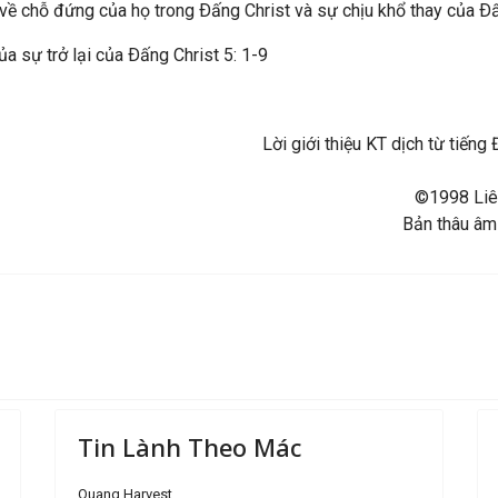
về chỗ đứng của họ trong Ðấng Christ và sự chịu khổ thay của Ðấ
a sự trở lại của Ðấng Christ 5: 1-9
Lời giới thiệu KT dịch từ tiế
©1998 Liên
Bản thâu âm
Tin Lành Theo Mác
Quang Harvest