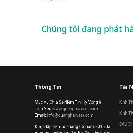
Chúng tôi đang phát h
Thông Tin
Tài 
Mục Vụ Chia Sẻ Niềm Tin, Hy Vọng &
Kinh T
Tình Yêu
www.quangharvest.com
Kinh T
Email:
info@quangharvest.com
Câu Ch
Được lập nên từ tháng 05 năm 2015, là
mục vụ nhằm truyền bá Tin Lành của