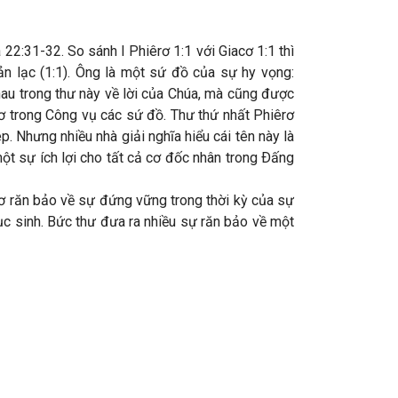
2:31-32. So sánh I Phiêrơ 1:1 với Giacơ 1:1 thì
ản lạc (1:1). Ông là một sứ đồ của sự hy vọng:
nhau trong thư này về lời của Chúa, mà cũng được
rơ trong Công vụ các sứ đồ. Thư thứ nhất Phiêrơ
p. Nhưng nhiều nhà giải nghĩa hiểu cái tên này là
t sự ích lợi cho tất cả cơ đốc nhân trong Ðấng
ơ răn bảo về sự đứng vững trong thời kỳ của sự
c sinh. Bức thư đưa ra nhiều sự răn bảo về một