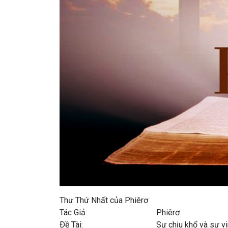
Thư Thứ Nhất của Phiêrơ
Tác Giả: Phiêrơ
Ðề Tài: Sự chịu khổ và sự vinh