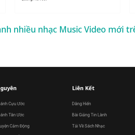
ành nhiều
nhạc
Music Video mới tr
Nguyên
Liên Kết
hánh Cựu Ước
Dâng Hiến
hánh Tân Ước
Bài Giảng Tin Lành
uyện Cảm Động
Tải Về Sách Nhạc