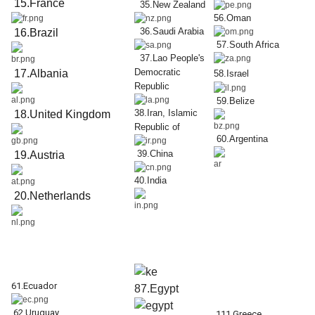
15.France
35.New Zealand
56.Oman
36.Saudi Arabia
16.Brazil
57.South Africa
37.Lao People's
Democratic
17.Albania
58.Israel
Republic
59.Belize
38.Iran, Islamic
18.United Kingdom
Republic of
60.Argentina
39.China
19.Austria
40.India
20.Netherlands
61.Ecuador
87.Egypt
62.Uruguay
111.Greece