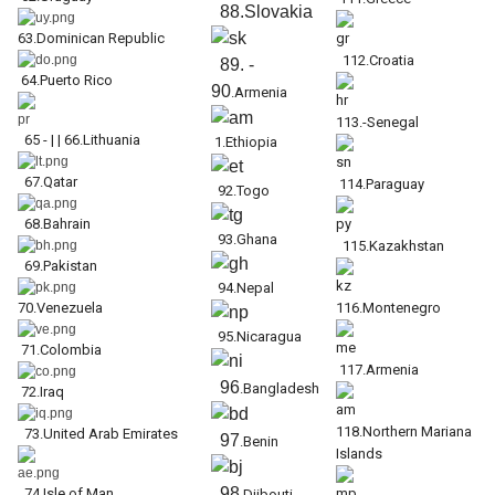
88.Slovakia
63.Dominican Republic
112.Croatia
89. -
64.Puerto Rico
90
.
Armenia
113.-Senegal
65 - | |
66.
Lithuania
1.
Ethiopia
67.
Qatar
114.Paraguay
92
.Togo
68.
Bahrain
93
.Ghana
115.Kazakhstan
69.
Pakistan
94
.Nepal
70.
Venezuela
116.Montenegro
95
.Nicaragua
71.
Colombia
117.Armenia
96
.Bangladesh
72.
Iraq
118.Northern Mariana
73.United Arab Emirates
97
.Benin
Islands
98
74.Isle of Man
.Djibouti