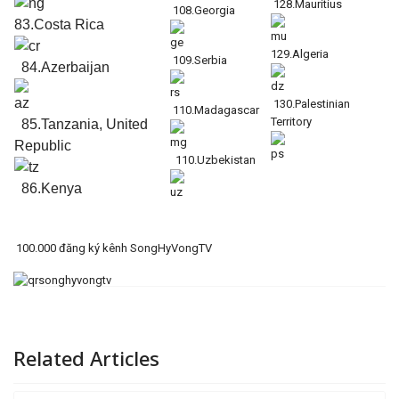
128.Mauritius
108.Georgia
83.Costa Rica
129.Algeria
109.Serbia
84.Azerbaijan
130.Palestinian
110.Madagascar
Territory
85.Tanzania, United
Republic
110.Uzbekistan
86.Kenya
100.000 đăng ký kênh SongHyVongTV
Related Articles