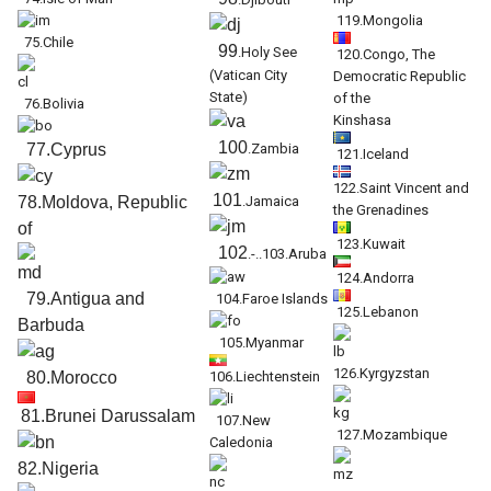
119.Mongolia
75.Chile
99
.Holy See
120.Congo, The
(Vatican City
Democratic Republic
State)
of the
76.Bolivia
Kinshasa
100
77.Cyprus
.Zambia
121.Iceland
122.Saint Vincent and
101
78.Moldova, Republic
.Jamaica
the Grenadines
of
123.Kuwait
102
.-..103.Aruba
124.Andorra
79.Antigua and
104.Faroe Islands
125.Lebanon
Barbuda
105.Myanmar
126.Kyrgyzstan
80.Morocco
106.Liechtenstein
81.Brunei Darussalam
107.New
127.Mozambique
Caledonia
82.Nigeria