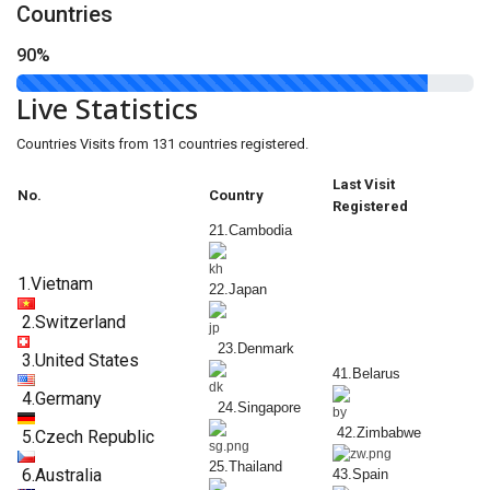
Countries
90%
Live Statistics
Countries Visits from 131 countries registered.
Last Visit
No.
Country
Registered
21.Cambodia
1.Vietnam
22.Japan
2.Switzerland
23.Denmark
3.United States
41.Belarus
4.Germany
24.Singapore
42.Zimbabwe
5.Czech Republic
25.Thailand
6.Australia
43.Spain