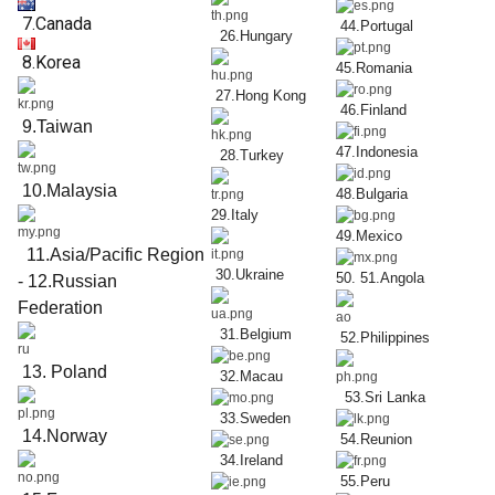
7.Canada
44.Portugal
26.Hungary
8.Korea
45.Romania
27.Hong Kong
46.Finland
9.Taiwan
47.Indonesia
28.Turkey
10.Malaysia
48.Bulgaria
29.Italy
49.Mexico
11.Asia/Pacific Region
30.Ukraine
50
.
51.Angola
- 12.Russian
Federation
31.Belgium
52.Philippines
13. Poland
32.Macau
53.Sri Lanka
33.Sweden
14.Norway
54.Reunion
34.Ireland
55.Peru