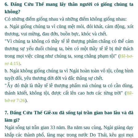
6. Đấng Cứu Thế mang lấy thân người có giống chúng ta
không?
Có những điểm giống nhau và những điểm không giống nhau:
a. Ngài giống chúng ta vì cũng mệt mỏi, đói khát, cảm động, xót
thương, vui mừng, đau đớn, buồn bực, khóc và chết.
"Vì chúng ta không có thầy tế lễ thượng phẩm chẳng có thể cảm
thương sự yếu đuối chúng ta, bèn có một thầy tế lễ bị thử thách
trong mọi việc cũng như chúng ta, song chẳng phạm tội" (
Hê-bơ-
)
.
rơ 4:15
b. Ngài không giống chúng ta vì Ngài hoàn toàn vô tội, công bình
tuyệt đối, yêu thương đời đời và đắc thắng sự chết.
"Ấy đó thật là thầy tế lễ thượng phẩm mà chúng ta có cần dùng,
thánh khiết, không tội, được cất lên cao hơn các từng trời" (
Hê-
).
bở-rơ 7:26
7. Đấng Cứu Thế Giê
-
xu đã sống tại trần gian bao lâu và đã
làm gì?
Ngài sống tại trần gian 33 năm. Ba năm sau cùng, Ngài giảng dạy
khắp các thành phố, làng mạc trong nước Do Thái, kêu gọi mọi