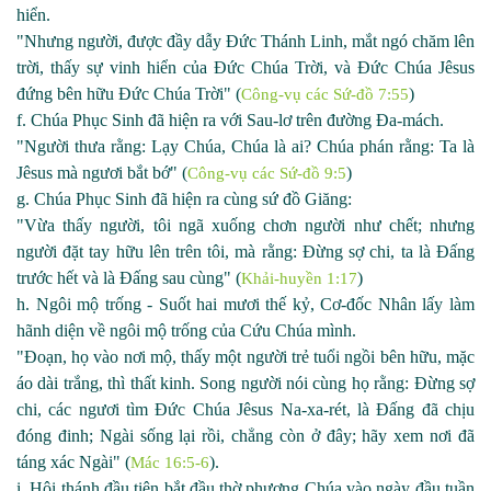
hiển.
"Nhưng người, được đầy dẫy Đức Thánh Linh, mắt ngó chăm lên
trời, thấy sự vi
nh
hiển của Đức Chúa Trời, và Đức Chúa Jêsus
đứng bên hữu Đức Chúa Trời" (
)
Công-vụ các Sứ-đồ 7:55
f. Chúa Phục Sinh đã hiện ra với Sau
-
lơ trên đường Đa
-
mách.
"Người thưa rằng: Lạy Chúa, Chúa là ai? Chúa phán rằng: Ta là
Jêsus mà ngươi bắt bớ" (
)
Công-vụ các Sứ-đồ 9:5
g. Chúa Phục Sinh đã hiện ra cùng sứ đồ Giăng:
"Vừa thấy người, tôi ngã xuống chơn người như chết; nhưng
người đặt tay hữu lên trên tôi, mà rằng: Đừng sợ chi, ta là Đấng
trước hết và là Đấng sau cùng" (
)
Khải-huyền 1:17
h. Ngôi mộ trống
-
Suốt hai mươi thế kỷ, Cơ
-
đốc Nhân lấy làm
hãnh diện về ngôi mộ trống của Cứu Chúa mình.
"Đoạn, họ vào nơi mộ, thấy một người trẻ tuổi ngồi bên hữu, mặc
áo dài trắng, thì thất kinh. Song người nói cùng họ rằng: Đừng sợ
chi, các ngươi tìm Đức Chúa Jêsus
Na-xa-
rét, là Đấng đã chịu
đóng đinh; Ngài sống lại rồi, chẳng còn ở đây; hãy xem nơi đã
táng xác Ngài" (
).
Mác 16:5-6
i. Hội thánh đầu tiên bắt đầu thờ phượng Chúa vào ngày đầu tuần