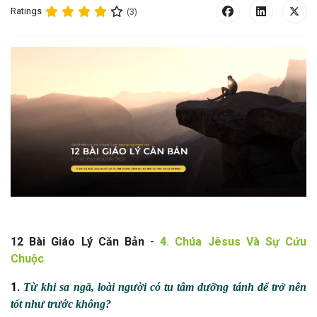
Ratings
(3)
1
2 B
à
i Giáo Lý Căn Bản
-
4
. Chúa Jêsus Và Sự Cứu
Chuộc
1.
Từ khi sa ngã, loài người có tu tâm dưỡng tánh để trở nên
tốt như trước không?