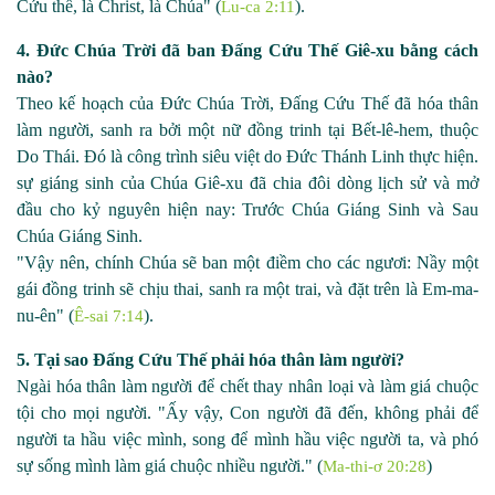
Cứu thế, là Christ, là Chúa" (
).
Lu-ca 2:11
4. Đức Chúa Trời đã ban Đấng Cứu Thế Giê
-
xu bằng cách
nào?
Theo kế hoạch của Đức Chúa Trời, Đấng Cứu Thế đã hóa thân
làm người, sanh ra bởi một nữ đồng trinh tại Bết
-
lê
-
hem, thuộc
Do Thái. Đó là công trình siêu việt do Đức Thánh Linh thực hiện.
sự giáng sinh của Chúa Giê
-
xu đã chia đôi dòng lịch sử và mở
đầu cho kỷ nguyên hiện nay: Trước Chúa Giáng Sinh và Sau
Chúa Giáng
Sinh.
"Vậy nên, chính Chúa sẽ ban một điềm cho các ngươi: Nầy một
gái đồng trinh sẽ chịu thai, sanh ra một trai, và đặt trên là Em
-ma-
nu-
ên" (
).
Ê-sai 7:14
5. Tại sao Đấng Cứu Thế phải hóa thân làm người?
Ngài hóa thân làm người để chết thay nhân loại và làm giá chuộc
tội cho mọi người. "Ấy vậy, Con người đã đến, không phải để
người ta hầu việc mình, song để mình hầu việc người ta, và phó
sự sống mình làm giá chuộc nhiều người." (
)
Ma-thi-ơ 20:28