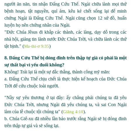
người ăn năn, tin nhận Đấng Cứu Thế. Ngài chữa lành mọi thứ
bệnh hoạn, tật nguyền, quỉ ám, kêu kẻ chết sống lại để minh
chứng Ngài là Đấng Cứu Thế. Ngài cũng chọn 12 sứ đồ, huấn
luyện họ nên chứng nhân của Ngài.
"Đức Chúa Jêsus đi khắp các thành, các làng, dạy dỗ trong các
nhà hội, giảng tin lành nước Đức Chúa Trời, và chữa lành các thứ
tật bịnh." (
)
Ma-thi-ơ 9:35
8. Đấng Cứu Thế bị đóng đinh trên thập tự giá có phải là một
sự thất bại vì yếu đuối không?
Không! Trái lại là một sự đắc thắng, thành công mỹ mãn:
a. Đấng Cứu Thế chịu chết là thực hiện kế hoạch của Đức Chúa
Trời để cứu chuộc loài người.
"Nầy sự yêu thương ở tại đây: ấy chẳng phải chúng ta đã yêu
Đức Chúa Trời, nhưng Ngài đã yêu chúng ta, và sai Con Ngài
làm của lễ chuộc tội chúng ta" (
).
Giăng 4:10
b. Chúa Giê
-
xu đã nhiều lần báo trước rằng Ngài sẽ bị đóng đinh
trên thập tự giá và sẽ sống lại.