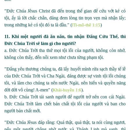
"Đức Chúa Jêsus Christ đã đến trong thế gian để cứu vớt kẻ có
tội, ấy là lời chắc chắn, đáng đem lòng tin trọn vẹn mà nhận lấy;
trong những kẻ có tội đó ta là đầu."
(
)
ITi-mô-thê 1:15
11. Khi một người đã ăn năn, tin nhận Đấng Cứu Thế, thì
Đức Chúa Trời sẽ làm gì cho người?
a. Đức Chúa Trời tha thứ mọi tội lỗi của người, không còn nhớ,
không còn thấy, đến nỗi xem như chưa từng phạm tội.
"Đấng yêu thương chúng ta, đã lấy huyết mình rửa sạch thầy tế lễ
của Đức Chúa Trời và Cha Ngài, đáng được sự vinh tội lỗi chúng
tôi, và làm cho chúng ta nên nước Ngài, nên hiển và quyền năng
đời đời vô cùng! A
-men" (
).
Khải-huyền 1:6
b. Đức Chúa Trời tái sanh người để người trở nên con cái Ngài.
Đức Chúa Trời làm chết bản chất tội lỗi của người và ban cho
người bản chất mới.
"Đức Chúa Jêsus đáp rằng: Quả thật, quả thật, ta nói cùng ngươi,
nếu một người chẳng nhờ nước và Thánh Linh mà sanh, thì