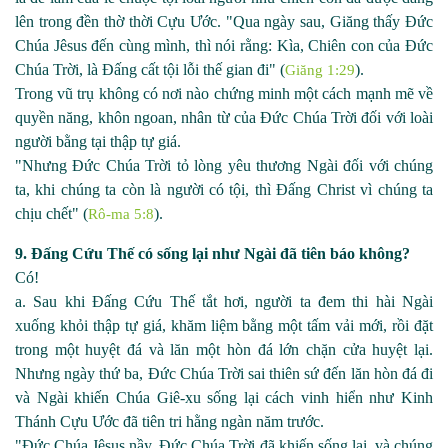
lên trong đền thờ thời Cựu Ước. "Qua ngày sau, Giăng thấy Đức
Chúa Jêsus đến cùng mình, thì nói rằng: Kìa, Chiên con của Đức
Chúa Trời, là Đấng cất tội lỗi thế gian đi" (
).
Giăng 1:29
Trong vũ trụ không có nơi nào chứng minh một cách mạnh mẽ về
quyền năng, khôn ngoan, nhân từ của Đức Chúa Trời đối với loài
người bằng tại thập tự giá.
"Nhưng Đức Chúa Trời tỏ lòng yêu thương Ngài đối với chúng
ta, khi chúng ta còn là người có tội, thì Đấng Christ vì chúng ta
chịu chết" (
).
Rô-ma 5:8
9. Đấng Cứu Thế có sống lại như Ngài đã tiên báo không?
Có!
a. Sau khi Đấng Cứu Thế tắt hơi, người ta đem thi hài Ngài
xuống khỏi thập tự giá, khăm liệm bằng một tấm vải mới, rồi đặt
trong một huyệt đá và lăn một hòn đá lớn chặn cửa huyệt lại.
Nhưng ngày thứ ba, Đức Chúa Trời sai thiên sứ đến lăn hòn đá đi
và Ngài khiến Chúa Giê
-
xu sống lại cách vinh hiển như Kinh
Thánh Cựu Ước đã tiên tri hằng ngàn năm trước.
"Đức Chúa Jêsus nầy, Đức Chúa Trời đã khiến sống lại, và chúng