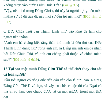
không được vào nước Đức Chúa Trời"
(
).
Giăng 3:5
"Vậy, nếu ai ở trong Đấng Christ, thì nấy là người dựng nên mới;
những sự cũ đã qua đi, nầy mọi sự đều trở nên mới" (
IICô-rinh-tô
).
5:17
c. Đức Chúa Trời ban Thánh Linh ngự vào lòng để làm cho
người nên thánh.
"Anh em há chẳng biết rằng thân thể mình là đền thờ của Đức
Thánh Linh đang ngự trong anh em, là Đấng mà anh em đã nhận
bởi Đức Chúa Trời, và anh em chẳng phải thuộc về chính mình
sao?" (
).
ICô-rinh-tô 6:19
12 Tại sao một mình Đấng Cứu Thế có thể chết thay cho tất
cả loài người?
Dầu loài người có đông đúc đến đâu vẫn còn là hữu hạn. Nhưng
Đấng Cứu Thế là vô hạn, vì vậy, sự chết chuộc tội của Ngài có
giá trị vô hạn, cứu chuộc được tất cả mọi người, trong mọi thời
đại.