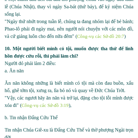
lễ (Chúa Nhật), thay vì ngày Sa
-
bát (thứ bảy), để kỷ niệm Chúa
sống lại.
"Ngày thứ nhứt trong tuần lễ, chúng ta đang nhóm lại để bẻ bánh;
Phao
-
lô phải đi ngày mai, nên người nói chuyện với các môn đồ,
và cứ giảng luôn cho đến nữa đêm"
(
)
Công-vụ các Sứ-đồ 20:7
10. Một người biết mình có tội, muốn được tha thứ để linh
hồn được cứu rỗi, thì phải làm chi?
Người đó phải làm 2 điều:
a. Ăn năn
Ăn năn không những là biết mình có tội mà còn đau buồn, xấu
hổ, ghê tởm tội, xưng ra, lìa bỏ nó và quay về Đức Chúa Trời.
"Vậy, các ngươi hãy ăn năn và trở lại, đặng cho tội lỗi mình được
xóa đi" (
),
Công-vụ các Sứ-đồ 3:19
b. Tin nhận Đấng Cứu Thế
Tin nhận Chúa Giê
-
xu là Đấng Cứu Thế và thờ phượng Ngài trọn
đời.