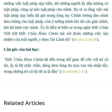
những việc luật pháp dạy biểu, thì những người ấy dầu không có
luật pháp, cũng tự nên luật pháp cho mình. Họ tỏ ra rằng việc mà
luật pháp dạy biểu đã ghi trong lòng họ: Chính lương tâm mình
làm chứng cho luật pháp, còn ý tưởng mình khi thì cáo giác mình,
khi thì binh vực mình. Ấy là điều sẽ hiện ra trong ngày Đức Chúa
Trời bởi Đức Chúa Jêsus Christ mà xét đoán những việc kín
nhiệm của loài người, y theo Tin Lành tôi" (
).
Rô-ma 2:14-16
Câu gốc của bài học
:
"Đức Chúa Jêsus Christ đã đến trong thế gian để cứu vớt kẻ có
tội, ấy là lời chắc chắn, đáng đem lòng tin trọn vẹn mà nhận lấy;
trong những kẻ có tội đó ta là đầu" (
)
ITi-mô-thê 1:15
Related Articles