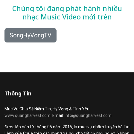
Chúng tôi đang phát hành nhiều
nhạc
Music Video mới trên
SongHyVongTV
Thông Tin
Mục Vụ Chia Sẻ Niềm Tin, Hy Vọng & Tình Yêu
www.quangharvest.com
Email:
info@quangharvest.com
Được lập nên từ tháng 05 năm 2015, là mục vụ nhằm truyền bá Tin
Lành của Chúa trên các mạng xã hội cho tất cả mọi người ở khắp