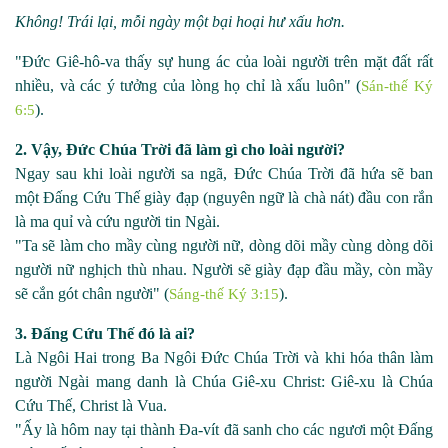
Không! Trái lại, mỗi ngày một bại hoại hư xấu hơn.
"Đức Giê
-
hô
-
va thấy sự hung ác của loài người trên mặt đất rất
nhiều, và các ý tưởng của lòng họ chỉ là xấu luôn" (
Sán-thế Ký
).
6:5
2. Vậy, Đức Chúa Trời đã làm gì cho loài người?
Ngay sau khi loài người sa ngã, Đức Chúa Trời đã hứa sẽ ban
một Đấng Cứu Thế giày đạp (nguyên ngữ là chà nát) đầu con rắn
là ma quỉ và cứu người tin Ngài.
"Ta sẽ làm cho mầy cùng người nữ, dòng dõi mầy cùng dòng dõi
người nữ nghịch thù nhau. Người sẽ giày đạp đầu mầy, còn mầy
sẽ cắn gót chân người" (
).
Sáng-thế Ký 3:15
3. Đấng Cứu Thế đó là ai?
Là Ngôi Hai trong Ba Ngôi Đức Chúa Trời và khi hóa thân làm
người Ngài mang danh là Chúa Giê
-
xu Christ: Giê
-
xu là Chúa
Cứu Thế, Christ là Vua.
"Ấy là hôm nay tại thành Đa
-
vít đã sanh cho các ngươi một Đấng