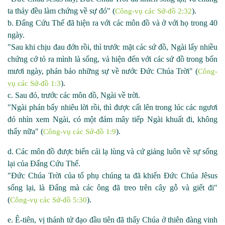
ta thảy đều làm chứng về sự đó" (
).
Công-vụ các Sứ-đồ 2:32
b. Đấng Cứu Thế đã hiện ra với các môn đồ và ở với họ trong 40
ngày.
"Sau khi chịu đau đớn rồi, thì trước mặt các sứ đồ, Ngài lấy nhiều
chứng cớ tỏ ra mình là sống, và hiện đến với các sứ đồ trong bốn
mươi ngày, phán bảo những sự về nước Đức Chúa Trời" (
Công-
).
vụ các Sứ-đồ
1:3
c. Sau đó, trước các môn đồ, Ngài về trời.
"Ngài phán bấy nhiêu lời rồi, thì được cất lên trong lúc các ngươi
đó nhìn xem Ngài, có một đám mây tiếp Ngài khuất đi, không
thấy nữa" (
).
Công-vụ các Sứ-đồ 1:9
d. Các môn đồ được biến cải lạ lùng và cứ giảng luôn về sự sống
lại của Đấng Cứu Thế.
"Đức Chúa Trời của tổ phụ chúng ta đã khiến Đức Chúa Jêsus
sống lại, là Đấng mà các ông đã treo trên cây gỗ và giết đi"
(
).
Công-vụ các Sứ-đồ 5:30
e. Ê
-
tiên, vị thánh tử đạo đầu tiên đã thấy Chúa ở thiên đàng vinh