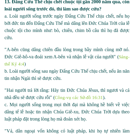
13. Đấng Cứu Thế chịu chết chuộc tội gần 2000 năm qua, còn
loài người sống trước đó, thì làm sao được cứu?
a. Loài người sống trước ngày Đấng Cứu Thế chịu chết, nếu họ
bởi đức tin đến Đấng Cứu Thế mà dâng lên Đức Chúa Trời của lễ
chuộc tội cho mình như: bò, chiên, chim bồ câu thì họ đã được
cứu.
"A-
bên cũng dâng chiên đầu lòng trong bầy mình cùng mỡ nó.
Đức Giê
-
hô
-
va đoái
xem A-
bên và nhận lễ vật của người" (
Sáng-
)
thế Ký 4:4
b. Loài người sống sau ngày Đấng Cứu Thế chịu chết, nếu ăn năn
tin nhận Ngài thì sẽ được cứu.
"Hai người trả lời rằng: Hãy tin Đức Chúa Jêsus, thì ngươi và cả
nhà đều sẽ được cứu rỗi" (
).
Công-vụ các Sứ-đồ 16:31
c. Mọi người sống trong mọi thời đại mà không hề biết về việc
dâng tế lễ hoặc tin nhận Chúa Giê
-
xu, Đức Chúa Trời dựa theo
luật pháp đặt trong lòng họ mà đoán xét họ.
"Vả, dân ngoại vốn không có luật pháp, khi họ tự nhiên làm