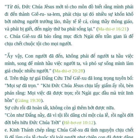
"Từ đó, Đức Chúa Jêsus mới tỏ cho môn đồ biết rằng mình phải
đi đến thành Giê
-ru- sa-
lem, phải chịu tại đó nhiều sự khốn khổ
bởi những người trưởng lão, thầy tế lễ cả, cùng thầy thông giáo,
và phải bị giết, đến ngày thứ ba phải sống lại." (
)
Ma-thi-ơ 16:21
c. Chúa Giê
-
xu đã bảo rằng mục đích Ngài đến trần gian là để
chịu chết chuộc tội
cho mọi người.
"Ấy vậy, Con người đã đến, không phải để người ta hầu việc
mình, song để mình hầu việc người ta, và phó sự sống mình làm
giá chuộc nhiều người." (
)
Ma-thi-ơ 20:28
d. Trên thập tự giá Đấng Cứu Thế Giê
-
xu đã long trọng tuyên bố:
"Mọi sự đã trọn." "Khi Đức Chúa Jêsus chịu lấy giấm ấy rồi, bèn
phán rằng: Mọi việc đã được trọn; rồi Ngài gục đầu mà trút linh
hồn" (
).
Giăng 19:30
Sự cứu rỗi đã hoàn tất, không còn gì thêm bớt được nữa.
"Còn như Đấng nầy, đã vì tội lỗi dâng chỉ một của lễ, rồi ngồi đời
đời bên hữu Đức Chúa Trời" (
).
Hê-bơ-rơ 10:12
e. Kinh Thánh chép rằng: Chúa Giê
-
xu đã tình nguyện chịu chết
là để làm của lễ chuộc tội loài người như chiên con đã được dâng