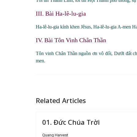
Tôi tin Thánh Linh, tôi tin Hội Thánh phổ thông, sự 
III. Bài Ha
-
lê
-lu-gia
Ha-
lê
-lu-
gia kính khen Jêsus, Ha
-
lê
-lu-gia A-men H
IV. Bài Tôn Vinh Chân Thần
Tôn vinh Chân Thần nguồn ơn vô đối, Dưới đất
men.
Related Articles
01. Đức Chúa Trời
Quang Harvest