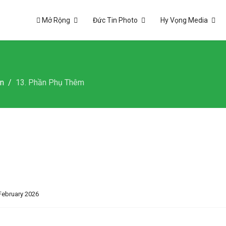
Mở Rộng
Đức Tin Photo
Hy Vọng Media
ản
13. Phần Phụ Thêm
February 2026