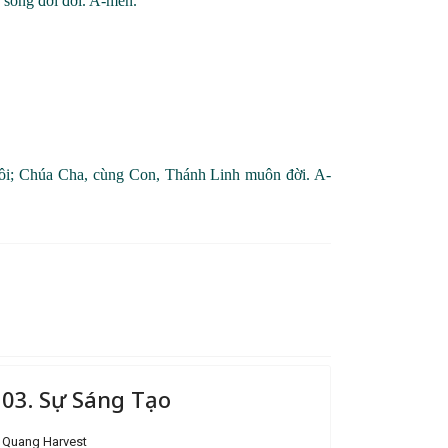
 sống đời đời. A
-men.
Ngôi; Chúa Cha, cùng Con, Thánh Linh muôn đời.
A-
03. Sự Sáng Tạo
Quang Harvest