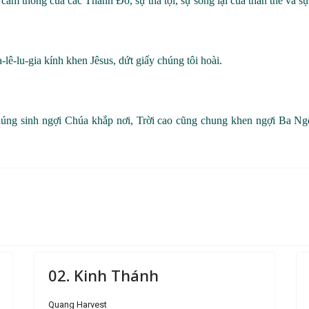
cảm thông của các Thánh Đồ, sự tha tội, sự sống lại của thân thể và sự
a-
lê
-lu-
gia kính khen Jêsus, dứt giấy chúng tôi hoài.
 chúng sinh ngợi Chúa khắp nơi, Trời cao cũng chung khen ngợi Ba 
02. Kinh Thánh
Quang Harvest