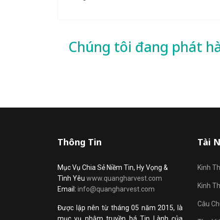
Chúng tôi đang phát h
Thông Tin
Tài 
Mục Vụ Chia Sẻ Niềm Tin, Hy Vọng &
Kinh T
Tình Yêu
www.quangharvest.com
Kinh T
Email:
info@quangharvest.com
Câu Ch
Được lập nên từ tháng 05 năm 2015, là
mục vụ nhằm truyền bá Tin Lành của