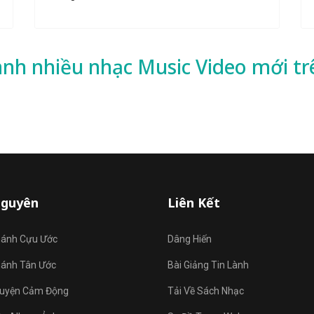
ành nhiều
nhạc
Music Video mới tr
Nguyên
Liên Kết
hánh Cựu Ước
Dâng Hiến
hánh Tân Ước
Bài Giảng Tin Lành
uyện Cảm Động
Tải Về Sách Nhạc