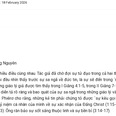
: 18 February 2026
g Nguyên
hiều điều cùng nhau. Tác giả đã chờ đợi sự tử đạo trong cả hai th
i đều nhìn thấy trước sự sa ngã về đức tin, là sự sẽ đến trong `
giáo lý giả được tìm thấy trong I Giăng 4:1-5, trong II Giăng 7-
diễn tả rõ ràng và bao quát của sự sa ngã trong những giáo lý và
: Phiêrơ cho rằng, những kẻ tin phải chứng tỏ được `sự kêu g
kỷ niệm cá nhân của mình về sự xác nhận của Ðấng Christ (1:15-1
-13). Ông răn bảo sự sốt sắng thuộc linh và sự bền bỉ (3:14-17).