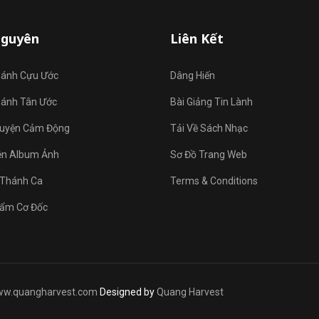
Nguyên
Liên Kết
hánh Cựu Ước
Dâng Hiến
hánh Tân Ước
Bài Giảng Tin Lành
uyện Cảm Động
Tải Về Sách Nhạc
ện Album Ảnh
Sơ Đồ Trang Web
Thánh Ca
Terms & Conditions
ẩm Cơ Đốc
w.quangharvest.com
Designed by
Quang Harvest