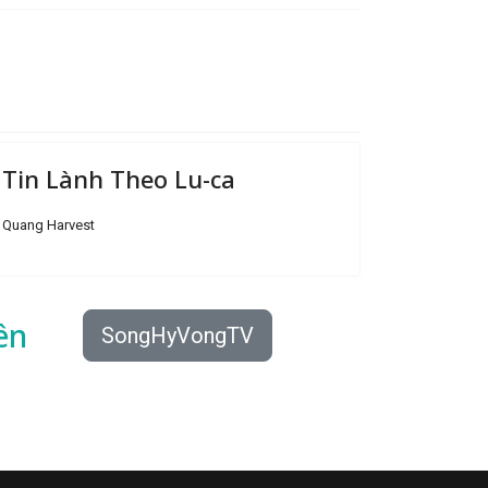
Tin Lành Theo Lu-ca
Quang Harvest
ên
SongHyVongTV