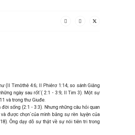
ư (II Timôthê 4:6; II Phiêrơ 1:14; so sánh Giăng
những ngày sau rốt`( 2:1 - 3:9; II Tim 3). Một sự
11 và trong thư Giuđe.
 đời sống (2:1 - 3:3). Nhưng những câu hỏi quan
ọi và được chọn`của mình bằng sự rèn luyện của
8). Ông dạy dỗ sự thật về sự nói tiên tri trong