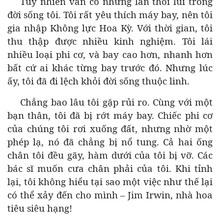
Tuy nhiên vẫn có những lần thối lui trong
đời sống tôi. Tôi rất yêu thích máy bay, nên tôi
gia nhập Không lực Hoa Kỳ. Với thời gian, tôi
thu thập được nhiều kinh nghiệm. Tôi lái
nhiều loại phi cơ, và bay cao hơn, nhanh hơn
bất cứ ai khác từng bay trước đó. Nhưng lúc
ấy, tôi đã đi lệch khỏi đời sống thuộc linh.
Chẳng bao lâu tôi gặp rủi ro. Cùng với một
bạn thân, tôi đã bị rớt máy bay. Chiếc phi cơ
của chúng tôi rơi xuống đất, nhưng nhờ một
phép lạ, nó đã chẳng bị nổ tung. Cả hai ống
chân tôi đều gãy, hàm dưới của tôi bị vỡ. Các
bác sĩ muốn cưa chân phải của tôi. Khi tỉnh
lại, tôi không hiểu tại sao một việc như thế lại
có thể xảy đến cho mình – Jim Irwin, nhà hoa
tiêu siêu hạng!