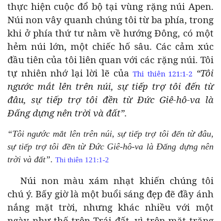
thực hiện cuộc đổ bộ tại vùng rặng núi Apen.
Núi non vây quanh chúng tôi từ ba phía, trong
khi ở phía thứ tư nằm về hướng Đông, có một
hẻm núi lớn, một chiếc hố sâu. Các cảm xúc
đầu tiên của tôi liên quan với các rặng núi. Tôi
tự nhiên nhớ lại lời lẽ của
“Tôi
Thi thiên 121:1-2
ngước mắt lên trên núi, sự tiếp trợ tôi đến từ
đâu, sự tiếp trợ tôi đền từ Đức Giê-hô-va là
Đấng dựng nên trời và đất”
.
“Tôi ngước mắt lên trên núi, sự tiếp trợ tôi đến từ đâu,
sự tiếp trợ tôi đền từ Đức Giê-hô-va là Đấng dựng nên
trời và đất”
.
Thi thiên 121:1-2
Núi non màu xám nhạt khiến chúng tôi
chú ý. Bấy giờ là một buổi sáng đẹp đẽ đầy ánh
nắng mặt trời, nhưng khác nhiều với một
ngày như thế trên Trái đất, vì trên mặt trăng