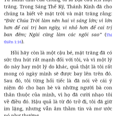
trăng. Trong Sáng Thế Ký, Thánh Kinh đã cho
chúng ta biết về mặt trời và mặt trăng rằng:
“Đức Chúa Trời làm nên hai vì sáng lớn; vì lớn
hơn để cai trị ban ngày, vì nhỏ hơn để cai trị
ban đêm; Ngài cũng làm các ngôi sao”
(
Thi
).
thiên 1:16
Hồi hãy còn là một cậu bé, mặt trăng đã có
sức thu hút rất mạnh đối với tôi, và vì một lý
do này hay một lý do khác, quả thật là tôi rất
mong có ngày mình sẽ được bay lên trên đó.
Sau đó, tôi từng hối tiếc là đã nói về cái ý
niệm đó cho bạn bè và những người bà con
thân thuộc của mình, vì họ đã cười nhạo tôi
về điều đó. Hậu quả là từ đó trở đi, tôi đã giữ
im lặng, nhưng vẫn âm thầm tin và mơ ước
nó như thường.