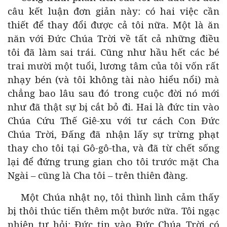
câu kết luận đơn giản này: có hai việc cần
thiết để thay đổi được cả tôi nữa. Một là ăn
năn với Đức Chúa Trời về tất cả những điều
tôi đã làm sai trái. Cũng như hầu hết các bé
trai mười một tuổi, lương tâm của tôi vốn rất
nhạy bén (và tôi không tài nào hiểu nổi) mà
chẳng bao lâu sau đó trong cuộc đời nó mới
như đã thật sự bị cắt bỏ đi. Hai là đức tin vào
Chúa Cứu Thế Giê-xu với tư cách Con Đức
Chúa Trời, Đấng đã nhận lấy sự trừng phạt
thay cho tôi tại Gô-gô-tha, và đã từ chết sống
lại để đứng trung gian cho tôi trước mặt Cha
Ngài – cũng là Cha tôi – trên thiên đàng.
Một Chúa nhật nọ, tôi thình lình cảm thấy
bị thôi thúc tiến thêm một bước nữa. Tôi ngạc
nhiên tự hỏi: Đức tin vào Đức Chúa Trời có