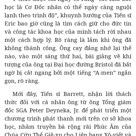
học là Cơ Đốc nhân có thể ngày càng nguội
lạnh theo trình độ”, khuynh hướng của Tiến sĩ
Eric bao giờ cũng là tìm cách giữ cho đức tin
và công tác khoa học của mình tách rời nhau
một cách hợp lý. Rõ ràng là lắm khi ông đã
không thành công. Ông cay đắng nhớ lại thế
nào, vào một sáng thứ hai, bài giảng về khí
tượng của ông tại Đại học đường Bristol đã bất
ngờ bị cắt ngang bởi một tiếng “A-men” ngắn
gọn, rõ ràng.
Mới đây, Tiến sĩ Barrett, nhận lời thách
thức đối với cá nhân ông từ ông Tổng giám
đốc SGA Peter Deyneka, Jr. để phát triển một
chương trình phát thanh mới trên cơ sở khoa
học, nhằm truyền bà rộng rãi Phúc Âm của
Chúa Cứu Thế Giê-xu cho Liên bang Xô-viết và