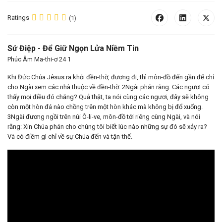
Ratings
(1)
Sứ Điệp - Để Giữ Ngọn Lửa Niềm Tin
Phúc Âm Ma-thi-ơ 24 1
Khi Đức Chúa Jêsus ra khỏi đền-thờ, đương đi, thì môn-đồ đến gần để chỉ
cho Ngài xem các nhà thuộc về đền-thờ. 2Ngài phán rằng: Các ngươi có
thấy mọi điều đó chăng? Quả thật, ta nói cùng các ngươi, đây sẽ không
còn một hòn đá nào chồng trên một hòn khác mà không bị đổ xuống.
3Ngài đương ngồi trên núi Ô-li-ve, môn-đồ tới riêng cùng Ngài, và nói
rằng: Xin Chúa phán cho chúng tôi biết lúc nào những sự đó sẽ xảy ra?
Và có điềm gì chỉ về sự Chúa đến và tận-thế.