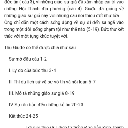
đức tin ( câu 3), vì những giáo sư giả đã xâm nhập cai trị vào
những Hội Thánh địa phương (câu 4). Giuđe đã giảng về
những giáo sư giả này với những câu nói thiêu đốt như lửa.
Ông chỉ dẫn một cách sống động về sự đi đến sa ngã vào
trong một đời sống phạm tội như thể nào (5-19). Bức thư kết
thúc với một tụng khúc tuyệt vời.
Thư Giuđe có thể được chia như sau:
Sự mở đầu câu 1-2
I. Lý do của bức thư 3-4
II. Thí dụ lịch sử về sự vô tín và nổi loạn 5-7
III. Mô tả những giáo sư giả 8-19
IV. Sự răn bảo đến những kẻ tin 20-23
Kết thúc 24-25
Lời giới thiệu KT dịch từ tiếng Đức bản Kinh Thánh