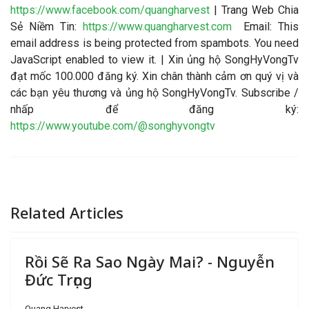
https://www.facebook.com/quangharvest
| Trang Web Chia
Sẻ Niềm Tin:
https://www.quangharvest.com
Email:
This
email address is being protected from spambots. You need
JavaScript enabled to view it.
| Xin ủng hộ SongHyVongTv
đạt mốc 100.000 đăng ký. Xin chân thành cảm ơn quý vị và
các bạn yêu thương và ủng hộ SongHyVongTv. Subscribe /
nhấp để đăng ký:
https://www.youtube.com/@songhyvongtv
Related Articles
Rồi Sẽ Ra Sao Ngày Mai? - Nguyễn
Đức Trọng
Quang Harvest