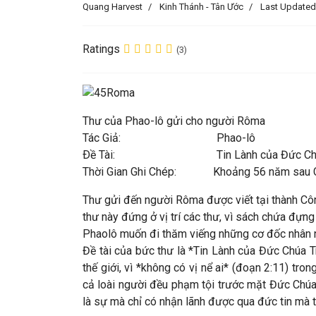
Quang Harvest
Kinh Thánh - Tân Ước
Last Updated
Ratings
(3)
Thư của Phao-lô gửi cho người Rôma
Tác Giả: Phao-lô
Ðề Tài: Tin Lành của Đức Chúa
Thời Gian Ghi Chép: Khoảng 56 năm sau 
Thư gửi đến người Rôma được viết tại thành Côri
thư này đứng ở vị trí các thư, vì sách chứa đựn
Phaolô muốn đi thăm viếng những cơ đốc nhân n
Đề tài của bức thư là *Tin Lành của Đức Chúa Tr
thế giới, vì *không có vị nể ai* (đoạn 2:11) tr
cả loài người đều phạm tội trước mặt Đức Chúa
là sự mà chỉ có nhận lãnh được qua đức tin mà th