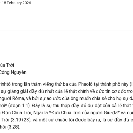
: 18 February 2026
 Trời
Công Nguyên
nhtô trong lần thăm viếng thứ ba của Phaolô tại thành phố này (II
g sự giảng giải đầy đủ nhất của lẽ thật chính về đức tin cơ đốc t
gười Rôma, và bởi sự ao ước của ông muốn chia sẻ cho họ sự dạ
ời* (đoạn 1:1). Đây là sự thu thập đầy đủ dư dật của cả lẽ thật
ong Đức Chúa Trời, Ngài là *Đức Chúa Trời của người Giu-đa* và cũ
 Trời (3:19+23), và một sự chuộc tội được bày ra, là sự đầy đủ 
ôi (3:28).