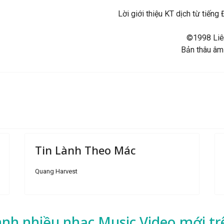
Lời giới thiệu KT dịch từ tiế
©1998 Liên
Bản thâu âm
Tin Lành Theo Mác
Quang Harvest
ành nhiều
nhạc
Music Video mới tr