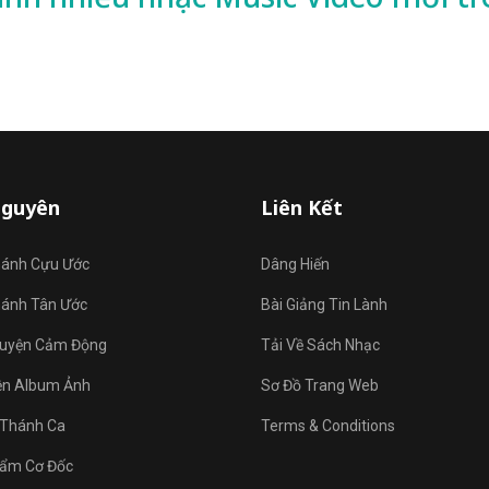
Nguyên
Liên Kết
hánh Cựu Ước
Dâng Hiến
hánh Tân Ước
Bài Giảng Tin Lành
uyện Cảm Động
Tải Về Sách Nhạc
ện Album Ảnh
Sơ Đồ Trang Web
Thánh Ca
Terms & Conditions
ẩm Cơ Đốc