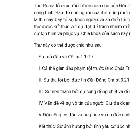
Thư Rôma tỏ ra ân điển được ban cho của Đức Ch
công bình. Sau đó con người của đời sống mới 
lá thư này bày tỏ sự khôn ngoan và ân điển tố
thư được kết thúc với sự đặt để trách nhiệm đến
sự tận hiến và phục vụ. Chìa khoá của sách này
Thư này có thể được chia như sau:
Sự mở đầu và đề tài 1:1-17
I. Cả thế gian đều phạm tội trước Đức Chúa Trờ
II. Sự tha tội bởi đức tin đến Đấng Christ 3:21
III. Sự nên thánh bởi sự cùng đồng chết và đồ
IV. Vấn đề về sự vô tín của người Giu-đa đoạ
V. Đời sống cơ đốc và sự phục vụ cơ đốc nhằm 
Kết thúc: Sự ảnh hưởng bởi tình yêu cơ đốc nh