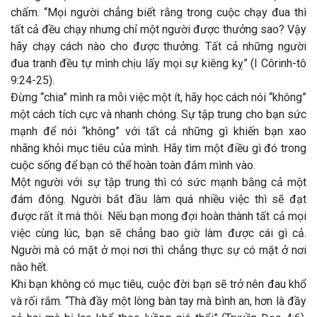
chấm. “Mọi người chẳng biết rằng trong cuộc chạy đua thì
tất cả đều chạy nhưng chỉ một người được thưởng sao? Vậy
hãy chạy cách nào cho được thưởng. Tất cả những người
đua tranh đều tự mình chịu lấy mọi sự kiêng kỵ” (I Côrinh-tô
9:24-25).
Đừng “chia” mình ra mỗi việc một ít, hãy học cách nói “không”
một cách tích cực và nhanh chóng. Sự tập trung cho bạn sức
mạnh để nói “không” với tất cả những gì khiến bạn xao
nhãng khỏi mục tiêu của mình. Hãy tìm một điều gì đó trong
cuộc sống để bạn có thể hoàn toàn đắm mình vào.
Một người với sự tập trung thì có sức mạnh bằng cả một
đám đông. Người bắt đầu làm quá nhiều việc thì sẽ đạt
được rất ít mà thôi. Nếu bạn mong đợi hoàn thành tất cả mọi
việc cùng lúc, bạn sẽ chẳng bao giờ làm được cái gì cả.
Người mà có mặt ở mọi nơi thì chẳng thực sự có mặt ở nơi
nào hết.
Khi bạn không có mục tiêu, cuộc đời bạn sẽ trở nên đau khổ
và rối rắm. “Thà đầy một lòng bàn tay mà bình an, hơn là đầy