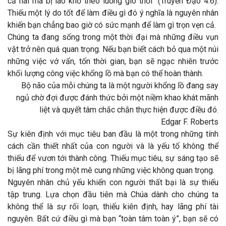
cả hai mà bị lao khổ theo luồng gió thổi” (Truyền Đạo 4:6).
Thiếu một lý do tốt để làm điều gì đó ý nghĩa là nguyên nhân
khiến bạn chẳng bao giờ có sức mạnh để làm gì trọn vẹn cả.
Chúng ta đang sống trong một thời đại mà những điều vụn
vặt trở nên quá quan trọng. Nếu bạn biết cách bỏ qua một núi
những việc vớ vẩn, tốn thời gian, bạn sẽ ngạc nhiên trước
khối lượng công việc khổng lồ mà bạn có thể hoàn thành.
Bộ não của mỗi chúng ta là một người khổng lồ đang say
ngủ chờ đợi được đánh thức bởi một niềm khao khát mãnh
liệt và quyết tâm chắc chắn thực hiện được điều đó.
Edgar F. Roberts
Sự kiên định với mục tiêu ban đầu là một trong những tính
cách cần thiết nhất của con người và là yếu tố không thể
thiếu để vươn tới thành công. Thiếu mục tiêu, sự sáng tạo sẽ
bị lãng phí trong một mê cung những việc không quan trọng.
Nguyên nhân chủ yếu khiến con người thất bại là sự thiếu
tập trung. Lựa chọn đầu tiên mà Chúa dành cho chúng ta
không thể là sự rối loạn, thiếu kiên định, hay lãng phí tài
nguyên. Bất cứ điều gì mà bạn “toàn tâm toàn ý”, bạn sẽ có