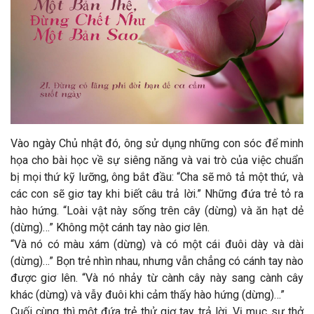
Vào ngày Chủ nhật đó, ông sử dụng những con sóc để minh
họa cho bài học về sự siêng năng và vai trò của việc chuẩn
bị mọi thứ kỹ lưỡng, ông bắt đầu: “Cha sẽ mô tả một thứ, và
các con sẽ giơ tay khi biết câu trả lời.” Những đứa trẻ tỏ ra
hào hứng. “Loài vật này sống trên cây (dừng) và ăn hạt dẻ
(dừng)…” Không một cánh tay nào giơ lên.
“Và nó có màu xám (dừng) và có một cái đuôi dày và dài
(dừng)…” Bọn trẻ nhìn nhau, nhưng vẫn chẳng có cánh tay nào
được giơ lên. “Và nó nhảy từ cành cây này sang cành cây
khác (dừng) và vẫy đuôi khi cảm thấy hào hứng (dừng)…”
Cuối cùng thì một đứa trẻ thử giơ tay trả lời. Vị mục sư thở