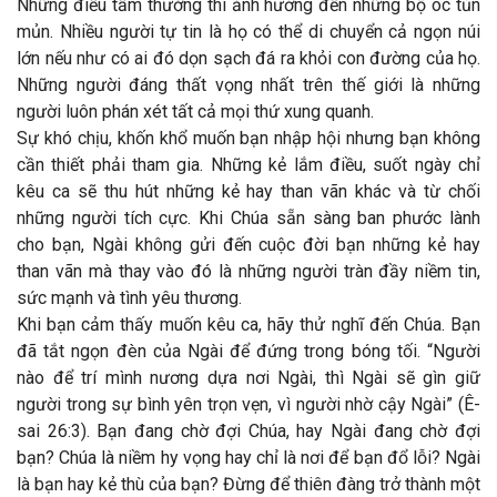
Những điều tầm thường thì ảnh hưởng đến những bộ óc tủn
mủn. Nhiều người tự tin là họ có thể di chuyển cả ngọn núi
lớn nếu như có ai đó dọn sạch đá ra khỏi con đường của họ.
Những người đáng thất vọng nhất trên thế giới là những
người luôn phán xét tất cả mọi thứ xung quanh.
Sự khó chịu, khốn khổ muốn bạn nhập hội nhưng bạn không
cần thiết phải tham gia. Những kẻ lắm điều, suốt ngày chỉ
kêu ca sẽ thu hút những kẻ hay than vãn khác và từ chối
những người tích cực. Khi Chúa sẵn sàng ban phước lành
cho bạn, Ngài không gửi đến cuộc đời bạn những kẻ hay
than vãn mà thay vào đó là những người tràn đầy niềm tin,
sức mạnh và tình yêu thương.
Khi bạn cảm thấy muốn kêu ca, hãy thử nghĩ đến Chúa. Bạn
đã tắt ngọn đèn của Ngài để đứng trong bóng tối. “Người
nào để trí mình nương dựa nơi Ngài, thì Ngài sẽ gìn giữ
người trong sự bình yên trọn vẹn, vì người nhờ cậy Ngài” (Ê-
sai 26:3). Bạn đang chờ đợi Chúa, hay Ngài đang chờ đợi
bạn? Chúa là niềm hy vọng hay chỉ là nơi để bạn đổ lỗi? Ngài
là bạn hay kẻ thù của bạn? Đừng để thiên đàng trở thành một