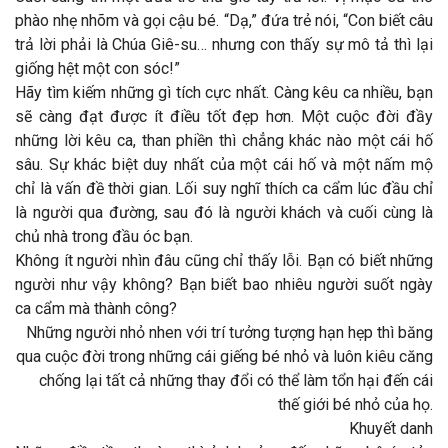
phào nhẹ nhõm và gọi cậu bé. “Dạ,” đứa trẻ nói, “Con biết câu
trả lời phải là Chúa Giê-su… nhưng con thấy sự mô tả thì lại
giống hệt một con sóc!”
Hãy tìm kiếm những gì tích cực nhất. Càng kêu ca nhiều, bạn
sẽ càng đạt được ít điều tốt đẹp hơn. Một cuộc đời đầy
những lời kêu ca, than phiền thì chẳng khác nào một cái hố
sâu. Sự khác biệt duy nhất của một cái hố và một nấm mộ
chỉ là vấn đề thời gian. Lối suy nghĩ thích ca cẩm lúc đầu chỉ
là người qua đường, sau đó là người khách và cuối cùng là
chủ nhà trong đầu óc bạn.
Không ít người nhìn đâu cũng chỉ thấy lỗi. Bạn có biết những
người như vậy không? Bạn biết bao nhiêu người suốt ngày
ca cẩm mà thành công?
Những người nhỏ nhen với trí tưởng tượng hạn hẹp thì băng
qua cuộc đời trong những cái giếng bé nhỏ và luôn kiêu căng
chống lại tất cả những thay đổi có thể làm tổn hại đến cái
thế giới bé nhỏ của họ.
Khuyết danh