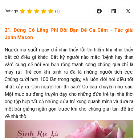
Ratings
(1)
21. Đừng Có Lãng Phí Đời Bạn Để Ca Cẩm - Tác giả:
John Mason
Người mà suốt ngày chỉ nhìn thấy lỗi thì hiếm khi nhìn thấy
bất cứ điều gì khác. Bất kỳ người nào mắc “bệnh hay than
vãn” cũng sẽ nói với bạn rằng thành công chẳng qua chỉ là
may rủi. Trẻ con khi sinh ra đã là những người tích cực.
Chúng cười hơn 100 lần trong ngày, và luôn đòi hỏi điều tốt
nhất xảy ra. Còn người lớn thì sao? Có câu chuyện như sau:
Một mục sư đang truyền dạy cho những đứa trẻ tại nhà thờ.
ông tập hợp tất cả những đứa trẻ xung quanh mình và đưa ra
một bài giảng ngắn gọn trước khi cho chúng giải tán để trở
về nhà thờ.