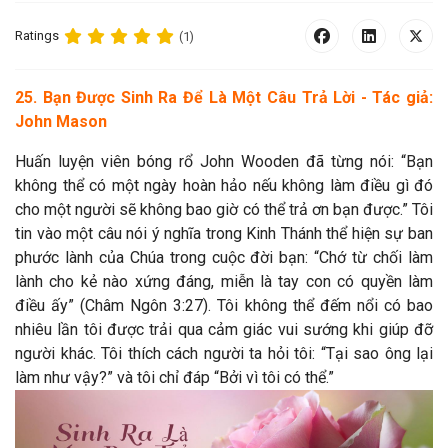
Ratings
(1)
25. Bạn Được Sinh Ra Để Là Một Câu Trả Lời - Tác giả:
John Mason
Huấn luyện viên bóng rổ John Wooden đã từng nói: “Bạn
không thể có một ngày hoàn hảo nếu không làm điều gì đó
cho một người sẽ không bao giờ có thể trả ơn bạn được.” Tôi
tin vào một câu nói ý nghĩa trong Kinh Thánh thể hiện sự ban
phước lành của Chúa trong cuộc đời bạn: “Chớ từ chối làm
lành cho kẻ nào xứng đáng, miễn là tay con có quyền làm
điều ấy” (Châm Ngôn 3:27). Tôi không thể đếm nổi có bao
nhiêu lần tôi được trải qua cảm giác vui sướng khi giúp đỡ
người khác. Tôi thích cách người ta hỏi tôi: “Tại sao ông lại
làm như vậy?” và tôi chỉ đáp “Bởi vì tôi có thể.”