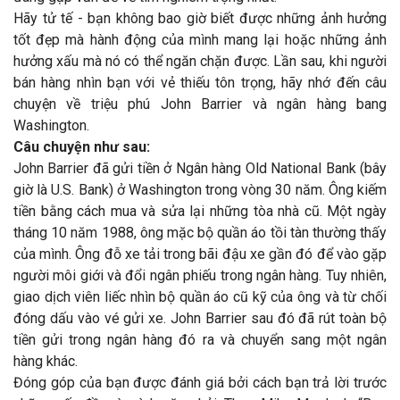
Hãy tử tế - bạn không bao giờ biết được những ảnh hưởng
tốt đẹp mà hành động của mình mang lại hoặc những ảnh
hưởng xấu mà nó có thể ngăn chặn được. Lần sau, khi người
bán hàng nhìn bạn với vẻ thiếu tôn trọng, hãy nhớ đến câu
chuyện về triệu phú John Barrier và ngân hàng bang
Washington.
Câu chuyện như sau:
John Barrier đã gửi tiền ở Ngân hàng Old National Bank (bây
giờ là U.S. Bank) ở Washington trong vòng 30 năm. Ông kiếm
tiền bằng cách mua và sửa lại những tòa nhà cũ. Một ngày
tháng 10 năm 1988, ông mặc bộ quần áo tồi tàn thường thấy
của mình. Ông đỗ xe tải trong bãi đậu xe gần đó để vào gặp
người môi giới và đổi ngân phiếu trong ngân hàng. Tuy nhiên,
giao dịch viên liếc nhìn bộ quần áo cũ kỹ của ông và từ chối
đóng dấu vào vé gửi xe. John Barrier sau đó đã rút toàn bộ
tiền gửi trong ngân hàng đó ra và chuyển sang một ngân
hàng khác.
Đóng góp của bạn được đánh giá bởi cách bạn trả lời trước