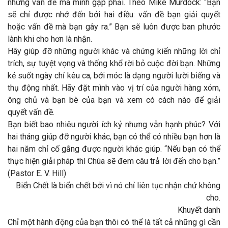
những vấn đề mà mình gặp phải. Theo Mike Murdock: “Bạn
sẽ chỉ được nhớ đến bởi hai điều: vấn đề bạn giải quyết
hoặc vấn đề mà bạn gây ra.” Bạn sẽ luôn được ban phước
lành khi cho hơn là nhận.
Hãy giúp đỡ những người khác và chứng kiến những lời chỉ
trích, sự tuyệt vọng và thống khổ rời bỏ cuộc đời bạn. Những
kẻ suốt ngày chỉ kêu ca, bới móc là dạng người lười biếng và
thụ động nhất. Hãy đặt mình vào vị trí của người hàng xóm,
ông chủ và bạn bè của bạn và xem có cách nào để giải
quyết vấn đề.
Bạn biết bao nhiêu người ích kỷ nhưng vẫn hạnh phúc? Với
hai tháng giúp đỡ người khác, bạn có thể có nhiều bạn hơn là
hai năm chỉ cố gắng được người khác giúp. “Nếu bạn có thể
thực hiện giải pháp thì Chúa sẽ đem câu trả lời đến cho bạn.”
(Pastor E. V. Hill)
Biển Chết là biển chết bởi vì nó chỉ liên tục nhận chứ không
cho.
Khuyết danh
Chỉ một hành động của bạn thôi có thể là tất cả những gì cần