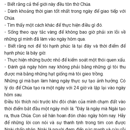
- Biết rằng cả thế giới này đều tôn thờ Chúa.
- Dành khoảng thời gian tốt nhất trong ngày để giao tiếp với
Chúa.
- Tìm thấy một cách khác để thực hiện điều gì đó.
- Sống theo quy tắc vàng để không bao giờ phải xin lỗi về
những gì mình đã làm vào ngày hôm qua.
- Biết rằng nơi để tôi hạnh phúc là tại đây và thời điểm để
hạnh phúc là bây giờ.
- Thực hiện những bước nhỏ để kiểm soát một thói quen xấu.
- Đánh giá ngày hôm nay không phải bằng những gì tôi thu
được mà bằng những hạt giống mà tôi gieo trồng.
Những gì mà bạn làm hàng ngày thực sự tạo ảnh hưởng. Có
lý do để Chúa tạo ra một ngày với 24 giờ và lặp lại vào ngày
hôm sau.
Điều tôi thích nói trước khi đôi chân của mình chạm đất vào
thời điểm bắt đầu một ngày mới là: “Đây là ngày mà Ngài tạo
ra, thưa Chúa. Con sẽ hân hoan đón chào ngày hôm nay. Hãy
để những lời con nói và sự thanh tịnh trong tim con được
Ngài chấp nhận. Ngài là người đem đến sức mạnh và cứu rỗi