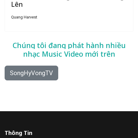
Lên
Quang Harvest
Chúng tôi đang phát hành nhiều
nhạc
Music Video mới trên
SongHyVongTV
Thông Tin