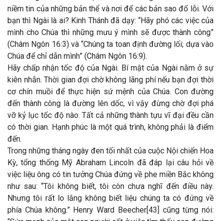
niềm tin của những bản thể và nơi để các bản sao đổ lỗi. Với
bạn thì Ngài là ai? Kinh Thánh đã dạy: “Hãy phó các việc của
mình cho Chúa thì những mưu ý mình sẽ được thành công”
(Châm Ngôn 16:3) và “Chúng ta toan định đường lối; dựa vào
Chúa để chỉ dẫn mình” (Châm Ngôn 16:9).
Hãy chấp nhận tốc độ của Ngài. Bí mật của Ngài nằm ở sự
kiên nhẫn. Thời gian đợi chờ không lãng phí nếu bạn đợi thời
cơ chín muồi để thực hiện sứ mệnh của Chúa. Con đường
đến thành công là đường lên dốc, vì vậy đừng chờ đợi phá
vỡ kỷ lục tốc độ nào. Tất cả những thành tựu vĩ đại đều cần
có thời gian. Hạnh phúc là một quá trình, không phải là điểm
đến.
Trong những tháng ngày đen tối nhất của cuộc Nội chiến Hoa
Kỳ, tổng thống Mỹ Abraham Lincoln đã đáp lại câu hỏi về
việc liệu ông có tin tưởng Chúa đứng về phe miền Bắc không
như sau: “Tôi không biết, tôi còn chưa nghĩ đến điều này.
Nhưng tôi rất lo lắng không biết liệu chúng ta có đứng về
phía Chúa không.” Henry Ward Beecher[43] cũng từng nói: