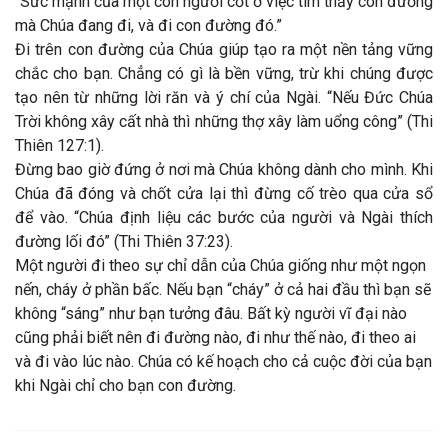
“Sức mạnh của một con người cốt ở việc tìm thấy con đường
mà Chúa đang đi, và đi con đường đó.”
Đi trên con đường của Chúa giúp tạo ra một nền tảng vững
chắc cho bạn. Chẳng có gì là bền vững, trừ khi chúng được
tạo nên từ những lời răn và ý chí của Ngài. “Nếu Đức Chúa
Trời không xây cất nhà thì những thợ xây làm uổng công” (Thi
Thiên 127:1).
Đừng bao giờ đứng ở nơi mà Chúa không dành cho mình. Khi
Chúa đã đóng và chốt cửa lại thì đừng cố trèo qua cửa sổ
để vào. “Chúa định liệu các bước của người và Ngài thích
đường lối đó” (Thi Thiên 37:23).
Một người đi theo sự chỉ dẫn của Chúa giống như một ngọn
nến, cháy ở phần bấc. Nếu bạn “cháy” ở cả hai đầu thì bạn sẽ
không “sáng” như bạn tưởng đâu. Bất kỳ người vĩ đại nào
cũng phải biết nên đi đường nào, đi như thế nào, đi theo ai
và đi vào lúc nào. Chúa có kế hoạch cho cả cuộc đời của bạn
khi Ngài chỉ cho bạn con đường.