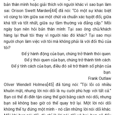
bản thân mình hoặc giải thích với người khác vì sao bạn làm
sai. Orison Swett Marden[44] đã nói: “Có một sự khác biệt
vô cùng to lớn giữa sai một chút và chuẩn xác tuyệt đối, giữa
khá tốt và tốt nhất, giữa sự tầm thường và đẳng cấp.” Mỗi
ngày bạn nên hỏi bản thân mình: Tại sao ông chủ/khách
hàng lại thuê tôi thay vì người nào đó khác? Tại sao mọi
người chọn làm việc với tôi mà không phải là với đối thủ của
tôi?
Để ý hành động của bạn, chúng trở thành thói quen.
Để ý thói quen của bạn, chúng trở thành tính cách.
Để ý tính cách của bạn, điều đó sẽ trở thành số phận của
bạn.
Frank Outlaw
Oliver Wendell Holmes[45] đã từng nói: “Tội lỗi có nhiều
khuôn mặt, nhưng lời nói dối là nụ cười phù hợp với tất cả.”
Bạn có thể đi đến tận cùng thế giới bằng cách nói dối, nhưng
bạn sẽ không bao giờ có thể quay trở lại. Một lời nói dối
không thể tự đứng một mình - nó cần những lời nói dối khác.