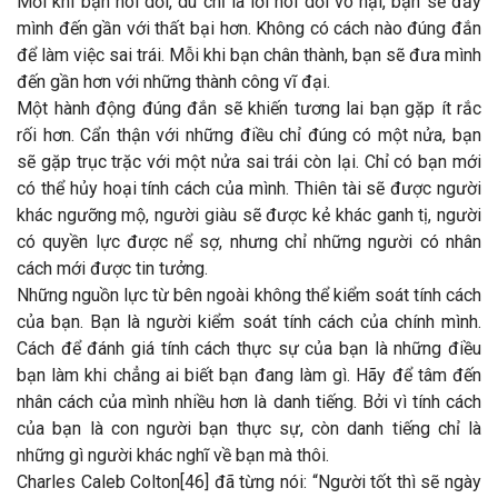
Mỗi khi bạn nói dối, dù chỉ là lời nói dối vô hại, bạn sẽ đẩy
mình đến gần với thất bại hơn. Không có cách nào đúng đắn
để làm việc sai trái. Mỗi khi bạn chân thành, bạn sẽ đưa mình
đến gần hơn với những thành công vĩ đại.
Một hành động đúng đắn sẽ khiến tương lai bạn gặp ít rắc
rối hơn. Cẩn thận với những điều chỉ đúng có một nửa, bạn
sẽ gặp trục trặc với một nửa sai trái còn lại. Chỉ có bạn mới
có thể hủy hoại tính cách của mình. Thiên tài sẽ được người
khác ngưỡng mộ, người giàu sẽ được kẻ khác ganh tị, người
có quyền lực được nể sợ, nhưng chỉ những người có nhân
cách mới được tin tưởng.
Những nguồn lực từ bên ngoài không thể kiểm soát tính cách
của bạn. Bạn là người kiểm soát tính cách của chính mình.
Cách để đánh giá tính cách thực sự của bạn là những điều
bạn làm khi chẳng ai biết bạn đang làm gì. Hãy để tâm đến
nhân cách của mình nhiều hơn là danh tiếng. Bởi vì tính cách
của bạn là con người bạn thực sự, còn danh tiếng chỉ là
những gì người khác nghĩ về bạn mà thôi.
Charles Caleb Colton[46] đã từng nói: “Người tốt thì sẽ ngày