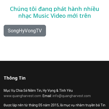
Chúng tôi đang phát hành nhiều
nhạc
Music Video mới trên
SongHyVongTV
Thông Tin
Mục Vụ Chia Sẻ Niềm Tin, Hy Vọng & Tình Yêu
www.quangharvest.com
Email:
info@quangharvest.com
Được lập nên từ tháng 05 năm 2015, là mục vụ nhằm truyền bá Tin