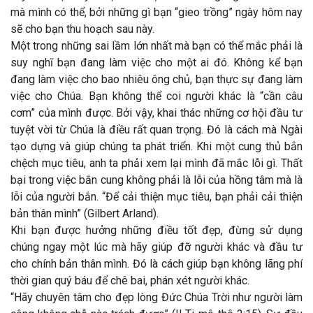
mà mình có thể, bởi những gì bạn “gieo trồng” ngày hôm nay
sẽ cho bạn thu hoạch sau này.
Một trong những sai lầm lớn nhất mà bạn có thể mắc phải là
suy nghĩ bạn đang làm việc cho một ai đó. Không kể bạn
đang làm việc cho bao nhiêu ông chủ, bạn thực sự đang làm
việc cho Chúa. Bạn không thể coi người khác là “cần câu
cơm” của mình được. Bởi vậy, khai thác những cơ hội đầu tư
tuyệt vời từ Chúa là điều rất quan trọng. Đó là cách mà Ngài
tạo dựng và giúp chúng ta phát triển. Khi một cung thủ bắn
chệch mục tiêu, anh ta phải xem lại mình đã mắc lỗi gì. Thất
bại trong việc bắn cung không phải là lỗi của hồng tâm mà là
lỗi của người bắn. “Để cải thiện mục tiêu, bạn phải cải thiện
bản thân mình” (Gilbert Arland).
Khi bạn được hưởng những điều tốt đẹp, đừng sử dụng
chúng ngay một lúc mà hãy giúp đỡ người khác và đầu tư
cho chính bản thân mình. Đó là cách giúp bạn không lãng phí
thời gian quý báu để chê bai, phán xét người khác.
“Hãy chuyên tâm cho đẹp lòng Đức Chúa Trời như người làm