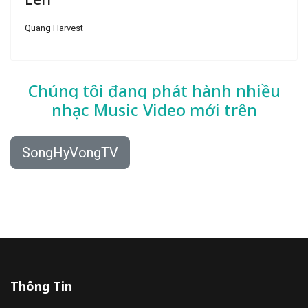
Quang Harvest
Chúng tôi đang phát hành nhiều
nhạc
Music Video mới trên
SongHyVongTV
Thông Tin