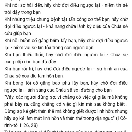
Khi nỗi sợ hãi đến, hãy chờ đợi điều ngược lại - niềm tin sẽ
trỗi dậy trong bạn.
Khi những triệu chứng bệnh tật tấn công cơ thể bạn, hãy chờ
đợi điều ngược lại - khả năng chữa lành kỳ diệu của Chúa sẽ
cứu giúp bạn.
Khi nỗi buồn cố gắng bám lấy bạn, hãy chờ đợi điều ngược
lại - niềm vui sẽ lan tỏa trong con người bạn.
Khi bạn thiếu thốn, hãy chờ đợi điều ngược lại - Chúa sẽ
cung cấp cho bạn đủ đầy.
Khi bạn rối trí, hãy chờ đợi điều ngược lại - sự bình an của
Chúa sẽ xoa dịu tâm hồn bạn.
Khi bóng tối cố gắng bao phủ lấy bạn, hãy chờ đợi điều
ngược lại - ánh sáng của Chúa sẽ soi đường cho bạn.
“Vậy, các ngươi đừng sợ; vì chẳng có việc gì giấu mà không
phải bày ra, cũng chẳng có việc gì kín mà sau không biết…
Đừng sợ kẻ giết thân thể mà không giết được linh hồn; nhưng
hãy sợ kẻ làm mất linh hồn và thân thể trong địa ngục” (I Cô-
rinh-tô 1: 26, 28).