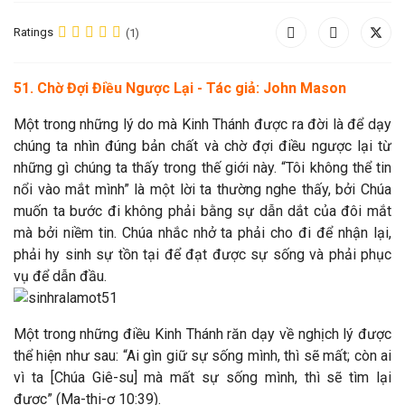
Ratings
(1)
51. Chờ Đợi Điều Ngược Lại - Tác giả: John Mason
Một trong những lý do mà Kinh Thánh được ra đời là để dạy
chúng ta nhìn đúng bản chất và chờ đợi điều ngược lại từ
những gì chúng ta thấy trong thế giới này. “Tôi không thể tin
nổi vào mắt mình” là một lời ta thường nghe thấy, bởi Chúa
muốn ta bước đi không phải bằng sự dẫn dắt của đôi mắt
mà bởi niềm tin. Chúa nhắc nhở ta phải cho đi để nhận lại,
phải hy sinh sự tồn tại để đạt được sự sống và phải phục
vụ để dẫn đầu.
Một trong những điều Kinh Thánh răn dạy về nghịch lý được
thể hiện như sau: “Ai gìn giữ sự sống mình, thì sẽ mất; còn ai
vì ta [Chúa Giê-su] mà mất sự sống mình, thì sẽ tìm lại
được” (Ma-thi-ơ 10:39).