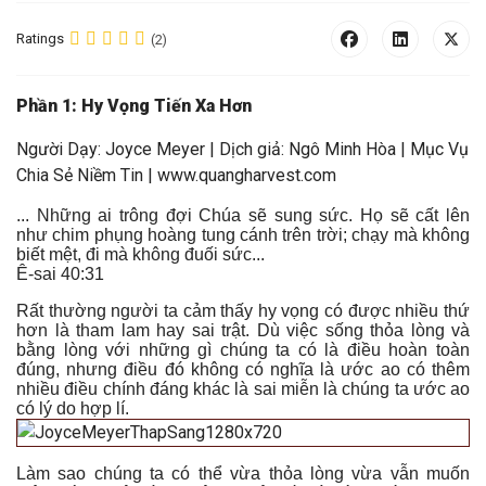
Ratings
(2)
Phần 1: Hy Vọng Tiến Xa Hơn
Người Dạy: Joyce Meyer | Dịch giả: Ngô Minh Hòa | Mục Vụ
Chia Sẻ Niềm Tin | www.quangharvest.com
... Những ai trông đợi Chúa sẽ sung sức. Họ sẽ cất lên
như chim phụng hoàng tung cánh trên trời; chạy mà không
biết mệt, đi mà không đuối sức...
Ê-sai 40:31
Rất thường người ta cảm thấy hy vọng có được nhiều thứ
hơn là tham lam hay sai trật. Dù việc sống thỏa lòng và
bằng lòng với những gì chúng ta có là điều hoàn toàn
đúng, nhưng điều đó không có nghĩa là ước ao có thêm
nhiều điều chính đáng khác là sai miễn là chúng ta ước ao
có lý do hợp lí.
Làm sao chúng ta có thể vừa thỏa lòng vừa vẫn muốn