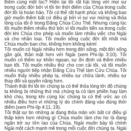
thêm cùng một lúc? Hiện tại tôi rất hài lòng với mọi sự
trong cuộc đời bởi vì tôi tin thời điểm của Chúa trong cuộc
đời tôi là hoàn hảo. Tôi có thể rất hạnh phúc và không bao
giờ muốn thêm bất cứ điều gì bởi vì sự vui mừng và thỏa
lòng của tôi ở trong Đấng Chúa Cứu Thế. Nhưng cùng lúc
tôi muốn thêm nhiều thứ bởi vì tôi muốn tiến xa trong cuộc
đời khi Chúa cho phép và muốn làm nhiều việc cho Ngài
và cho nhân loại. Tôi muốn sống cuộc đời tốt nhất mà
Chúa muốn ban cho, không hơn không kém!
Tôi muốn có Ngài nhiều hơn trong đời sống, một đời sống
gần gũi, thân mật hơn với Ngài (xem Phi-líp 3:10). Tôi
muốn có thêm sự khôn ngoan, sự ổn định và thêm nhiều
bạn tốt. Tôi muốn nhiều thứ cho con cái tôi, và tôi muốn
nhiều người tiếp nhận Đấng Cứu Thế làm Cứu Chúa. Tôi
muốn thấy nhiều phép lạ, nhiều sự chữa lành, nhiều sự
thay đổi và quyền năng hơn.
Thành thật thì tôi tin chúng ta có thể thỏa lòng tới độ chúng
ta không bị những thứ mà chúng ta có làm phiền hay làm
khó chịu, trong khi cùng lúc chúng ta có thể ước ao có
nhiều điều hơn vì những lý do chính đáng vào đúng thời
điểm (xem Phi-líp 4:11, 19).
Tôi thật sự tin những ai đang thỏa mãn với bất cứ điều gì
thấp kém hơn những gì Chúa muốn làm cho họ là đang
ngăn trở sự lớn lao của Chúa. Ngài muốn bày tỏ chính
Ngài một cách mạnh mẽ trong mỗi cuộc đời chúng ta. Ngài