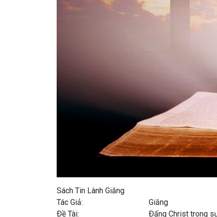
Sách Tin Lành Giăng
Tác Giả: Giăng
Ðề Tài: Ðấng Christ trong sự thiên