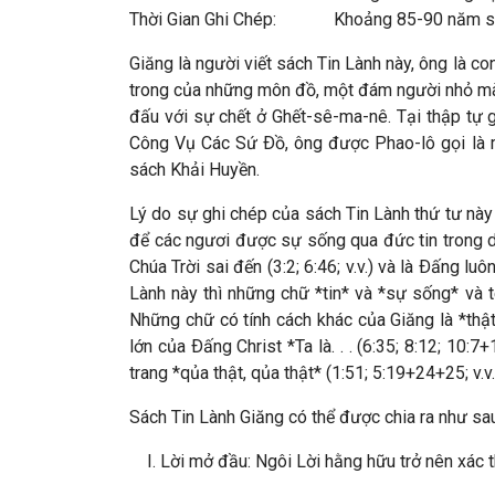
Thời Gian Ghi Chép: Khoảng 85-90 năm s
Giăng là người viết sách Tin Lành này, ông là c
trong của những môn đồ, một đám người nhỏ mà đ
đấu với sự chết ở Ghết-sê-ma-nê. Tại thập tự 
Công Vụ Các Sứ Ðồ, ông được Phao-lô gọi là m
sách Khải Huyền.
Lý do sự ghi chép của sách Tin Lành thứ tư này 
để các ngươi được sự sống qua đức tin trong da
Chúa Trời sai đến (3:2; 6:46; v.v.) và là Ðấng l
Lành này thì những chữ *tin* và *sự sống* và t
Những chữ có tính cách khác của Giăng là *thật
lớn của Ðấng Christ *Ta là. . . (6:35; 8:12; 10
trang *qủa thật, qủa thật* (1:51; 5:19+24+25; v.
Sách Tin Lành Giăng có thể được chia ra như sau
I. Lời mở đầu: Ngôi Lời hằng hữu trở nên xác t