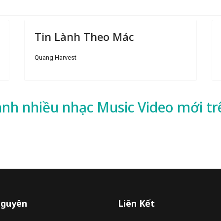
Tin Lành Theo Mác
Quang Harvest
ành nhiều
nhạc
Music Video mới tr
Nguyên
Liên Kết