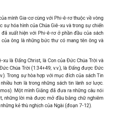
 của mình Gia-cơ cùng với Phi-ê-rơ thuộc về vòng
c sự hóa hình của Chúa Giê-xu và trong sự chiến
 đã xuất hiện với Phi-ê-rơ ở phần đầu của sách
c của ông là những bức thư có mang tên ông và
ê-xu là Ðấng Christ, là Con của Ðức Chúa Trời và
Ðức Chúa Trời (1:34+49; v.v.), là Ðấng được Ðức
v.v.). Trong sự hòa hợp với mục đích của sách Tin
nhiều hơn là trong những sách tin lành sơ lược.
kosmos). Một mình Giăng đã đưa ra những câu nói
Christ, những lời mà được mở đầu bằng chữ nghiêm
i những kẻ thù nghịch của Ngài (đoạn 7-12).