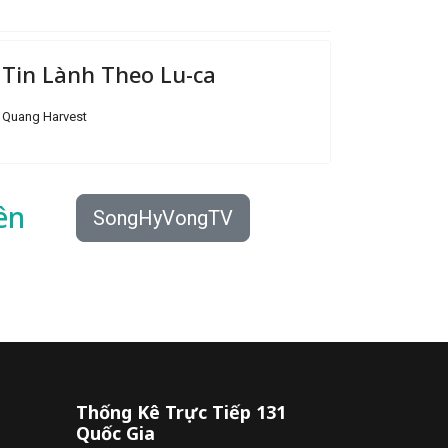
Tin Lành Theo Lu-ca
Quang Harvest
ên
SongHyVongTV
Thống Kê Trực Tiếp 131
Quốc Gia