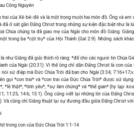
au Công Nguyên
on trai của Xê-bê-đê và là một trong mười hai môn đồ. Ông và em
ã ở sát gần Ðấng Christ trong những sự kiện đặc biệt như là lú
giá Chúa chúng ta đã giao mẹ của Ngài cho môn đồ Giăng. Giăng
ột trong ba *cột trụ* của Hội Thánh (Gal 2:9). Những sách khá
là như Giăng đã giải thích rõ ràng: *để cho các ngươi tin Chúa Gi
nh của Ngài (20.31). Vì thế ông chỉ dẫn Ðấng Christ là con của 
uôn nói sứ điệp mà Ðức Chúa Trời đã ban cho Ngài (3:34; 7:16+17;
ên gọi *con trai* và *con trai của Ðức Chúa Trời* được sử dụng 
*, *lẽ thật*, *tình yêu*, *sự làm chứng* và *thế gian* (hy lạp: 
:7+11; 11:25; 14:6; 15:1). Ông cũng viết lại những lời của Ðấng 
v.). Và cũng chỉ Giăng thuật lại sự đương đầu giữa Ðấng Christ vớ
:
hịt trong con của Ðức Chúa Trời 1:1-14