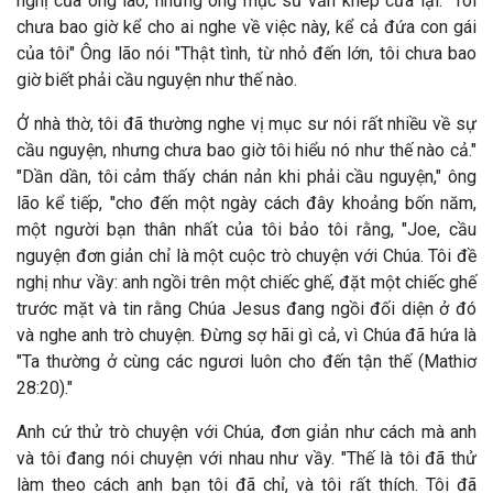
nghị của ông lão, nhưng ông mục sư vẫn khép cửa lại. "Tôi
chưa bao giờ kể cho ai nghe về việc này, kể cả đứa con gái
của tôi" Ông lão nói "Thật tình, từ nhỏ đến lớn, tôi chưa bao
giờ biết phải cầu nguyện như thế nào.
Ở nhà thờ, tôi đã thường nghe vị mục sư nói rất nhiều về sự
cầu nguyện, nhưng chưa bao giờ tôi hiểu nó như thế nào cả."
"Dần dần, tôi cảm thấy chán nản khi phải cầu nguyện," ông
lão kể tiếp, "cho đến một ngày cách đây khoảng bốn năm,
một người bạn thân nhất của tôi bảo tôi rằng, "Joe, cầu
nguyện đơn giản chỉ là một cuộc trò chuyện với Chúa. Tôi đề
nghị như vầy: anh ngồi trên một chiếc ghế, đặt một chiếc ghế
trước mặt và tin rằng Chúa Jesus đang ngồi đối diện ở đó
và nghe anh trò chuyện. Đừng sợ hãi gì cả, vì Chúa đã hứa là
"Ta thường ở cùng các ngươi luôn cho đến tận thế (Mathiơ
28:20)."
Anh cứ thử trò chuyện với Chúa, đơn giản như cách mà anh
và tôi đang nói chuyện với nhau như vầy. "Thế là tôi đã thử
làm theo cách anh bạn tôi đã chỉ, và tôi rất thích. Tôi đã