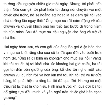
thường cầu nguyện nhiều giờ mỗi ngày. Nhưng tôi phải cẩn
thận. Nếu con gái tôi phát hiện tôi đang nói chuyện với một
chiếc ghế trống, nó sẽ hoảng sợ, hoặc là sẽ đem gửi tôi vào
nhà dưỡng lão ngay thôi." Ông mục sư rất cảm động về câu
chuyện và khuyến khích ông lão tiếp tục bước đi trong niềm
tin của mình. Sau đó mục sư cầu nguyện cho ông và trở về
nhà thờ.
Hai ngày hôm sau, cô con gái của ông lão gọi điện báo cho
vị mục sư biết rằng cha của cô ta đã qua đời vào buổi trưa
hôm đó. "Ông ra đi bình an không?" ông mục sư hỏi. "Vâng,
khi tôi chuẩn bị rời khỏi nhà lúc khoảng hai giờ chiều, ba tôi
gọi tôi đến bên giường của ông, kể cho tôi nghe một câu
chuyện vui cũ rích rồi, và hôn lên má tôi. Khi tôi trở về từ cửa
hàng, tôi phát hiện ra rằng ba tôi đã qua đời. Nhưng có một
điều rất lạ, thật là khó hiểu. Hình như trước khi qua đời, ba tôi
cố gắng tựa đầu mình và yên nghỉ trên chiếc ghế bên cạnh
giường."