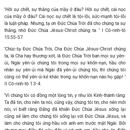
'Hỡi sự chết, sự thắng của mầy ở đâu? Hỡi sự chết, cái nọc
của mầy ở đâu? Cái nọc sự chết là tội-lỗi, sức-mạnh tội-lỗi
là luật-pháp. Nhưng, tạ ơn Đức Chúa Trời đã cho chúng ta sự
thắng, nhờ Đức Chúa Jêsus-Christ chúng ta. ' I Cô-rinh-tô
15:55-57.
'Chúc-tạ Đức Chúa Trời, Cha Đức Chúa Jêsus-Christ chúng
ta, là Cha hay thương-xót, là Đức Chúa Trời ban mọi sự yên-
ủi, Ngài yên-ủi chúng tôi trong mọi sự khốn-nạn, hầu cho
nhân sự yên-ủi mà Ngài đã yên-ủi chúng tôi, thì chúng tôi
cũng có thể yên-ủi kẻ khác trong sự khốn-nạn nào họ gặp! '
II Cô-rinh-tô 1:3-4.
'Vì chúng tôi có đồng một lòng tin, y như lời Kinh-thánh rằng:
Ta đã tin, cho nên ta nói, cũng vậy, chúng tôi tin, cho nên mới
nói, vì biết rằng Đấng đã khiến Đức Chúa Jêsus sống lại
cũng sẽ làm cho chúng tôi sống lại với Đức Chúa Jêsus, và
làm cho chúng tôi ứng-hầu với anh em trước mặt Ngài. Bởi