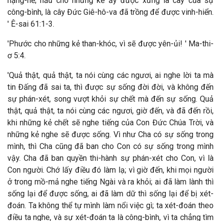
nặng-nề; hầu cho những kẻ ấy được xưng là cây của sự
công-bình, là cây Đức Giê-hô-va đã trồng để được vinh-hiển.
' Ê-sai 61:1-3.
'Phước cho những kẻ than-khóc, vì sẽ được yên-ủi! ' Ma-thi-
ơ 5:4.
'Quả thật, quả thật, ta nói cùng các ngươi, ai nghe lời ta mà
tin Đấng đã sai ta, thì được sự sống đời đời, và không đến
sự phán-xét, song vượt khỏi sự chết mà đến sự sống. Quả
thật, quả thật, ta nói cùng các ngươi, giờ đến, và đã đến rồi,
khi những kẻ chết sẽ nghe tiếng của Con Đức Chúa Trời, và
những kẻ nghe sẽ được sống. Vì như Cha có sự sống trong
mình, thì Cha cũng đã ban cho Con có sự sống trong mình
vậy. Cha đã ban quyền thi-hành sự phán-xét cho Con, vì là
Con người. Chớ lấy điều đó làm lạ; vì giờ đến, khi mọi người
ở trong mồ-mả nghe tiếng Ngài và ra khỏi; ai đã làm lành thì
sống lại để được sống, ai đã làm dữ thì sống lại để bị xét-
đoán. Ta không thể tự mình làm nổi việc gì; ta xét-đoán theo
điều ta nghe, và sự xét-đoán ta là công-bình, vì ta chẳng tìm