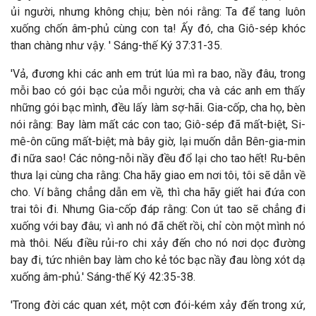
ủi người, nhưng không chịu; bèn nói rằng: Ta để tang luôn
xuống chốn âm-phủ cùng con ta! Ấy đó, cha Giô-sép khóc
than chàng như vậy. ' Sáng-thế Ký 37:31-35.
'Vả, đương khi các anh em trút lúa mì ra bao, nầy đâu, trong
mỗi bao có gói bạc của mỗi người; cha và các anh em thấy
những gói bạc mình, đều lấy làm sợ-hãi. Gia-cốp, cha họ, bèn
nói rằng: Bay làm mất các con tao; Giô-sép đã mất-biệt, Si-
mê-ôn cũng mất-biệt; mà bây giờ, lại muốn dẫn Bên-gia-min
đi nữa sao! Các nông-nỗi nầy đều đổ lại cho tao hết! Ru-bên
thưa lại cùng cha rằng: Cha hãy giao em nơi tôi, tôi sẽ dẫn về
cho. Ví bằng chẳng dẫn em về, thì cha hãy giết hai đứa con
trai tôi đi. Nhưng Gia-cốp đáp rằng: Con út tao sẽ chẳng đi
xuống với bay đâu; vì anh nó đã chết rồi, chỉ còn một mình nó
mà thôi. Nếu điều rủi-ro chi xảy đến cho nó nơi dọc đường
bay đi, tức nhiên bay làm cho kẻ tóc bạc nầy đau lòng xót dạ
xuống âm-phủ.' Sáng-thế Ký 42:35-38.
'Trong đời các quan xét, một cơn đói-kém xảy đến trong xứ,