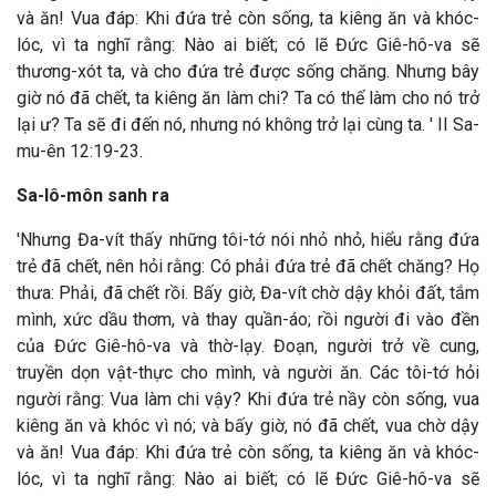
và ăn! Vua đáp: Khi đứa trẻ còn sống, ta kiêng ăn và khóc-
lóc, vì ta nghĩ rằng: Nào ai biết; có lẽ Đức Giê-hô-va sẽ
thương-xót ta, và cho đứa trẻ được sống chăng. Nhưng bây
giờ nó đã chết, ta kiêng ăn làm chi? Ta có thế làm cho nó trở
lại ư? Ta sẽ đi đến nó, nhưng nó không trở lại cùng ta. ' II Sa-
mu-ên 12:19-23.
Sa-lô-môn sanh ra
'Nhưng Đa-vít thấy những tôi-tớ nói nhỏ nhỏ, hiểu rằng đứa
trẻ đã chết, nên hỏi rằng: Có phải đứa trẻ đã chết chăng? Họ
thưa: Phải, đã chết rồi. Bấy giờ, Đa-vít chờ dậy khỏi đất, tắm
mình, xức dầu thơm, và thay quần-áo; rồi người đi vào đền
của Đức Giê-hô-va và thờ-lạy. Đoạn, người trở về cung,
truyền dọn vật-thực cho mình, và người ăn. Các tôi-tớ hỏi
người rằng: Vua làm chi vậy? Khi đứa trẻ nầy còn sống, vua
kiêng ăn và khóc vì nó; và bấy giờ, nó đã chết, vua chờ dậy
và ăn! Vua đáp: Khi đứa trẻ còn sống, ta kiêng ăn và khóc-
lóc, vì ta nghĩ rằng: Nào ai biết; có lẽ Đức Giê-hô-va sẽ