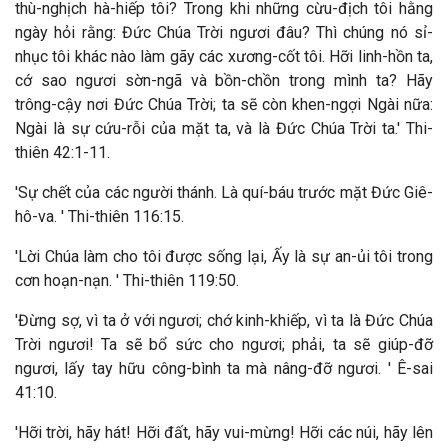
thù-nghịch hà-hiếp tôi? Trong khi những cừu-địch tôi hằng
ngày hỏi rằng: Đức Chúa Trời ngươi đâu? Thì chúng nó sỉ-
nhục tôi khác nào làm gãy các xương-cốt tôi. Hỡi linh-hồn ta,
cớ sao ngươi sờn-ngã và bồn-chồn trong mình ta? Hãy
trông-cậy nơi Đức Chúa Trời; ta sẽ còn khen-ngợi Ngài nữa:
Ngài là sự cứu-rỗi của mặt ta, và là Đức Chúa Trời ta.' Thi-
thiên 42:1-11.
'Sự chết của các người thánh. Là quí-báu trước mặt Đức Giê-
hô-va. ' Thi-thiên 116:15.
'Lời Chúa làm cho tôi được sống lại, Ấy là sự an-ủi tôi trong
cơn hoạn-nạn. ' Thi-thiên 119:50.
'Đừng sợ, vì ta ở với ngươi; chớ kinh-khiếp, vì ta là Đức Chúa
Trời ngươi! Ta sẽ bổ sức cho ngươi; phải, ta sẽ giúp-đỡ
ngươi, lấy tay hữu công-bình ta mà nâng-đỡ ngươi. ' Ê-sai
41:10.
'Hỡi trời, hãy hát! Hỡi đất, hãy vui-mừng! Hỡi các núi, hãy lên