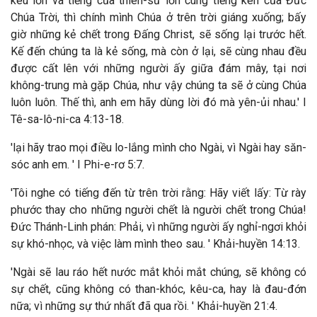
kêu lớn và tiếng của thiên-sứ lớn cùng tiếng kèn của Đức
Chúa Trời, thì chính mình Chúa ở trên trời giáng xuống; bấy
giờ những kẻ chết trong Đấng Christ, sẽ sống lại trước hết.
Kế đến chúng ta là kẻ sống, mà còn ở lại, sẽ cùng nhau đều
được cất lên với những người ấy giữa đám mây, tại nơi
không-trung mà gặp Chúa, như vậy chúng ta sẽ ở cùng Chúa
luôn luôn. Thế thì, anh em hãy dùng lời đó mà yên-ủi nhau.' I
Tê-sa-lô-ni-ca 4:13-18.
'lại hãy trao mọi điều lo-lắng mình cho Ngài, vì Ngài hay săn-
sóc anh em. ' I Phi-e-rơ 5:7.
'Tôi nghe có tiếng đến từ trên trời rằng: Hãy viết lấy: Từ rày
phước thay cho những người chết là người chết trong Chúa!
Đức Thánh-Linh phán: Phải, vì những người ấy nghỉ-ngơi khỏi
sự khó-nhọc, và việc làm mình theo sau. ' Khải-huyền 14:13.
'Ngài sẽ lau ráo hết nước mắt khỏi mắt chúng, sẽ không có
sự chết, cũng không có than-khóc, kêu-ca, hay là đau-đớn
nữa; vì những sự thứ nhất đã qua rồi. ' Khải-huyền 21:4.