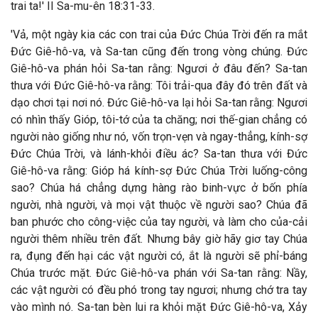
trai ta!' II Sa-mu-ên 18:31-33.
'Vả, một ngày kia các con trai của Đức Chúa Trời đến ra mắt
Đức Giê-hô-va, và Sa-tan cũng đến trong vòng chúng. Đức
Giê-hô-va phán hỏi Sa-tan rằng: Ngươi ở đâu đến? Sa-tan
thưa với Đức Giê-hô-va rằng: Tôi trải-qua đây đó trên đất và
dạo chơi tại nơi nó. Đức Giê-hô-va lại hỏi Sa-tan rằng: Ngươi
có nhìn thấy Gióp, tôi-tớ của ta chăng; nơi thế-gian chẳng có
người nào giống như nó, vốn trọn-vẹn và ngay-thẳng, kính-sợ
Đức Chúa Trời, và lánh-khỏi điều ác? Sa-tan thưa với Đức
Giê-hô-va rằng: Gióp há kính-sợ Đức Chúa Trời luống-công
sao? Chúa há chẳng dựng hàng rào binh-vực ở bốn phía
người, nhà người, và mọi vật thuộc về người sao? Chúa đã
ban phước cho công-việc của tay người, và làm cho của-cải
người thêm nhiều trên đất. Nhưng bây giờ hãy giơ tay Chúa
ra, đụng đến hại các vật người có, ắt là người sẽ phỉ-báng
Chúa trước mặt. Đức Giê-hô-va phán với Sa-tan rằng: Nầy,
các vật người có đều phó trong tay ngươi; nhưng chớ tra tay
vào mình nó. Sa-tan bèn lui ra khỏi mặt Đức Giê-hô-va, Xảy