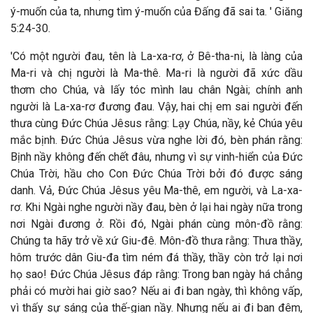
ý-muốn của ta, nhưng tìm ý-muốn của Đấng đã sai ta. ' Giăng
5:24-30.
'Có một người đau, tên là La-xa-rơ, ở Bê-tha-ni, là làng của
Ma-ri và chị người là Ma-thê. Ma-ri là người đã xức dầu
thơm cho Chúa, và lấy tóc mình lau chân Ngài; chính anh
người là La-xa-rơ đương đau. Vậy, hai chị em sai người đến
thưa cùng Đức Chúa Jêsus rằng: Lạy Chúa, nầy, kẻ Chúa yêu
mắc bịnh. Đức Chúa Jêsus vừa nghe lời đó, bèn phán rằng:
Bịnh nầy không đến chết đâu, nhưng vì sự vinh-hiển của Đức
Chúa Trời, hầu cho Con Đức Chúa Trời bởi đó được sáng
danh. Vả, Đức Chúa Jêsus yêu Ma-thê, em người, và La-xa-
rơ. Khi Ngài nghe người nầy đau, bèn ở lại hai ngày nữa trong
nơi Ngài đương ở. Rồi đó, Ngài phán cùng môn-đồ rằng:
Chúng ta hãy trở về xứ Giu-đê. Môn-đồ thưa rằng: Thưa thầy,
hôm trước dân Giu-đa tìm ném đá thầy, thầy còn trở lại nơi
họ sao! Đức Chúa Jêsus đáp rằng: Trong ban ngày há chẳng
phải có mười hai giờ sao? Nếu ai đi ban ngày, thì không vấp,
vì thấy sự sáng của thế-gian nầy. Nhưng nếu ai đi ban đêm,