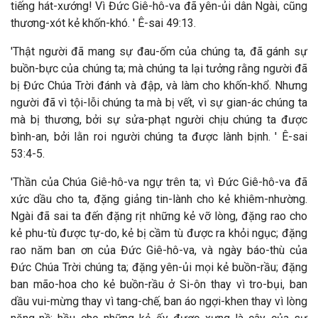
tiếng hát-xướng! Vì Đức Giê-hô-va đã yên-ủi dân Ngài, cũng
thương-xót kẻ khốn-khó. ' Ê-sai 49:13.
'Thật người đã mang sự đau-ốm của chúng ta, đã gánh sự
buồn-bực của chúng ta; mà chúng ta lại tưởng rằng người đã
bị Đức Chúa Trời đánh và đập, và làm cho khốn-khổ. Nhưng
người đã vì tội-lỗi chúng ta mà bị vết, vì sự gian-ác chúng ta
mà bị thương, bởi sự sửa-phạt người chịu chúng ta được
bình-an, bởi lằn roi người chúng ta được lành bịnh. ' Ê-sai
53:4-5.
'Thần của Chúa Giê-hô-va ngự trên ta; vì Đức Giê-hô-va đã
xức dầu cho ta, đặng giảng tin-lành cho kẻ khiêm-nhường.
Ngài đã sai ta đến đặng rịt những kẻ vỡ lòng, đặng rao cho
kẻ phu-tù được tự-do, kẻ bị cầm tù được ra khỏi ngục; đặng
rao năm ban ơn của Đức Giê-hô-va, và ngày báo-thù của
Đức Chúa Trời chúng ta; đặng yên-ủi mọi kẻ buồn-rầu; đặng
ban mão-hoa cho kẻ buồn-rầu ở Si-ôn thay vì tro-bụi, ban
dầu vui-mừng thay vì tang-chế, ban áo ngợi-khen thay vì lòng