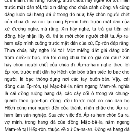
cửa thành, mà rằng: Không, thưa chúa, hãy nghe lời tôi: Hiện
trước mặt dân tôi, tôi xin dâng cho chúa cánh đồng, và cũng
dâng luôn cái hang đá ở trong đó nữa; hãy chôn người chết
của chúa đi. và nói lại cùng Ép-rôn hiện trước mặt dân của
xứ đương nghe, mà rằng: Xin hãy nghe, ta trả giá tiền cái
đồng, hãy nhận lấy đi, thì ta mới chôn người chết ta. Áp-ra-
ham sấp mình xuống trước mặt dân của xứ, Ép-rôn đáp rằng:
Thưa chúa, hãy nghe lời tôi: Một miếng đất giá đáng bốn
trăm siếc-lơ bạc, mà tôi cùng chúa thì có giá chi đâu? Xin
hãy chôn người chết của chúa đi. Áp-ra-ham nghe theo lời
Ép-rôn, trước mặt dân họ Hếch cân bốn trăm siếc-lơ bạc cho
người, là bạc thông-dụng nơi các tay buôn-bán. Vậy, cái
đồng của Ép-rôn, tại Mặc-bê-la, nằm ngang Mam-rê, nghĩa
là cái đồng ruộng hang đá, các cây cối ở trong và chung-
quanh theo giới-hạn đồng, đều trước mặt có các dân họ
Hếch cùng mọi người đến cửa thành, nhận chắc cho Áp-ra-
ham làm sản-nghiệp. Sau các việc đó, Áp-ra-ham chôn Sa-ra,
vợ mình, trong hang đá của đồng Mặc-bê-la, nằm ngang
Mam-rê tại Hếp-rôn, thuộc về xứ Ca-na-an. Đồng và hang đá