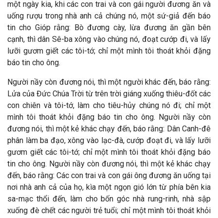
một ngày kia, khi các con trai và con gái người đương ăn và
uống rượu trong nhà anh cả chúng nó, một sứ-giả đến báo
tin cho Gióp rằng: Bò đương cày, lừa đương ăn gần bên
cạnh, thì dân Sê-ba xông vào chúng nó, đoạt cướp đi, và lấy
lưỡi gươm giết các tôi-tớ; chỉ một mình tôi thoát khỏi đặng
báo tin cho ông.
Người nầy còn đương nói, thì một người khác đến, báo rằng:
Lửa của Đức Chúa Trời từ trên trời giáng xuống thiêu-đốt các
con chiên và tôi-tớ, làm cho tiêu-hủy chúng nó đi; chỉ một
mình tôi thoát khỏi đặng báo tin cho ông. Người nầy còn
đương nói, thì một kẻ khác chạy đến, báo rằng: Dân Canh-đê
phân làm ba đạo, xông vào lạc-đà, cướp đoạt đi, và lấy lưỡi
gươm giết các tôi-tớ; chỉ một mình tôi thoát khỏi đặng báo
tin cho ông. Người nầy còn đương nói, thì một kẻ khác chạy
đến, báo rằng: Các con trai và con gái ông đương ăn uống tại
nơi nhà anh cả của họ, kìa một ngọn gió lớn từ phía bên kia
sa-mạc thổi đến, làm cho bốn góc nhà rung-rinh, nhà sập
xuống đè chết các người trẻ tuổi; chỉ một mình tôi thoát khỏi