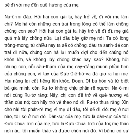
sẽ đi với mẹ đến quê-hương của mẹ.
Na-ô-mi đáp: Hỡi hai con gái ta, hãy trở về, đi với mẹ làm
chi? Mẹ há còn những con trai trong lòng có thế làm chồng
chúng con sao? Hỡi hai con gái ta, hãy trở về đi đi; mẹ già
quá mà lấy chồng nữa. Lại dầu bây giờ mẹ nói: Ta có lòng
trông-mong, từ chiều nay ta sẽ có chồng, dẫu ta sanh-đẻ con
trai đi nữa, chúng con há lại muốn đợi cho đến chúng nó
khôn lớn, và không lấy chồng khác hay sao? Không, hỡi
chúng con, nỗi sầu-thảm của mẹ cay-đắng muôn phần hơn
của chúng con, vì tay của Đức Giê-hô-va đã giơ ra hại mẹ.
Hai nàng lại cất tiếng lên khóc. Đoạn, Ọt-ba hôn và từ-biệt
bà-gia mình; còn Ru-tơ không chịu phân-rẽ người. Na-ô-mi
nói cùng Ru-tơ rằng: Nầy, chị con đã trở về quê-hương và
thần của nó; con hãy trở về theo nó đi. Ru-tơ thưa rằng: Xin
chớ nài tôi phân-rẽ mẹ; vì mẹ đi đâu, tôi sẽ đi đó; mẹ ở nơi
nào, tôi sẽ ở nơi đó. Dân-sự của mẹ, tức là dân-sự của tôi;
Đức Chúa Trời của mẹ, tức là Đức Chúa Trời của tôi; mẹ thác
nơi nào, tôi muốn thác và được chôn nơi đó. Ví bằng có sự