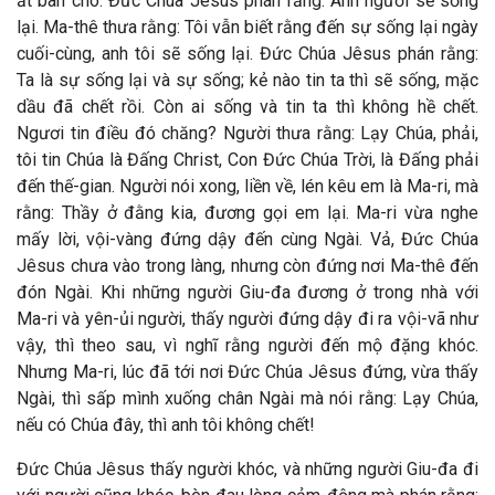
ắt ban cho. Đức Chúa Jêsus phán rằng: Anh ngươi sẽ sống
lại. Ma-thê thưa rằng: Tôi vẫn biết rằng đến sự sống lại ngày
cuối-cùng, anh tôi sẽ sống lại. Đức Chúa Jêsus phán rằng:
Ta là sự sống lại và sự sống; kẻ nào tin ta thì sẽ sống, mặc
dầu đã chết rồi. Còn ai sống và tin ta thì không hề chết.
Ngươi tin điều đó chăng? Người thưa rằng: Lạy Chúa, phải,
tôi tin Chúa là Đấng Christ, Con Đức Chúa Trời, là Đấng phải
đến thế-gian. Người nói xong, liền về, lén kêu em là Ma-ri, mà
rằng: Thầy ở đằng kia, đương gọi em lại. Ma-ri vừa nghe
mấy lời, vội-vàng đứng dậy đến cùng Ngài. Vả, Đức Chúa
Jêsus chưa vào trong làng, nhưng còn đứng nơi Ma-thê đến
đón Ngài. Khi những người Giu-đa đương ở trong nhà với
Ma-ri và yên-ủi người, thấy người đứng dậy đi ra vội-vã như
vậy, thì theo sau, vì nghĩ rằng người đến mộ đặng khóc.
Nhưng Ma-ri, lúc đã tới nơi Đức Chúa Jêsus đứng, vừa thấy
Ngài, thì sấp mình xuống chân Ngài mà nói rằng: Lạy Chúa,
nếu có Chúa đây, thì anh tôi không chết!
Đức Chúa Jêsus thấy người khóc, và những người Giu-đa đi