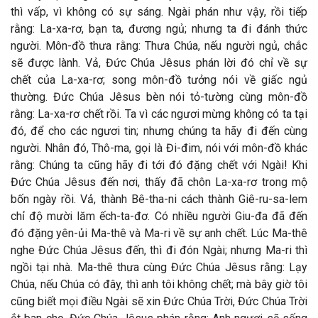
thì vấp, vì không có sự sáng. Ngài phán như vậy, rồi tiếp
rằng: La-xa-rơ, bạn ta, đương ngủ; nhưng ta đi đánh thức
người. Môn-đồ thưa rằng: Thưa Chúa, nếu người ngủ, chắc
sẽ được lành. Vả, Đức Chúa Jêsus phán lời đó chỉ về sự
chết của La-xa-rơ; song môn-đồ tưởng nói về giấc ngủ
thường. Đức Chúa Jêsus bèn nói tỏ-tường cùng môn-đồ
rằng: La-xa-rơ chết rồi. Ta vì các ngươi mừng không có ta tại
đó, để cho các ngươi tin; nhưng chúng ta hãy đi đến cùng
người. Nhân đó, Thô-ma, gọi là Đi-đim, nói với môn-đồ khác
rằng: Chúng ta cũng hãy đi tới đó đặng chết với Ngài! Khi
Đức Chúa Jêsus đến nơi, thấy đã chôn La-xa-rơ trong mộ
bốn ngày rồi. Vả, thành Bê-tha-ni cách thành Giê-ru-sa-lem
chỉ độ mười lăm ếch-ta-đơ. Có nhiều người Giu-đa đã đến
đó đặng yên-ủi Ma-thê và Ma-ri về sự anh chết. Lúc Ma-thê
nghe Đức Chúa Jêsus đến, thì đi đón Ngài; nhưng Ma-ri thì
ngồi tại nhà. Ma-thê thưa cùng Đức Chúa Jêsus rằng: Lạy
Chúa, nếu Chúa có đây, thì anh tôi không chết; mà bây giờ tôi
cũng biết mọi điều Ngài sẽ xin Đức Chúa Trời, Đức Chúa Trời