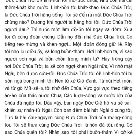
'Đức Chúa Trời ôi! linh-hồn tôi mơ-ước Chúa, Như con nai cái
thèm-khát khe nước. Linh-hồn tôi khát-khao Đức Chúa Trời,
là Đức Chúa Trời hằng sống: Tôi sẽ đến ra mắt Đức Chúa Trời
chừng nào? Đương khi người ta hằng hỏi tôi: Đức Chúa Trời
ngươi đâu? Thì nước mắt làm đồ-ăn tôi ngày và đêm. Xưa
tôi đi cùng đoàn chúng, Dẫn họ đến nhà Đức Chúa Trời, Có
tiếng reo-mừng và khen-ngợi… Một đoàn đông giữ lễ; Rày
tôi nhớ lại điều ấy, và lòng buồn-thảm. Hỡi linh-hồn ta, vì sao
ngươi sờn-ngã và bồn-chồn trong mình ta? Hãy trông-cậy
nơi Đức Chúa Trời; ta sẽ còn ngợi-khen Ngài nữa; Vì nhờ mặt
Ngài, bèn được cứu-rỗi. Đức Chúa Trời tôi ôi! linh-hồn tôi bị
sờn-ngã trong mình tôi; Nên từ xứ Giô-đanh, Từ núi Hẹt-môn,
và từ gò Mít-sê-a, tôi nhớ đến Chúa. Vực gọi vực theo tiếng
ào-ào của thác nước Chúa; Các lượn-sóng và nước lớn của
Chúa đã ngập tôi. Dầu vậy, ban ngày Đức Giê-hô-va sẽ sai-
khiến sự nhân-từ Ngài; Còn ban đêm bài hát Ngài ở cùng tôi,
Tức là bài cầu-nguyện cùng Đức Chúa Trời của mạng-sống
tôi. Tôi sẽ thưa cùng Đức Chúa Trời, là hòn đá tôi, rằng: Cớ
sao Chúa quên tôi? Nhân sao tôi phải buồn-thảm Vì cớ kẻ