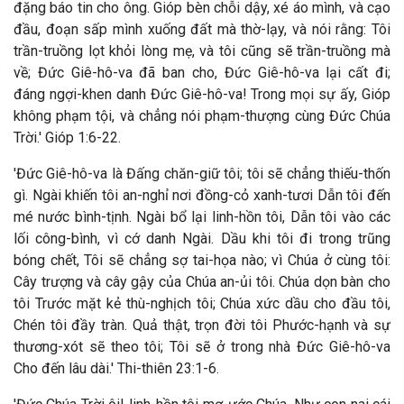
đặng báo tin cho ông. Gióp bèn chỗi dậy, xé áo mình, và cạo
đầu, đoạn sấp mình xuống đất mà thờ-lạy, và nói rằng: Tôi
trần-truồng lọt khỏi lòng mẹ, và tôi cũng sẽ trần-truồng mà
về; Đức Giê-hô-va đã ban cho, Đức Giê-hô-va lại cất đi;
đáng ngợi-khen danh Đức Giê-hô-va! Trong mọi sự ấy, Gióp
không phạm tội, và chẳng nói phạm-thượng cùng Đức Chúa
Trời.' Gióp 1:6-22.
'Đức Giê-hô-va là Đấng chăn-giữ tôi; tôi sẽ chẳng thiếu-thốn
gì. Ngài khiến tôi an-nghỉ nơi đồng-cỏ xanh-tươi Dẫn tôi đến
mé nước bình-tịnh. Ngài bổ lại linh-hồn tôi, Dẫn tôi vào các
lối công-bình, vì cớ danh Ngài. Dầu khi tôi đi trong trũng
bóng chết, Tôi sẽ chẳng sợ tai-họa nào; vì Chúa ở cùng tôi:
Cây trượng và cây gậy của Chúa an-ủi tôi. Chúa dọn bàn cho
tôi Trước mặt kẻ thù-nghịch tôi; Chúa xức dầu cho đầu tôi,
Chén tôi đầy tràn. Quả thật, trọn đời tôi Phước-hạnh và sự
thương-xót sẽ theo tôi; Tôi sẽ ở trong nhà Đức Giê-hô-va
Cho đến lâu dài.' Thi-thiên 23:1-6.