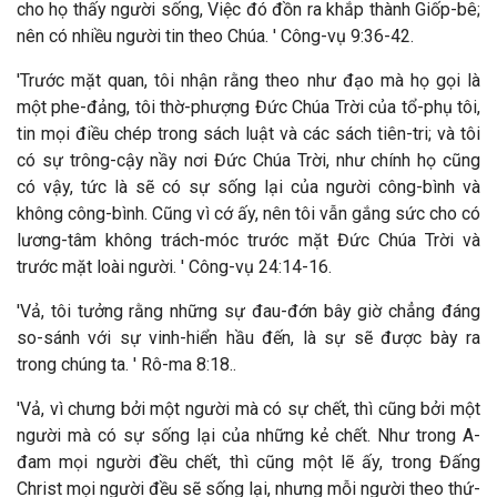
cho họ thấy người sống, Việc đó đồn ra khắp thành Giốp-bê;
nên có nhiều người tin theo Chúa. ' Công-vụ 9:36-42.
'Trước mặt quan, tôi nhận rằng theo như đạo mà họ gọi là
một phe-đảng, tôi thờ-phượng Đức Chúa Trời của tổ-phụ tôi,
tin mọi điều chép trong sách luật và các sách tiên-tri; và tôi
có sự trông-cậy nầy nơi Đức Chúa Trời, như chính họ cũng
có vậy, tức là sẽ có sự sống lại của người công-bình và
không công-bình. Cũng vì cớ ấy, nên tôi vẫn gắng sức cho có
lương-tâm không trách-móc trước mặt Đức Chúa Trời và
trước mặt loài người. ' Công-vụ 24:14-16.
'Vả, tôi tưởng rằng những sự đau-đớn bây giờ chẳng đáng
so-sánh với sự vinh-hiển hầu đến, là sự sẽ được bày ra
trong chúng ta. ' Rô-ma 8:18..
'Vả, vì chưng bởi một người mà có sự chết, thì cũng bởi một
người mà có sự sống lại của những kẻ chết. Như trong A-
đam mọi người đều chết, thì cũng một lẽ ấy, trong Đấng
Christ mọi người đều sẽ sống lại, nhưng mỗi người theo thứ-