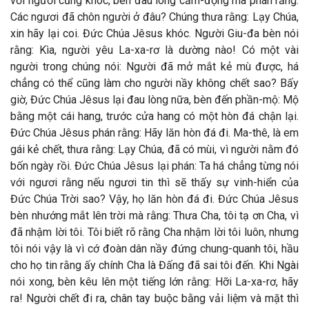
với người cũng khóc, bèn đau lòng cảm-động mà phán rằng:
Các ngươi đã chôn người ở đâu? Chúng thưa rằng: Lạy Chúa,
xin hãy lại coi. Đức Chúa Jêsus khóc. Người Giu-đa bèn nói
rằng: Kìa, người yêu La-xa-rơ là dường nào! Có một vài
người trong chúng nói: Người đã mở mắt kẻ mù được, há
chẳng có thể cũng làm cho người nầy không chết sao? Bấy
giờ, Đức Chúa Jêsus lại đau lòng nữa, bèn đến phần-mộ: Mộ
bằng một cái hang, trước cửa hang có một hòn đá chận lại.
Đức Chúa Jêsus phán rằng: Hãy lăn hòn đá đi. Ma-thê, là em
gái kẻ chết, thưa rằng: Lạy Chúa, đã có mùi, vì người nằm đó
bốn ngày rồi. Đức Chúa Jêsus lại phán: Ta há chẳng từng nói
với ngươi rằng nếu ngươi tin thì sẽ thấy sự vinh-hiển của
Đức Chúa Trời sao? Vậy, họ lăn hòn đá đi. Đức Chúa Jêsus
bèn nhướng mắt lên trời mà rằng: Thưa Cha, tôi tạ ơn Cha, vì
đã nhậm lời tôi. Tôi biết rõ rằng Cha nhậm lời tôi luôn, nhưng
tôi nói vậy là vì cớ đoàn dân nầy đứng chung-quanh tôi, hầu
cho họ tin rằng ấy chính Cha là Đấng đã sai tôi đến. Khi Ngài
nói xong, bèn kêu lên một tiếng lớn rằng: Hỡi La-xa-rơ, hãy
ra! Người chết đi ra, chân tay buộc bằng vải liệm và mặt thì