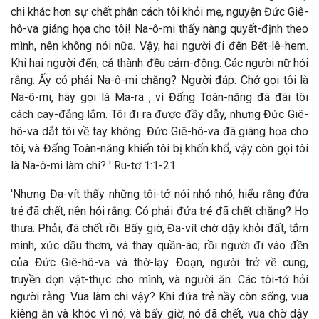
chi khác hơn sự chết phân cách tôi khỏi mẹ, nguyện Đức Giê-
hô-va giáng họa cho tôi! Na-ô-mi thấy nàng quyết-định theo
mình, nên không nói nữa. Vậy, hai người đi đến Bết-lê-hem.
Khi hai người đến, cả thành đều cảm-động. Các người nữ hỏi
rằng: Ấy có phải Na-ô-mi chăng? Người đáp: Chớ gọi tôi là
Na-ô-mi, hãy gọi là Ma-ra , vì Đấng Toàn-năng đã đãi tôi
cách cay-đắng lắm. Tôi đi ra được đầy dẫy, nhưng Đức Giê-
hô-va dắt tôi về tay không. Đức Giê-hô-va đã giáng họa cho
tôi, và Đấng Toàn-năng khiến tôi bị khốn khổ, vậy còn gọi tôi
là Na-ô-mi làm chi? ' Ru-tơ 1:1-21.
'Nhưng Đa-vít thấy những tôi-tớ nói nhỏ nhỏ, hiểu rằng đứa
trẻ đã chết, nên hỏi rằng: Có phải đứa trẻ đã chết chăng? Họ
thưa: Phải, đã chết rồi. Bấy giờ, Đa-vít chờ dậy khỏi đất, tắm
mình, xức dầu thơm, và thay quần-áo; rồi người đi vào đền
của Đức Giê-hô-va và thờ-lạy. Đoạn, người trở về cung,
truyền dọn vật-thực cho mình, và người ăn. Các tôi-tớ hỏi
người rằng: Vua làm chi vậy? Khi đứa trẻ nầy còn sống, vua
kiêng ăn và khóc vì nó; và bấy giờ, nó đã chết, vua chờ dậy