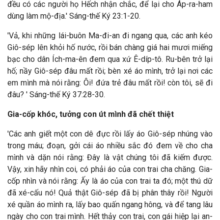
đều có các người họ Hếch nhận chắc, để lại cho Áp-ra-ham
dùng làm mộ-địa.' Sáng-thế Ký 23:1-20.
'Vả, khi những lái-buôn Ma-đi-an đi ngang qua, các anh kéo
Giô-sép lên khỏi hố nước, rồi bán chàng giá hai mươi miếng
bạc cho dân Ích-ma-ên đem qua xứ Ê-díp-tô. Ru-bên trở lại
hố; nầy Giô-sép đâu mất rồi; bèn xé áo mình, trở lại nơi các
em mình mà nói rằng: Ôi! đứa trẻ đâu mất rồi! còn tôi, sẽ đi
đâu? ' Sáng-thế Ký 37:28-30.
Gia-cốp khóc, tưởng con út mình đã chết thiệt
'Các anh giết một con dê đực rồi lấy áo Giô-sép nhúng vào
trong máu; đoạn, gởi cái áo nhiều sắc đó đem về cho cha
mình và dặn nói rằng: Đây là vật chúng tôi đã kiếm được.
Vậy, xin hãy nhìn coi, có phải áo của con trai cha chăng. Gia-
cốp nhìn và nói rằng: Ấy là áo của con trai ta đó; một thú dữ
đã xé-cấu nó! Quả thật Giô-sép đã bị phân thây rồi! Người
xé quần áo mình ra, lấy bao quấn ngang hông, và để tang lâu
ngày cho con trai mình. Hết thảy con trai, con gái hiệp lại an-