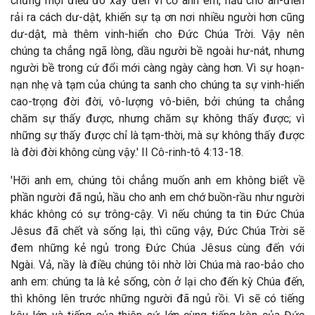
chưng mọi điều đó xảy đến vì cớ anh em, hầu cho ân-điển
rải ra cách dư-dật, khiến sự tạ ơn nơi nhiều người hơn cũng
dư-dật, mà thêm vinh-hiển cho Đức Chúa Trời. Vậy nên
chúng ta chẳng ngã lòng, dầu người bề ngoài hư-nát, nhưng
người bề trong cứ đổi mới càng ngày càng hơn. Vì sự hoạn-
nạn nhẹ và tạm của chúng ta sanh cho chúng ta sự vinh-hiển
cao-trọng đời đời, vô-lượng vô-biên, bởi chúng ta chẳng
chăm sự thấy được, nhưng chăm sự không thấy được; vì
những sự thấy được chỉ là tạm-thời, mà sự không thấy được
là đời đời không cùng vậy.' II Cô-rinh-tô 4:13-18.
'Hỡi anh em, chúng tôi chẳng muốn anh em không biết về
phần người đã ngủ, hầu cho anh em chớ buồn-rầu như người
khác không có sự trông-cậy. Vì nếu chúng ta tin Đức Chúa
Jêsus đã chết và sống lại, thì cũng vậy, Đức Chúa Trời sẽ
đem những kẻ ngủ trong Đức Chúa Jêsus cùng đến với
Ngài. Vả, nầy là điều chúng tôi nhờ lời Chúa mà rao-bảo cho
anh em: chúng ta là kẻ sống, còn ở lại cho đến kỳ Chúa đến,
thì không lên trước những người đã ngủ rồi. Vì sẽ có tiếng