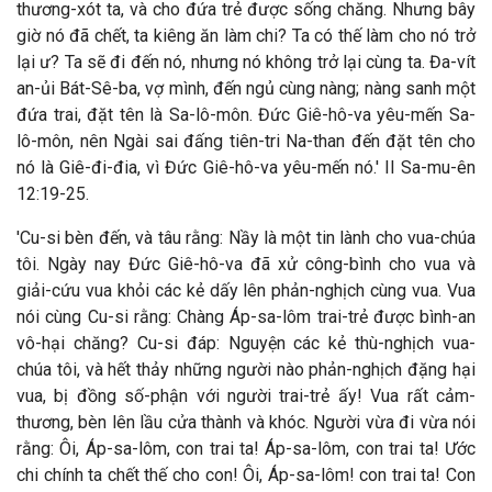
thương-xót ta, và cho đứa trẻ được sống chăng. Nhưng bây
giờ nó đã chết, ta kiêng ăn làm chi? Ta có thế làm cho nó trở
lại ư? Ta sẽ đi đến nó, nhưng nó không trở lại cùng ta. Đa-vít
an-ủi Bát-Sê-ba, vợ mình, đến ngủ cùng nàng; nàng sanh một
đứa trai, đặt tên là Sa-lô-môn. Đức Giê-hô-va yêu-mến Sa-
lô-môn, nên Ngài sai đấng tiên-tri Na-than đến đặt tên cho
nó là Giê-đi-đia, vì Đức Giê-hô-va yêu-mến nó.' II Sa-mu-ên
12:19-25.
'Cu-si bèn đến, và tâu rằng: Nầy là một tin lành cho vua-chúa
tôi. Ngày nay Đức Giê-hô-va đã xử công-bình cho vua và
giải-cứu vua khỏi các kẻ dấy lên phản-nghịch cùng vua. Vua
nói cùng Cu-si rằng: Chàng Áp-sa-lôm trai-trẻ được bình-an
vô-hại chăng? Cu-si đáp: Nguyện các kẻ thù-nghịch vua-
chúa tôi, và hết thảy những người nào phản-nghịch đặng hại
vua, bị đồng số-phận với người trai-trẻ ấy! Vua rất cảm-
thương, bèn lên lầu cửa thành và khóc. Người vừa đi vừa nói
rằng: Ôi, Áp-sa-lôm, con trai ta! Áp-sa-lôm, con trai ta! Ước
chi chính ta chết thế cho con! Ôi, Áp-sa-lôm! con trai ta! Con