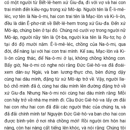
có một người từ Bết-lê-hem xứ Giu-đa, đi với vợ và hai con
trai mình đến kiều-ngụ trong xứ Mô-áp. Người tên là Ê-li-mê-
léc, vợ tên là Na-ô-mi, hai con trai tên là Mạc-lôn và Ki-li-ôn,
đều là dân Ê-phơ-rát về Bết-lê-hem trong xứ Giu-đa. Đến xứ
Mô-áp, chúng bèn ở tại đó. Chúng nó cưới vợ trong người nữ
Mô-áp, người nầy tên là Ọt-ba, người kia tên là Ru-tơ; họ ở
tại đó độ mười năm. Ê-li-mê-léc, chồng của Na-ô-mi, qua
đời, để nàng lại với hai con trai mình. Kế sau, Mạc-lôn và Ki-
li-ôn cũng thác, để Na-ô-mi ở lại, không chồng không con.
Bấy giờ, Na-ô-mi có nghe nói rằng Đức Giê-hô-va đã đoái-
xem dân-sự Ngài, và ban lương-thực cho, bèn đứng dậy
cùng hai dâu mình, đặng từ xứ Mô-áp trở về. Vậy, người lìa-
bỏ chỗ mình đã ở, cùng hai dâu mình lên đường đặng trở về
xứ Giu-đa. Nhưng Na-ô-mi nói cùng hai dâu mình rằng: Mỗi
con hãy trở về nhà mẹ mình đi. Cầu Đức Giê-hô-va lấy ơn đãi
hai con như hai con đã đãi các người thác của chúng ta, và
đã đãi chính mình ta! Nguyện Đức Giê-hô-va ban cho hai con
được bình-yên ở nơi nhà chồng mới! Rồi người ôm hôn hai
nàng, còn hai nàng cất tiếng lên khóc, và nói rằng: Chúng tôi