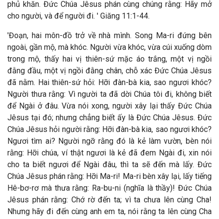
phủ khăn. Đức Chúa Jêsus phán cùng chúng rằng: Hãy mở
cho người, và để người đi. ' Giăng 11:1-44.
'Đoạn, hai môn-đồ trở về nhà mình. Song Ma-ri đứng bên
ngoài, gần mộ, mà khóc. Người vừa khóc, vừa cúi xuống dòm
trong mộ, thấy hai vị thiên-sứ mặc áo trắng, một vị ngồi
đằng đầu, một vị ngồi đằng chân, chỗ xác Đức Chúa Jêsus
đã nằm. Hai thiên-sứ hỏi: Hỡi đàn-bà kia, sao ngươi khóc?
Người thưa rằng: Vì người ta đã dời Chúa tôi đi, không biết
để Ngài ở đâu. Vừa nói xong, người xây lại thấy Đức Chúa
Jêsus tại đó; nhưng chẳng biết ấy là Đức Chúa Jêsus. Đức
Chúa Jêsus hỏi người rằng: Hỡi đàn-bà kia, sao ngươi khóc?
Ngươi tìm ai? Người ngỡ rằng đó là kẻ làm vườn, bèn nói
rằng: Hỡi chúa, ví thật ngươi là kẻ đã đem Ngài đi, xin nói
cho ta biết ngươi để Ngài đâu, thì ta sẽ đến mà lấy. Đức
Chúa Jêsus phán rằng: Hỡi Ma-ri! Ma-ri bèn xây lại, lấy tiếng
Hê-bơ-rơ mà thưa rằng: Ra-bu-ni (nghĩa là thầy)! Đức Chúa
Jêsus phán rằng: Chớ rờ đến ta; vì ta chưa lên cùng Cha!
Nhưng hãy đi đến cùng anh em ta, nói rằng ta lên cùng Cha