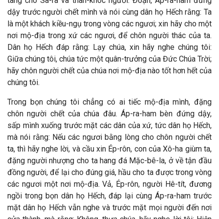
tang cho Sa-ra và than-khóc người. Đoạn, Áp-ra-ham đứng
dậy trước người chết mình và nói cùng dân họ Hếch rằng: Ta
là một khách kiều-ngụ trong vòng các ngươi; xin hãy cho một
nơi mộ-địa trong xứ các ngươi, để chôn người thác của ta.
Dân họ Hếch đáp rằng: Lạy chúa, xin hãy nghe chúng tôi:
Giữa chúng tôi, chúa tức một quân-trưởng của Đức Chúa Trời;
hãy chôn người chết của chúa nơi mộ-địa nào tốt hơn hết của
chúng tôi.
Trong bọn chúng tôi chẳng có ai tiếc mộ-địa mình, đặng
chôn người chết của chúa đâu. Áp-ra-ham bèn đứng dậy,
sấp mình xuống trước mặt các dân của xứ, tức dân họ Hếch,
mà nói rằng: Nếu các ngươi bằng lòng cho chôn người chết
ta, thì hãy nghe lời, và cầu xin Ép-rôn, con của Xô-ha giùm ta,
đặng người nhượng cho ta hang đá Mặc-bê-la, ở về tận đầu
đồng người, để lại cho đúng giá, hầu cho ta được trong vòng
các ngươi một nơi mộ-địa. Vả, Ép-rôn, người Hê-tít, đương
ngồi trong bọn dân họ Hếch, đáp lại cùng Áp-ra-ham trước
mặt dân họ Hếch vẫn nghe và trước mặt mọi người đến nơi