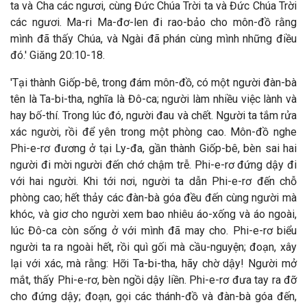
ta và Cha các ngươi, cùng Đức Chúa Trời ta và Đức Chúa Trời
các ngươi. Ma-ri Ma-đơ-len đi rao-bảo cho môn-đồ rằng
mình đã thấy Chúa, và Ngài đã phán cùng mình những điều
đó.' Giăng 20:10-18.
'Tại thành Giốp-bê, trong đám môn-đồ, có một người đàn-bà
tên là Ta-bi-tha, nghĩa là Đô-ca; người làm nhiều việc lành và
hay bố-thí. Trong lúc đó, người đau và chết. Người ta tắm rửa
xác người, rồi để yên trong một phòng cao. Môn-đồ nghe
Phi-e-rơ đương ở tại Ly-đa, gần thành Giốp-bê, bèn sai hai
người đi mời người đến chớ chậm trễ. Phi-e-rơ đứng dậy đi
với hai người. Khi tới nơi, người ta dẫn Phi-e-rơ đến chỗ
phòng cao; hết thảy các đàn-bà góa đều đến cùng người mà
khóc, và giơ cho người xem bao nhiêu áo-xống và áo ngoài,
lúc Đô-ca còn sống ở với mình đã may cho. Phi-e-rơ biểu
người ta ra ngoài hết, rồi quì gối mà cầu-nguyện; đoạn, xây
lại với xác, mà rằng: Hỡi Ta-bi-tha, hãy chờ dậy! Người mở
mắt, thấy Phi-e-rơ, bèn ngồi dậy liền. Phi-e-rơ đưa tay ra đỡ
cho đứng dậy; đoạn, gọi các thánh-đồ và đàn-bà góa đến,