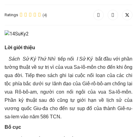
Ratings
(4)
Lời giới thiệu
Sách Sử Ký Thứ Nhì
tiếp nối
I Sử Ký
bắt đầu với phần
tường thuật về sự trị vì của vua Sa-lô-môn cho đến khi ông
qua đời. Tiếp theo sách ghi lại cuộc nổi loạn của các chi
tộc phía bắc dưới sự lãnh đạo của Giê-rô-bô-am chống lại
vua Rô-bô-am, người con nối ngôi của vua Sa-lô-môn.
Phần ký thuật sau đó cũng tự giới hạn về lịch sử của
vương quốc Giu-đa cho đến sự sụp đổ của thành Giê-ru-
sa-lem vào năm 586 TCN.
Bố cục