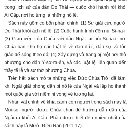
trong lịch sử của dân Do Thái — cuộc khởi hành rời khỏi
Ai Cập, nơi họ từng là những nô lệ.
Sách này gồm có bốn phần chính: (1) Sự giải cứu người
Do Thái khỏi ách nô lệ; (2) Cuộc hành trình đến núi Si-na-i;
(3) Giao ước của Chúa với dân Ngài tại núi Si-na-i, nơi
Chúa ban cho họ các luật lệ về đạo đức, dân sự và tôn
giáo để sống theo đó; (4) Xây dựng và trang bị một nơi thờ
phượng cho dân Y-sơ-ra-ên, và các luật lệ liên quan đến
thầy tế lễ và sự thờ phượng Chúa.
Trên hết, sách mô tả những việc Đức Chúa Trời đã làm,
khi Ngài giải phóng dân bị nô lệ của Ngài và lập họ thành
một quốc gia với niềm hi vọng về tương lai.
Nhân vật chính về khía cạnh con người trong sách này là
Môi-se, người được Chúa chọn để hướng dẫn dân của
Ngài ra khỏi Ai Cập. Phần được biết đến nhiều nhất của
sách này là Mười Điều Răn (20:1-17).