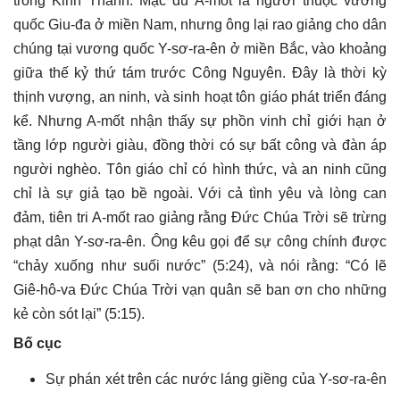
trong Kinh Thánh. Mặc dù A-mốt là người thuộc vương
quốc Giu-đa ở miền Nam, nhưng ông lại rao giảng cho dân
chúng tại vương quốc Y-sơ-ra-ên ở miền Bắc, vào khoảng
giữa thế kỷ thứ tám trước Công Nguyên. Đây là thời kỳ
thịnh vượng, an ninh, và sinh hoạt tôn giáo phát triển đáng
kể. Nhưng A-mốt nhận thấy sự phồn vinh chỉ giới hạn ở
tầng lớp người giàu, đồng thời có sự bất công và đàn áp
người nghèo. Tôn giáo chỉ có hình thức, và an ninh cũng
chỉ là sự giả tạo bề ngoài. Với cả tình yêu và lòng can
đảm, tiên tri A-mốt rao giảng rằng Đức Chúa Trời sẽ trừng
phạt dân Y-sơ-ra-ên. Ông kêu gọi để sự công chính được
“chảy xuống như suối nước” (5:24), và nói rằng: “Có lẽ
Giê-hô-va Đức Chúa Trời vạn quân sẽ ban ơn cho những
kẻ còn sót lại” (5:15).
Bố cục
Sự phán xét trên các nước láng giềng của Y-sơ-ra-ên