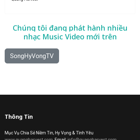
Chúng tôi đang phát hành nhiều
nhạc
Music Video mới trên
SongHyVongTV
Thông Tin
Mục Vụ Chia Sẻ Niềm Tin, Hy Vọng & Tình Yêu
www.quangharvest.com
Email:
info@quangharvest.com