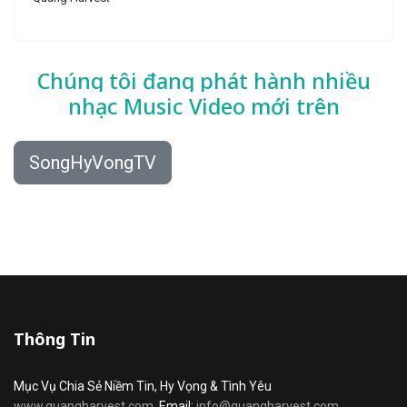
Chúng tôi đang phát hành nhiều
nhạc
Music Video mới trên
SongHyVongTV
Thông Tin
Mục Vụ Chia Sẻ Niềm Tin, Hy Vọng & Tình Yêu
www.quangharvest.com
Email:
info@quangharvest.com