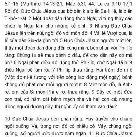
6:1-15 (Ma-thi-ơ 14:13-21; Mác 6:30-44; Lu-ca 9:10-17)1
Rồi đó, Đức Chúa Jêsus qua bờ bên kia biển Ga-li-lê, là biển
Ti-bê-ri-át. 2 Một đoàn dân đông theo Ngài, vì từng thấy các
phép lạ Ngài làm cho những kẻ bịnh. 3 Nhưng Đức Chúa
Jêsus lên trên núi, ngồi đó với môn đồ. 4 Vả, lễ Vượt qua, là
lễ của dân Giu-đa gần tới. 5 Đức Chúa Jêsus ngước mắt lên,
thấy một đoàn dân đông đến cùng mình, bèn phán với Phi-líp
rằng: Chúng ta sẽ mua bánh ở đâu, để cho dân nầy có mà
ăn? 6 Ngài phán điều đó đặng thử Phi-líp, chớ Ngài đã biết
điều Ngài sẽ làm rồi. 7 Phi-líp thưa rằng: Hai trăm đơ-ni-ê
(Một đơ-ni-ê tương với tiền công lao động một ngày) bánh
không đủ phát cho mỗi người một ít. 8 Một môn đồ, là Anh-
rê, em của Si-môn Phi-e-rơ, thưa rằng: 9 Đây có một đứa
con trai, có năm cái bánh mạch nha và hai con cá; nhưng
đông người dường nầy, thì ngần ấy có thấm vào đâu?
10 Đức Chúa Jêsus bèn phán rằng: Hãy truyền cho chúng
ngồi xuống. Vả, trong nơi đó có nhiều cỏ. Vậy, chúng ngồi
xuống, số người ước được năm ngàn. 11 Đức Chúa Jêsus