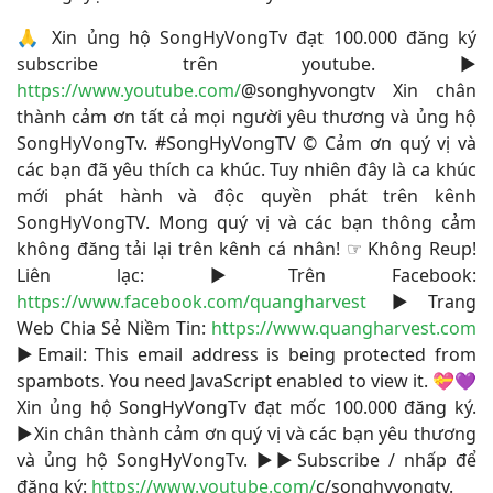
🙏 Xin ủng hộ SongHyVongTv đạt 100.000 đăng ký
subscribe trên youtube. ▶
https://www.youtube.com/
@songhyvongtv​ Xin chân
thành cảm ơn tất cả mọi người yêu thương và ủng hộ
SongHyVongTv. #SongHyVongTV​ © Cảm ơn quý vị và
các bạn đã yêu thích ca khúc. Tuy nhiên đây là ca khúc
mới phát hành và độc quyền phát trên kênh
SongHyVongTV. Mong quý vị và các bạn thông cảm
không đăng tải lại trên kênh cá nhân! ☞ Không Reup!
Liên lạc: ▶Trên Facebook:
https://www.facebook.com/quangharvest
▶Trang
Web Chia Sẻ Niềm Tin:
https://www.quangharvest.com
▶Email:
This email address is being protected from
spambots. You need JavaScript enabled to view it.
💝💜
Xin ủng hộ SongHyVongTv đạt mốc 100.000 đăng ký.
▶Xin chân thành cảm ơn quý vị và các bạn yêu thương
và ủng hộ SongHyVongTv. ▶▶Subscribe / nhấp để
đăng ký:
https://www.youtube.com/
c/songhyvongtv
.