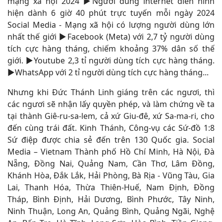
mạng xã hội 2024 ▶Người dùng internet điển hình
hiện dành 6 giờ 40 phút trực tuyến mỗi ngày 2024
Social Media - Mạng xã hội có lượng người dùng lớn
nhất thế giới ▶Facebook (Meta) với 2,7 tỷ người dùng
tích cực hàng tháng, chiếm khoảng 37% dân số thế
giới. ▶Youtube 2,3 tỉ người dùng tích cực hàng tháng.
▶WhatsApp với 2 tỉ người dùng tích cực hàng tháng...
Nhưng khi Đức Thánh Linh giáng trên các ngươi, thì
các ngươi sẽ nhận lấy quyền phép, và làm chứng về ta
tại thành Giê-ru-sa-lem, cả xứ Giu-đê, xứ Sa-ma-ri, cho
đến cùng trái đất. Kinh Thánh, Công-vụ các Sứ-đồ 1:8
Sứ điệp được chia sẻ đến trên 130 Quốc gia. Social
Media – Vietnam Thành phố Hồ Chí Minh, Hà Nội, Đà
Nẵng, Đồng Nai, Quảng Nam, Cần Thơ, Lâm Đồng,
Khánh Hòa, Đắk Lắk, Hải Phòng, Bà Rịa - Vũng Tàu, Gia
Lai, Thanh Hóa, Thừa Thiên-Huế, Nam Định, Đồng
Tháp, Bình Định, Hải Dương, Bình Phước, Tây Ninh,
Ninh Thuận, Long An, Quảng Bình, Quảng Ngãi, Nghệ