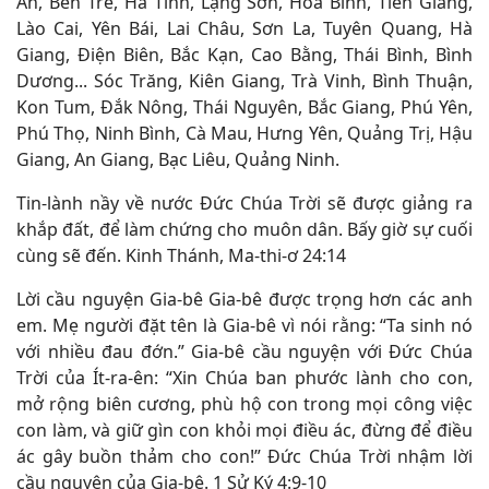
An, Bến Tre, Hà Tĩnh, Lạng Sơn, Hòa Bình, Tiền Giang,
Lào Cai, Yên Bái, Lai Châu, Sơn La, Tuyên Quang, Hà
Giang, Điện Biên, Bắc Kạn, Cao Bằng, Thái Bình, Bình
Dương... Sóc Trăng, Kiên Giang, Trà Vinh, Bình Thuận,
Kon Tum, Đắk Nông, Thái Nguyên, Bắc Giang, Phú Yên,
Phú Thọ, Ninh Bình, Cà Mau, Hưng Yên, Quảng Trị, Hậu
Giang, An Giang, Bạc Liêu, Quảng Ninh.
Tin-lành nầy về nước Đức Chúa Trời sẽ được giảng ra
khắp đất, để làm chứng cho muôn dân. Bấy giờ sự cuối
cùng sẽ đến. Kinh Thánh, Ma-thi-ơ 24:14
Lời cầu nguyện Gia-bê Gia-bê được trọng hơn các anh
em. Mẹ người đặt tên là Gia-bê vì nói rằng: “Ta sinh nó
với nhiều đau đớn.” Gia-bê cầu nguyện với Đức Chúa
Trời của Ít-ra-ên: “Xin Chúa ban phước lành cho con,
mở rộng biên cương, phù hộ con trong mọi công việc
con làm, và giữ gìn con khỏi mọi điều ác, đừng để điều
ác gây buồn thảm cho con!” Đức Chúa Trời nhậm lời
cầu nguyện của Gia-bê. 1 Sử Ký 4:9-10