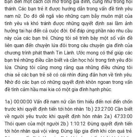
bạn đến một cách cởi mở trong gia đình, cũng như trong hội
thánh. Các bạn trẻ ít được hướng dẫn trong vấn đề tình yêu
nam nữ. Do đó dễ ngã vào những cạm bẫy muôn mặt của
tình yêu và khó tránh được những quyết định sai lầm ảnh
hưởng tai hại đến cả cuộc đời. Để đáp ứng phần nào nhu cầu
này của các bạn trẻ. Chúng tôi sẽ trình bày một số vấn đề
liên quan đến chuyện lứa đôi trong câu chuyện gia đình của
chương trình phát thanh Tin Lành. Ước mong có thể giúp các
bạn trẻ những điều cần biết và cần học hỏi trong tình yêu đôi
lứa. Chúng tôi cũng mong rằng qua những điều chúng tôi
chia sẻ các bạn trẻ sẽ có cái nhìn đúng đắn hơn về tình yêu.
Nhờ đó các bạn có những quyết định khôn ngoan trong vấn
đề tình cảm hầu mai kia có một gia đình hạnh phúc.
1a.) 00:00:00 Vấn đề nam nữ cần tìm hiểu đến nơi đến chốn
trước khi quyết định tiến tới hôn nhân 1b.) 23:27:00 Cần biết
về người yêu trước khi quyết định hôn nhân 2a.) 47:33:00
Thói quen của một người 2b.) 1:10:12 Đừng quyết định tiến
tới hôn nhân quá vội vàng. Đừng lập gia đình khi còn quá trẻ.