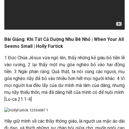
Bài Giảng: Khi Tất Cả Dường Như Bé Nhỏ | When Your All
Seems Small | Holly Furtick
1 Đức Chúa Jêsus vừa ngó lên, thấy những kẻ giàu bỏ tiền lễ
vào rương, 2 lại thấy một mụ góa nghèo bỏ vào hai đồng
tiền. 3 Ngài phán rằng: Quả thật, ta nói cùng các ngươi, mụ
góa nghèo nầy đã bỏ vào nhiều hơn hết mọi người khác. 4 Vì
mọi người kia đều lấy của dư mình mà làm của dâng; nhưng
mụ nầy thiếu thốn, mà đã dâng hết của mình có để nuôi mình.
[Lu-ca 21:1-4]
Hãy giữ mình về các thầy thông giáo, là người ưa mặc áo dài
đi dạo, và thích những sự chào hỏi giữa chợ, muốn ngôi cao