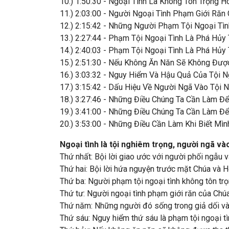
10.) 1:50:30 - Ngoại Tình Là Không Tôn Trọng 
11.) 2:03:00 - Người Ngoại Tình Phạm Giới Răn
12.) 2:15:42 - Những Người Phạm Tội Ngoại Tìn
13.) 2:27:44 - Phạm Tội Ngoại Tình Là Phá Hủy
14.) 2:40:03 - Phạm Tội Ngoại Tình Là Phá Hủy
15.) 2:51:30 - Nếu Không Ăn Năn Sẽ Không Đư
16.) 3:03:32 - Nguy Hiểm Và Hậu Quả Của Tội N
17.) 3:15:42 - Dấu Hiệu Về Người Ngã Vào Tội N
18.) 3:27:46 - Những Điều Chúng Ta Cần Làm Đ
19.) 3:41:00 - Những Điều Chúng Ta Cần Làm Đ
20.) 3:53:00 - Những Điều Cần Làm Khi Biết Mì
Ngoại tình là tội nghiêm trọng, người ngã v
Thứ nhất: Bội lời giao ước với người phối ngẫu v
Thứ hai: Bội lời hứa nguyện trước mặt Chúa và H
Thứ ba: Người phạm tội ngoại tình không tôn trọn
Thứ tư: Người ngoại tình phạm giới răn của Chú
Thứ năm: Những người đó sống trong giả dối và
Thứ sáu: Nguy hiểm thứ sáu là phạm tội ngoại tì