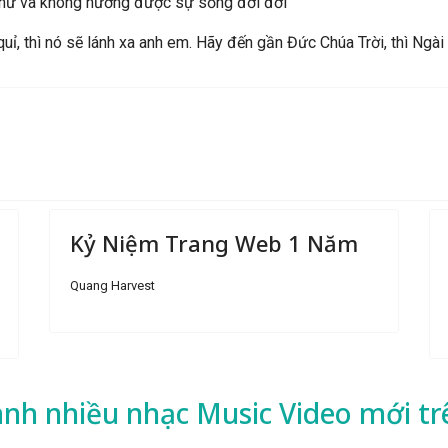
thứ và không hưởng được sự sống đời đời
ỉ, thì nó sẽ lánh xa anh em. Hãy đến gần Đức Chúa Trời, thì Ngài
Kỷ Niệm Trang Web 1 Năm
Quang Harvest
ành nhiều
nhạc
Music Video mới tr