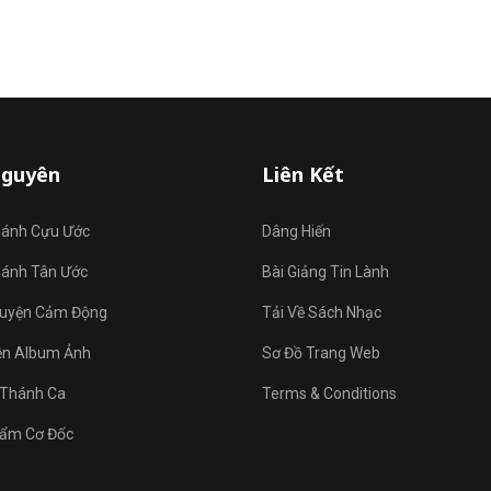
Nguyên
Liên Kết
hánh Cựu Ước
Dâng Hiến
hánh Tân Ước
Bài Giảng Tin Lành
uyện Cảm Động
Tải Về Sách Nhạc
ện Album Ảnh
Sơ Đồ Trang Web
Thánh Ca
Terms & Conditions
ẩm Cơ Đốc