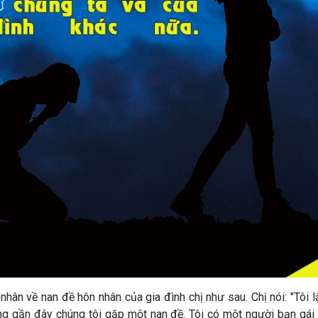
 nhân về nan đề hôn nhân của gia đình chị như sau. Chị nói: "Tôi
ng gần đây chúng tôi gặp một nan đề. Tôi có một người bạn gái 