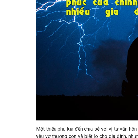
Một thiếu phụ kia đến chia sẻ với vị tư vấn hôn
yêu vợ thương con và biết lo cho gia đình, như