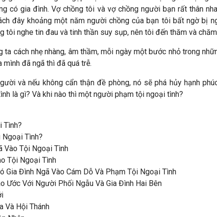
ng có gia đình. Vợ chồng tôi và vợ chồng người bạn rất thân nh
Cách đây khoảng một năm người chồng của bạn tôi bất ngờ bị ngã
tôi nghe tin đau và tinh thần suy sụp, nên tôi đến thăm và chăm
ng ta cách nhẹ nhàng, âm thầm, mỗi ngày một bước nhỏ trong nhữ
 mình đã ngã thì đã quá trễ.
người và nếu không cẩn thận đề phòng, nó sẽ phá hủy hạnh phúc
ình là gì? Và khi nào thì một người phạm tội ngoại tình?
i Tình?
 Ngoại Tình?
ã Vào Tội Ngoại Tình
o Tội Ngoại Tình
Có Gia Đình Ngã Vào Cám Dỗ Và Phạm Tội Ngoại Tình
iao Ước Với Người Phối Ngẫu Và Gia Đình Hai Bên
i
úa Và Hội Thánh