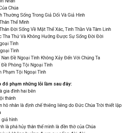
Hôn Nhân
 Của Chúa
h Thường Sống Trong Giả Dối Và Giả Hình
 Thân Thể Mình
 Thân Đời Sống Về Mặt Thể Xác, Tinh Thần Và Tâm Linh
ợc Tha Thứ Và Không Hưởng Được Sự Sống Đời Đời
goại Tình
goại Tình
ể Nan Đề Ngoại Tình Không Xảy Đến Với Chúng Ta
ể Đề Phòng Tội Ngoại Tình
nh Phạm Tội Ngoại Tình
ào đó phạm những lỗi lầm sau đây:
à gia đình hai bên
ội thánh
 hô nhân là định chế thiêng liêng do Đức Chúa Trời thiết lập
a
 giả hình
nh là phá hủy thân thể mình là đền thờ của Chúa