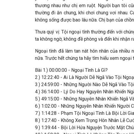
thương nhau như chị em ruột. Người bạn tôi cũ
thường đi ăn chung, khi chơi chung vơi nhau. 
không sống được bao lâu nữa. Chị bạn của chồng 
Thưa quý vị: Tội ngoại tình thường đến với chú
ta không ngờ, không đề phòng và đến khi nhận ra
Ngoại tình đã làm tan nát hôn nhân của nhiều 
nữa.
Trước hết chúng ta hãy tìm hiểu xem ngoại t
Bài 1.) 00:00:00 - Ngoại Tình Là Gì?
2.) 12:22:40 - Ai Là Người Dễ Ngã Vào Tội Ngoạ
3.) 24:59:00 - Những Người Nào Dễ Ngã Vào Tội
4.) 36:14:00 - Lý Do Hay Nguyên Nhân Khiến Ng
5.) 49:15:00 - Những Nguyên Nhân Khiến Ngã Và
6.) 1:02:00 - Những Nguyên Nhân Khiến Người 
7.) 1:14:28 - Phạm Tội Ngoại Tình Là Bội Lời G
8.) 1:27:40 - Không Xem Trọng Hôn Nhân Lễ Cướ
9.) 1:39:44 - Bội Lời Hứa Nguyện Trước Mặt Ch