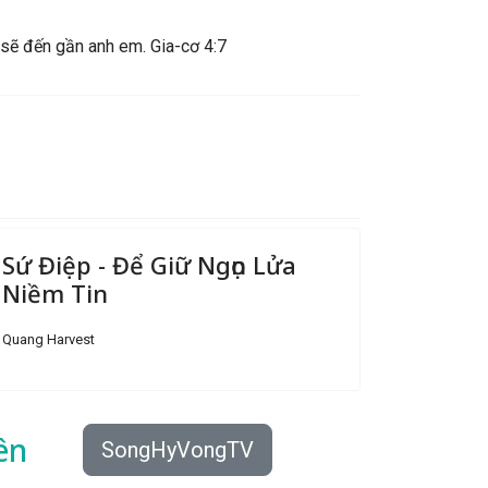
 sẽ đến gần anh em. Gia-cơ 4:7
Sứ Điệp - Để Giữ Ngọn Lửa
Niềm Tin
Quang Harvest
ên
SongHyVongTV