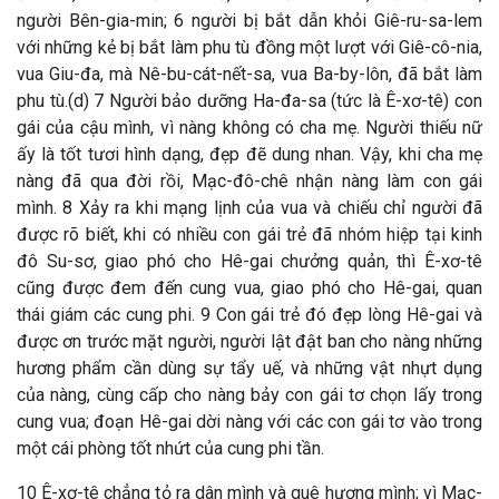
người Bên-gia-min; 6 người bị bắt dẫn khỏi Giê-ru-sa-lem
với những kẻ bị bắt làm phu tù đồng một lượt với Giê-cô-nia,
vua Giu-đa, mà Nê-bu-cát-nết-sa, vua Ba-by-lôn, đã bắt làm
phu tù.(d) 7 Người bảo dưỡng Ha-đa-sa (tức là Ê-xơ-tê) con
gái của cậu mình, vì nàng không có cha mẹ. Người thiếu nữ
ấy là tốt tươi hình dạng, đẹp đẽ dung nhan. Vậy, khi cha mẹ
nàng đã qua đời rồi, Mạc-đô-chê nhận nàng làm con gái
mình. 8 Xảy ra khi mạng lịnh của vua và chiếu chỉ người đã
được rõ biết, khi có nhiều con gái trẻ đã nhóm hiệp tại kinh
đô Su-sơ, giao phó cho Hê-gai chưởng quản, thì Ê-xơ-tê
cũng được đem đến cung vua, giao phó cho Hê-gai, quan
thái giám các cung phi. 9 Con gái trẻ đó đẹp lòng Hê-gai và
được ơn trước mặt người, người lật đật ban cho nàng những
hương phẩm cần dùng sự tẩy uế, và những vật nhựt dụng
của nàng, cùng cấp cho nàng bảy con gái tơ chọn lấy trong
cung vua; đoạn Hê-gai dời nàng với các con gái tơ vào trong
một cái phòng tốt nhứt của cung phi tần.
10 Ê-xơ-tê chẳng tỏ ra dân mình và quê hương mình; vì Mạc-