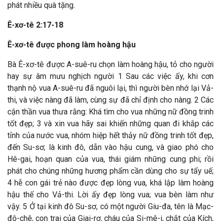
phát nhiều quà tặng.
Ê-xơ-tê 2:17-18
Ê-xơ-tê được phong làm hoàng hậu
Bà Ê-xơ-tê được A-suê-ru chọn làm hoàng hậu, tỏ cho người
hay sự âm mưu nghịch người 1 Sau các việc ấy, khi cơn
thạnh nộ vua A-suê-ru đã nguôi lại, thì người bèn nhớ lại Vả-
thi, và việc nàng đã làm, cùng sự đã chỉ định cho nàng. 2 Các
cận thần vua thưa rằng: Khá tìm cho vua những nữ đồng trinh
tốt đẹp; 3 và xin vua hãy sai khiến những quan đi khắp các
tỉnh của nước vua, nhóm hiệp hết thảy nữ đồng trinh tốt đẹp,
đến Su-sơ; là kinh đô, dẫn vào hậu cung, và giao phó cho
Hê-gai, hoạn quan của vua, thái giám những cung phi; rồi
phát cho chúng những hương phẩm cần dùng cho sự tẩy uế;
4 hễ con gái trẻ nào được đẹp lòng vua, khá lập làm hoàng
hậu thế cho Vả-thi. Lời ấy đẹp lòng vua; vua bèn làm như
vậy. 5 Ở tại kinh đô Su-sơ, có một người Giu-đa, tên là Mạc-
đô-chê, con trai của Giai-rơ, cháu của Si-mê-i, chắt của Kích,