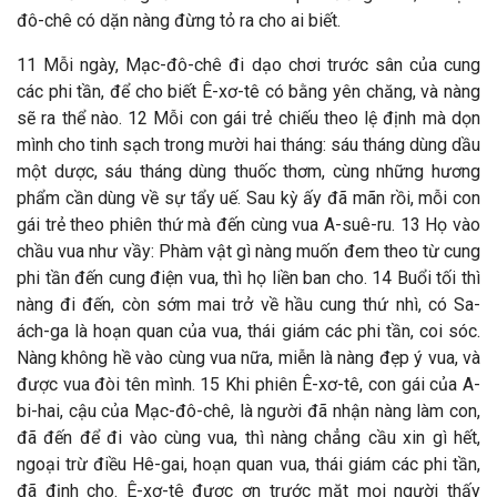
đô-chê có dặn nàng đừng tỏ ra cho ai biết.
11 Mỗi ngày, Mạc-đô-chê đi dạo chơi trước sân của cung
các phi tần, để cho biết Ê-xơ-tê có bằng yên chăng, và nàng
sẽ ra thể nào. 12 Mỗi con gái trẻ chiếu theo lệ định mà dọn
mình cho tinh sạch trong mười hai tháng: sáu tháng dùng dầu
một dược, sáu tháng dùng thuốc thơm, cùng những hương
phẩm cần dùng về sự tẩy uế. Sau kỳ ấy đã mãn rồi, mỗi con
gái trẻ theo phiên thứ mà đến cùng vua A-suê-ru. 13 Họ vào
chầu vua như vầy: Phàm vật gì nàng muốn đem theo từ cung
phi tần đến cung điện vua, thì họ liền ban cho. 14 Buổi tối thì
nàng đi đến, còn sớm mai trở về hầu cung thứ nhì, có Sa-
ách-ga là hoạn quan của vua, thái giám các phi tần, coi sóc.
Nàng không hề vào cùng vua nữa, miễn là nàng đẹp ý vua, và
được vua đòi tên mình. 15 Khi phiên Ê-xơ-tê, con gái của A-
bi-hai, cậu của Mạc-đô-chê, là người đã nhận nàng làm con,
đã đến để đi vào cùng vua, thì nàng chẳng cầu xin gì hết,
ngoại trừ điều Hê-gai, hoạn quan vua, thái giám các phi tần,
đã định cho. Ê-xơ-tê được ơn trước mặt mọi người thấy