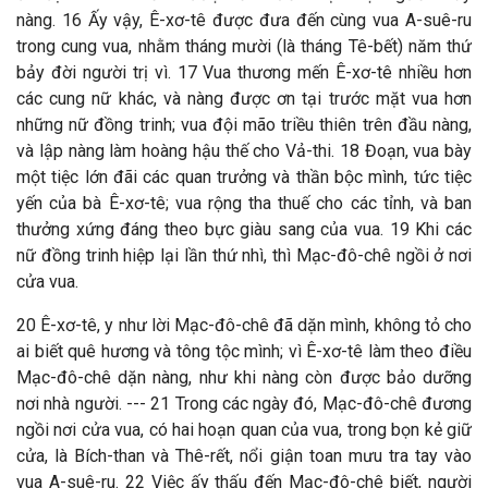
nàng. 16 Ấy vậy, Ê-xơ-tê được đưa đến cùng vua A-suê-ru
trong cung vua, nhằm tháng mười (là tháng Tê-bết) năm thứ
bảy đời người trị vì. 17 Vua thương mến Ê-xơ-tê nhiều hơn
các cung nữ khác, và nàng được ơn tại trước mặt vua hơn
những nữ đồng trinh; vua đội mão triều thiên trên đầu nàng,
và lập nàng làm hoàng hậu thế cho Vả-thi. 18 Đoạn, vua bày
một tiệc lớn đãi các quan trưởng và thần bộc mình, tức tiệc
yến của bà Ê-xơ-tê; vua rộng tha thuế cho các tỉnh, và ban
thưởng xứng đáng theo bực giàu sang của vua. 19 Khi các
nữ đồng trinh hiệp lại lần thứ nhì, thì Mạc-đô-chê ngồi ở nơi
cửa vua.
20 Ê-xơ-tê, y như lời Mạc-đô-chê đã dặn mình, không tỏ cho
ai biết quê hương và tông tộc mình; vì Ê-xơ-tê làm theo điều
Mạc-đô-chê dặn nàng, như khi nàng còn được bảo dưỡng
nơi nhà người. --- 21 Trong các ngày đó, Mạc-đô-chê đương
ngồi nơi cửa vua, có hai hoạn quan của vua, trong bọn kẻ giữ
cửa, là Bích-than và Thê-rết, nổi giận toan mưu tra tay vào
vua A-suê-ru. 22 Việc ấy thấu đến Mạc-đô-chê biết, người