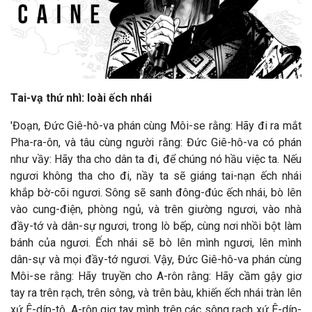
Tai-vạ thứ nhì: loài ếch nhái
'Đoạn, Đức Giê-hô-va phán cùng Môi-se rằng: Hãy đi ra mắt
Pha-ra-ôn, và tâu cùng người rằng: Đức Giê-hô-va có phán
như vầy: Hãy tha cho dân ta đi, để chúng nó hầu việc ta. Nếu
ngươi không tha cho đi, nầy ta sẽ giáng tai-nạn ếch nhái
khắp bờ-cõi ngươi. Sông sẽ sanh đông-đúc ếch nhái, bò lên
vào cung-điện, phòng ngủ, và trên giường ngươi, vào nhà
đầy-tớ và dân-sự ngươi, trong lò bếp, cùng nơi nhồi bột làm
bánh của ngươi. Ếch nhái sẽ bò lên mình ngươi, lên mình
dân-sự và mọi đầy-tớ ngươi. Vậy, Đức Giê-hô-va phán cùng
Môi-se rằng: Hãy truyền cho A-rôn rằng: Hãy cầm gậy giơ
tay ra trên rạch, trên sông, và trên bàu, khiến ếch nhái tràn lên
xứ Ê-díp-tô. A-rôn giơ tay mình trên các sông rạch xứ Ê-díp-