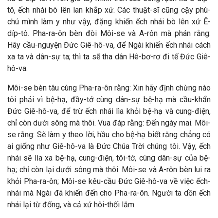
tô, ếch nhái bò lên lan khắp xứ. Các thuật-sĩ cũng cậy phù-
chú mình làm y như vậy, đặng khiến ếch nhái bò lên xứ Ê-
díp-tô. Pha-ra-ôn bèn đòi Môi-se và A-rôn mà phán rằng:
Hãy cầu-nguyện Đức Giê-hô-va, để Ngài khiến ếch nhái cách
xa ta và dân-sự ta; thì ta sẽ tha dân Hê-bơ-rơ đi tế Đức Giê-
hô-va.
Môi-se bèn tâu cùng Pha-ra-ôn rằng: Xin hãy định chừng nào
tôi phải vì bệ-hạ, đầy-tớ cùng dân-sự bệ-hạ mà cầu-khẩn
Đức Giê-hô-va, để trừ ếch nhái lìa khỏi bệ-hạ và cung-điện,
chỉ còn dưới sông mà thôi. Vua đáp rằng: Đến ngày mai. Môi-
se rằng: Sẽ làm y theo lời, hầu cho bệ-hạ biết rằng chẳng có
ai giống như Giê-hô-va là Đức Chúa Trời chúng tôi. Vậy, ếch
nhái sẽ lìa xa bệ-hạ, cung-điện, tôi-tớ, cùng dân-sự của bệ-
hạ; chỉ còn lại dưới sông mà thôi. Môi-se và A-rôn bèn lui ra
khỏi Pha-ra-ôn; Môi-se kêu-cầu Đức Giê-hô-va về việc ếch-
nhái mà Ngài đã khiến đến cho Pha-ra-ôn. Người ta dồn ếch
nhái lại từ đống, và cả xứ hôi-thối lắm.