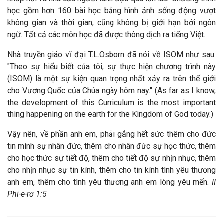
học gồm hơn 160 bài học bằng hình ảnh sống động vượt
không gian và thời gian, cũng không bị giới hạn bởi ngôn
ngữ. Tất cả các môn học đã được thông dịch ra tiếng Việt.
Nhà truyền giáo vĩ đại T.L.Osborn đã nói về ISOM như sau:
"Theo sự hiểu biết của tôi, sự thực hiện chương trình này
(ISOM) là một sự kiện quan trọng nhất xảy ra trên thế giới
cho Vương Quốc của Chúa ngày hôm nay." (As far as I know,
the development of this Curriculum is the most important
thing happening on the earth for the Kingdom of God today.)
Vậy nên, về phần anh em, phải gắng hết sức thêm cho đức
tin mình sự nhân đức, thêm cho nhân đức sự học thức, thêm
cho học thức sự tiết độ, thêm cho tiết độ sự nhịn nhục, thêm
cho nhịn nhục sự tin kính, thêm cho tin kính tình yêu thương
anh em, thêm cho tình yêu thương anh em lòng yêu mến.
II
Phi-e-rơ 1:5