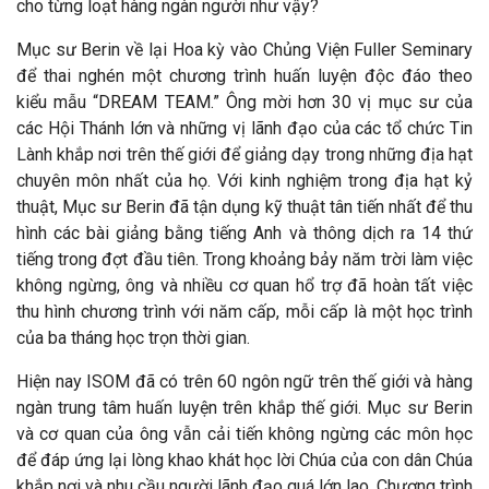
cho từng loạt hàng ngàn người như vậy?
Mục sư Berin về lại Hoa kỳ vào Chủng Viện Fuller Seminary
để thai nghén một chương trình huấn luyện độc đáo theo
kiểu mẫu “DREAM TEAM.” Ông mời hơn 30 vị mục sư của
các Hội Thánh lớn và những vị lãnh đạo của các tổ chức Tin
Lành khắp nơi trên thế giới để giảng dạy trong những địa hạt
chuyên môn nhất của họ. Với kinh nghiệm trong địa hạt kỷ
thuật, Mục sư Berin đã tận dụng kỹ thuật tân tiến nhất để thu
hình các bài giảng bằng tiếng Anh và thông dịch ra 14 thứ
tiếng trong đợt đầu tiên. Trong khoảng bảy năm trời làm việc
không ngừng, ông và nhiều cơ quan hổ trợ đã hoàn tất việc
thu hình chương trình với năm cấp, mỗi cấp là một học trình
của ba tháng học trọn thời gian.
Hiện nay ISOM đã có trên 60 ngôn ngữ trên thế giới và hàng
ngàn trung tâm huấn luyện trên khắp thế giới. Mục sư Berin
và cơ quan của ông vẫn cải tiến không ngừng các môn học
để đáp ứng lại lòng khao khát học lời Chúa của con dân Chúa
khắp nơi và nhu cầu người lãnh đạo quá lớn lao. Chương trình