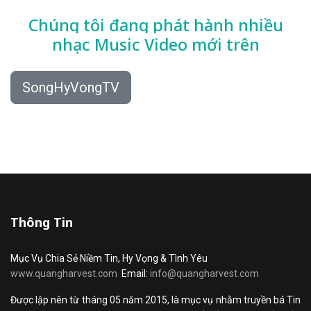
Chúng tôi đang phát hành nhiều
nhạc
Music Video mới trên
SongHyVongTV
Thông Tin
Mục Vụ Chia Sẻ Niềm Tin, Hy Vọng & Tình Yêu
www.quangharvest.com
Email:
info@quangharvest.com
Được lập nên từ tháng 05 năm 2015, là mục vụ nhằm truyền bá Tin