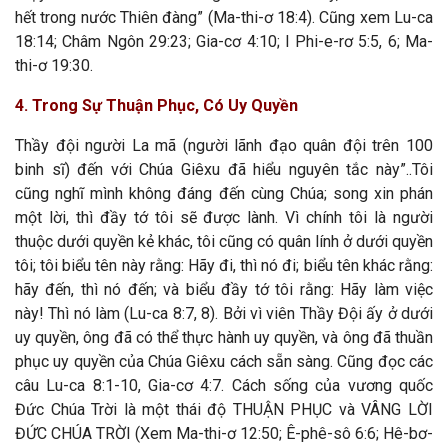
hết trong nước Thiên đàng” (Ma-thi-ơ 18:4). Cũng xem Lu-ca
18:14; Châm Ngôn 29:23; Gia-cơ 4:10; I Phi-e-rơ 5:5, 6; Ma-
thi-ơ 19:30.
4. Trong Sự Thuận Phục, Có Uy Quyền
Thầy đội người La mã (người lãnh đạo quân đội trên 100
binh sĩ) đến với Chúa Giêxu đã hiểu nguyên tắc này”..Tôi
cũng nghĩ mình không đáng đến cùng Chúa; song xin phán
một lời, thì đầy tớ tôi sẽ được lành. Vì chính tôi là người
thuộc dưới quyền kẻ khác, tôi cũng có quân lính ở dưới quyền
tôi; tôi biểu tên này rằng: Hãy đi, thì nó đi; biểu tên khác rằng:
hãy đến, thì nó đến; và biểu đầy tớ tôi rằng: Hãy làm việc
này! Thì nó làm (Lu-ca 8:7, 8). Bởi vì viên Thầy Đội ấy ở dưới
uy quyền, ông đã có thể thực hành uy quyền, và ông đã thuần
phục uy quyền của Chúa Giêxu cách sẵn sàng. Cũng đọc các
câu Lu-ca 8:1-10, Gia-cơ 4:7. Cách sống của vương quốc
Đức Chúa Trời là một thái độ THUẬN PHỤC và VÂNG LỜI
ĐỨC CHÚA TRỜI (Xem Ma-thi-ơ 12:50; Ê-phê-sô 6:6; Hê-bơ-