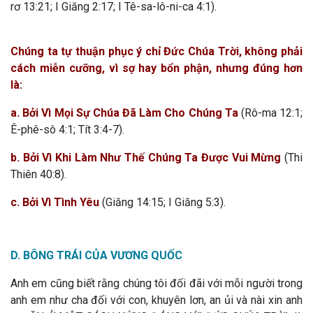
rơ 13:21; I Giăng 2:17; I Tê-sa-lô-ni-ca 4:1).
Chúng ta tự thuận phục ý chỉ Đức Chúa Trời, không phải
cách miễn cưỡng, vì sợ hay bổn phận, nhưng đúng hơn
là:
a
. Bởi Vì Mọi Sự Chúa Đã Làm Cho Chúng Ta
(Rô-ma 12:1;
Ê-phê-sô 4:1; Tít 3:4-7).
b. Bởi Vì Khi Làm Như Thế Chúng Ta Được Vui Mừng
(Thi
Thiên 40:8).
c. Bởi Vì Tình Yêu
(Giăng 14:15; I Giăng 5:3).
D. BÔNG TRÁI CỦA VƯƠNG QUỐC
Anh em cũng biết rằng chúng tôi đối đãi với mỗi người trong
anh em như cha đối với con, khuyên lơn, an ủi và nài xin anh