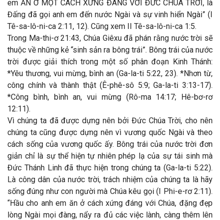
em ĂN Ở MỘT CÁCH XỨNG ĐÁNG VỚI ĐỨC CHÚA TRỜI, là
Đấng đã gọi anh em đến nước Ngài và sự vinh hiển Ngài” (I
Tê-sa-lô-ni-ca 2:11, 12). Cũng xem II Tê-sa-lô-ni-ca 1:5.
Trong Ma-thi-ơ 21:43, Chúa Giêxu đã phán rằng nước trời sẽ
thuộc về những kẻ “sinh sản ra bông trái”. Bông trái của nước
trời được giải thích trong một số phân đoạn Kinh Thánh:
*Yêu thương, vui mừng, bình an (Ga-la-ti 5:22, 23). *Nhơn từ,
công chính và thành thật (Ê-phê-sô 5:9; Ga-la-ti 3:13-17).
*Công bình, bình an, vui mừng (Rô-ma 14:17; Hê-bơ-rơ
12:11).
Vì chúng ta đã được dựng nên bởi Đức Chúa Trời, cho nên
chúng ta cũng được dựng nên vì vương quốc Ngài và theo
cách sống của vương quốc ấy. Bông trái của nước trời đơn
giản chỉ là sự thể hiện tự nhiên phép lạ của sự tái sinh mà
Đức Thánh Linh đã thực hiện trong chúng ta (Ga-la-ti 5:22).
Là công dân của nước trời, trách nhiệm của chúng ta là hãy
sống đúng như con người mà Chúa kêu gọi (I Phi-e-rơ 2:11).
“Hầu cho anh em ăn ở cách xứng đáng với Chúa, đặng đẹp
lòng Ngài mọi đàng, nẩy ra đủ các việc lành, càng thêm lên