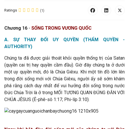
Ratings
(1)
C
hương 16
-
SỐNG TRONG VƯƠNG QUỐC
A. SỰ THAY ĐỔI UY QUYỀN (THẨM QUYỀN -
AUTHORITY)
Chúng ta đã được giải thoát khỏi quyền thống trị của Satan
(quyền cai trị hay quyền cầm đầu). Giờ đây chúng ta ở dưới
một uy quyền mới, đó là Chúa Giêxu. Khi một tín đồ lớn lên
trong đời sống mới với Chúa Giêxu, người ấy sẽ sớm khám
phá rằng cách duy nhất để vui hưởng đời sống trong nước
Đức Chúa Trời là ở trong MỐI TƯƠNG QUAN ĐÚNG ĐẮN VỚI
CHÚA JÊSUS (Ê-phê-sô 1:17; Phi-líp 3:10).