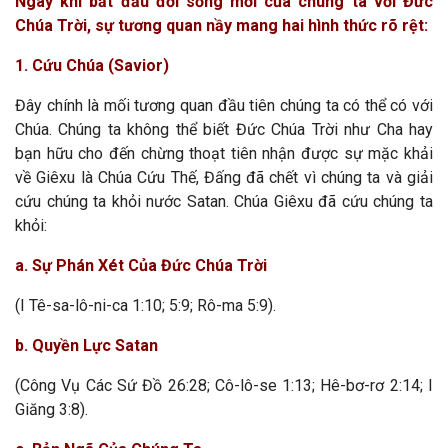
Ngay khi bắt đầu đời sống mới của chúng ta với Đức
Chúa Trời, sự tương quan nầy mang hai hình thức rõ rệt:
1. Cứu Chúa (Savior)
Đây chính là mối tương quan đầu tiên chúng ta có thể có với
Chúa. Chúng ta không thể biết Đức Chúa Trời như Cha hay
bạn hữu cho đến chừng thoạt tiên nhận được sự mặc khải
về Giêxu là Chúa Cứu Thế, Đấng đã chết vì chúng ta và giải
cứu chúng ta khỏi nước Satan. Chúa Giêxu đã cứu chúng ta
khỏi:
a. Sự Phán X
ét Của Đức Chúa Trời
(I Tê-sa-lô-ni-ca 1:10; 5:9; Rô-ma 5:9).
b. Quyền Lực Satan
(Công Vụ Các Sứ Đồ 26:28; Cô-lô-se 1:13; Hê-bơ-rơ 2:14; I
Giăng 3:8).