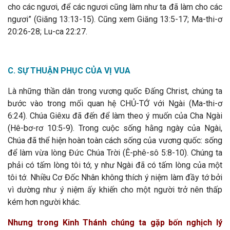
cho các ngươi, để các ngươi cũng làm như ta đã làm cho các
ngươi” (Giăng 13:13-15). Cũng xem Giăng 13:5-17; Ma-thi-ơ
20:26-28; Lu-ca 22:27.
C. SỰ THUẬN PHỤC CỦA VỊ VUA
Là những thần dân trong vương quốc Đấng Christ, chúng ta
bước vào trong mối quan hệ CHỦ-TỚ với Ngài (Ma-thi-ơ
6:24). Chúa Giêxu đã đến để làm theo ý muốn của Cha Ngài
(Hê-bơ-rơ 10:5-9). Trong cuộc sống hằng ngày của Ngài,
Chúa đã thể hiện hoàn toàn cách sống của vương quốc: sống
để làm vừa lòng Đức Chúa Trời (Ê-phê-sô 5:8-10). Chúng ta
phải có tấm lòng tôi tớ, y như Ngài đã có tấm lòng của một
tôi tớ. Nhiều Cơ Đốc Nhân không thích ý niệm làm đầy tớ bởi
vì dường như ý niệm ấy khiến cho một người trở nên thấp
kém hơn người khác.
Nhưng trong Kinh Thánh chúng ta gặp bốn nghịch lý