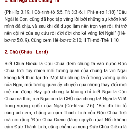
c. Bản Ngã Của Chúng Ta
(Phi-líp 3:19; I Cô-rinh-tô 5:5; Tít 3:3-6; I Phi-e-rơ 1:18) "Dầu
Ngài là Con, cũng đã học tập vâng lời bởi những sự khốn khổ
mình đã chịu, và sau khi đã được làm nên trọn vẹn rồi, thì trở
nên cội rễ của sự cứu rỗi đời đời cho kẻ vâng lời Ngài” (Hê-
bơ-rơ 5:8, 9). Cũng xem Hê-bơ-rơ 2:10; II Ti-mô-Thê 1:10.
2. Chủ (Chúa - Lord)
Biết Chúa Giêxu là Cứu Chúa đem chúng ta vào nước Đức
Chúa Trời, tuy nhiên mối tương quan của chúng ta với Ngài
không kết thúc tại đó. Một khi chúng ta ở trong vương quốc
của Ngài, mối tương quan ấy chuyển qua những thay đổi mới
mẻ xúc động. Bây giờ chúng ta không chỉ biết Ngài là Cứu
Chúa mà thôi, mà Ngài còn là CHỦ của chúng ta! Ngài là VUA
trong vương quốc của Ngài (Cô-lô-se 2:6). "Bởi đó tôi tỏ
cùng anh em, chẳng ai cảm Thánh Linh của Đức Chúa Trời
mà nói rằng “Đức Chúa Giêxu đáng nguyền rủa! Nếu không
cảm Đức Thánh Linh, cũng chẳng ai xưng Đức Chúa Giêxu là