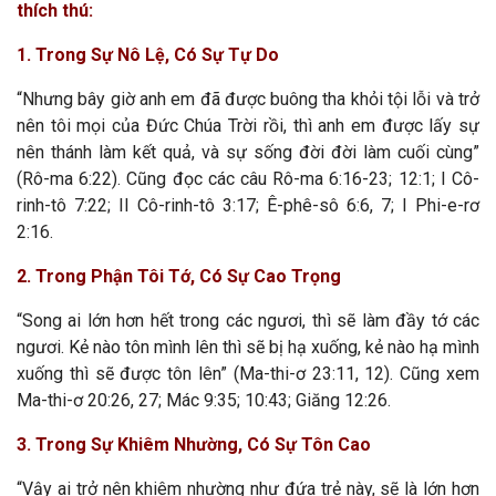
thích thú:
1. Trong Sự Nô Lệ, Có Sự Tự Do
“Nhưng bây giờ anh em đã được buông tha khỏi tội lỗi và trở
nên tôi mọi của Đức Chúa Trời rồi, thì anh em được lấy sự
nên thánh làm kết quả, và sự sống đời đời làm cuối cùng”
(Rô-ma 6:22). Cũng đọc các câu Rô-ma 6:16-23; 12:1; I Cô-
rinh-tô 7:22; II Cô-rinh-tô 3:17; Ê-phê-sô 6:6, 7; I Phi-e-rơ
2:16.
2. Trong Phận Tôi Tớ, Có Sự Cao Trọng
“Song ai lớn hơn hết trong các ngươi, thì sẽ làm đầy tớ các
ngươi. Kẻ nào tôn mình lên thì sẽ bị hạ xuống, kẻ nào hạ mình
xuống thì sẽ được tôn lên” (Ma-thi-ơ 23:11, 12). Cũng xem
Ma-thi-ơ 20:26, 27; Mác 9:35; 10:43; Giăng 12:26.
3. Trong Sự Khiêm Nhường, Có Sự Tôn Cao
“Vậy ai trở nên khiêm nhường như đứa trẻ này, sẽ là lớn hơn