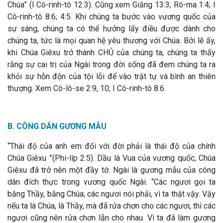
Chúa” (I Cô-rinh-tô 12:3). Cũng xem Giăng 13:3; Rô-ma 1:4; I
Cô-rinh-tô 8:6; 4:5. Khi chúng ta bước vào vương quốc của
sự sáng, chúng ta có thể hưởng lấy điều được dành cho
chúng ta, tức là mọi quan hệ yêu thương với Chúa. Bởi lẽ ấy,
khi Chúa Giêxu trở thành CHỦ của chúng ta, chúng ta thấy
rằng sự cai trị của Ngài trong đời sống đã đem chúng ta ra
khỏi sự hỗn độn của tội lỗi để vào trật tự và bình an thiên
thượng. Xem Cô-lô-se 2:9, 10; I Cô-rinh-tô 8:6.
B. CÔNG DÂN GƯƠNG MẪU
“Thái độ của anh em đối với đời phải là thái độ của chính
Chúa Giêxu ”(Phi-líp 2:5). Dầu là Vua của vương quốc, Chúa
Giêxu đã trở nên một đầy tớ. Ngài là gương mẫu của công
dân đích thực trong vương quốc Ngài. “Các ngươi gọi ta
bằng Thầy, bằng Chúa; các ngươi nói phải, vì ta thật vậy. Vậy
nếu ta là Chúa, là Thầy, mà đã rửa chơn cho các ngươi, thì các
ngươi cũng nên rửa chơn lẫn cho nhau. Vì ta đã làm gương