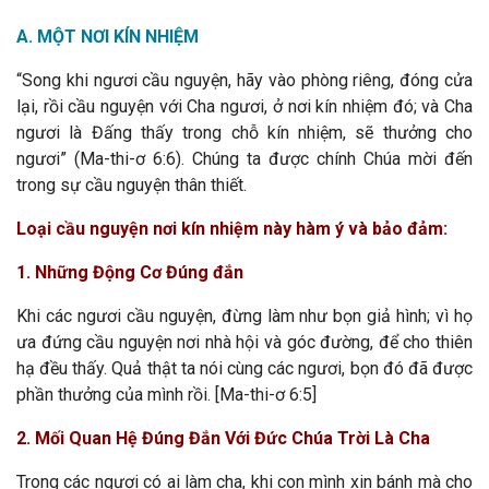
A. MỘT NƠI KÍN NHIỆM
“Song khi ngươi cầu nguyện, hãy vào phòng riêng, đóng cửa
lại, rồi cầu nguyện với Cha ngươi, ở nơi kín nhiệm đó; và Cha
ngươi là Đấng thấy trong chỗ kín nhiệm, sẽ thưởng cho
ngươi” (
Ma-thi-ơ
6:6). Chúng ta được chính Chúa mời đến
trong sự cầu nguyện thân thiết.
Loại cầu nguyện nơi kín nhiệm này hàm ý và bảo đảm:
1. Những Động Cơ Đúng đắn
Khi các ngươi cầu nguyện, đừng làm như bọn giả hình; vì họ
ưa đứng cầu nguyện nơi nhà hội và góc đường, để cho thiên
hạ đều thấy. Quả thật ta nói cùng các ngươi, bọn đó đã được
phần thưởng của mình rồi. [Ma-thi-ơ 6:5]
2. Mối Quan Hệ Đúng Đắn Với Đức Chúa Trời Là Cha
Trong các ngươi có ai làm cha, khi con mình xin bánh mà cho