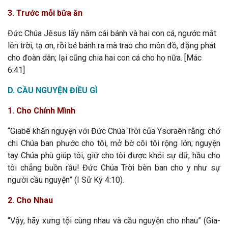
3. Trước mỗi bữa ăn
Đức Chúa Jêsus lấy năm cái bánh và hai con cá, ngước mắt
lên trời, tạ ơn, rồi bẻ bánh ra mà trao cho môn đồ, đặng phát
cho đoàn dân; lại cũng chia hai con cá cho họ nữa. [Mác
6:41]
D. CẦU NGUYỆN ĐIỀU GÌ
1. Cho Chính Mình
“Giabê khấn nguyện với Đức Chúa Trời của Ysơraên rằng: chớ
chi Chúa ban phước cho tôi, mở bờ cõi tôi rộng lớn; nguyện
tay Chúa phù giúp tôi, giữ cho tôi được khỏi sự dữ, hầu cho
tôi chẳng buồn rầu! Đức Chúa Trời bèn ban cho y như sự
người cầu nguyện” (I Sử Ký 4:10).
2. Cho Nhau
“Vậy, hãy xưng tội cùng nhau và cầu nguyện cho nhau” (
Gia-