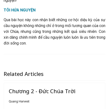
nguyện!
TÔI HỨA NGUYỆN
Qua bài học này con nhận biết những cơ hội diệu kỳ của sự
cầu nguyện không những chỉ ở trong mối tương quan của con
với Chúa, nhưng cũng trong những kết quả siêu nhiên. Con
xin dâng chính mình để cầu nguyện luôn luôn là ưu tiên trong
đời sống con.
Related Articles
Chương 2 - Đức Chúa Trời
Quang Harvest