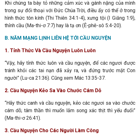
Khi chúng ta bày tỏ những cảm xúc và gánh nặng của mình
trong sự đối thoại với Đức Chúa Trời, điều ấy có thể ở trong
hình thức tôn kính (
Thi Thiên
34:1-4), xưng tội (
I Giăng
1:9),
thỉnh cầu (Ma-thi-ơ 7:7) hay là tạ ơn (
Ê-phê-sô
5:4-20).
B. NĂM MẠNG LỊNH LIÊN HỆ TỚI CẦU NGUYỆN
1. Tỉnh Thức Và Cầu Nguyện Luôn Luôn
“Vậy, hãy tỉnh thức luôn và cầu nguyện, để các ngươi được
tránh khỏi các tai nạn đã xảy ra, và đứng trước mặt Con
người” (
Lu-ca
21:36). Cũng xem
Mác
13:35-37.
2. Cầu Nguyện Kẻo Sa Vào Chước Cám Dỗ
“Hãy thức canh và cầu nguyện, kẻo các ngươi sa vào chước
cám dỗ; tâm thần thì muốn lắm song xác thịt thì yếu đuối”
(
Ma-thi-ơ
26:41).
3. Cầu Nguyện Cho Các Người Làm Công