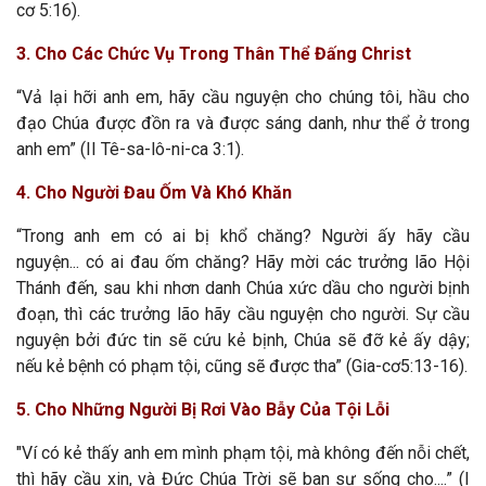
cơ
5:16).
3. Cho Các Chức Vụ Trong Thân Thể Đấng Christ
“Vả lại hỡi anh em, hãy cầu nguyện cho chúng tôi, hầu cho
đạo Chúa được đồn ra và được sáng danh, như thể ở trong
anh em” (
II Tê-sa-lô-ni-ca
3:1).
4. Cho Người Đau Ốm Và Khó Khăn
“Trong anh em có ai bị khổ chăng? Người ấy hãy cầu
nguyện... có ai đau ốm chăng? Hãy mời các trưởng lão Hội
Thánh đến, sau khi nhơn danh Chúa xức dầu cho người bịnh
đoạn, thì các trưởng lão hãy cầu nguyện cho người. Sự cầu
nguyện bởi đức tin sẽ cứu kẻ bịnh, Chúa sẽ đỡ kẻ ấy dậy;
nếu kẻ bệnh có phạm tội, cũng sẽ được tha” (
Gia-cơ
5:13-16).
5. Cho Những Người Bị Rơi Vào Bẫy Của Tội Lỗi
"Ví có kẻ thấy anh em mình phạm tội, mà không đến nỗi chết,
thì hãy cầu xin, và Đức Chúa Trời sẽ ban sự sống cho....” (
I