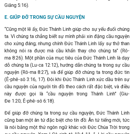
Giăng
5:16).
E. GIÚP ĐỠ TRONG SỰ CẦU NGUYỆN
“Cũng một lẽ ấy, Đức Thánh Linh giúp cho sự yếu đuối chúng
ta. Vì chúng ta chẳng biết sự mình phải xin đặng cầu nguyện
cho xứng đáng; nhưng chính Đức Thánh Linh lấy sự thở than
không nói ra được mà cầu khẩn thay cho chúng ta” (
Rô-
ma
8:26). Một phần của mục tiêu của Đức Thánh Linh là dạy
dỗ chúng ta (
Lu-ca
12:12), hướng dẫn chúng ta trong sự cầu
nguyện (
Rô-ma
8:27), và để giúp đỡ chúng ta trong đức tin
(
Ê-phê-sô
3:16, 17). Đôi khi Đức Thánh Linh xức dầu trên sự
cầu nguyện của người tín đồ theo cách rất đặc biệt, và điều
này được gọi là “cầu nguyện trong Thánh Linh" (
Giu-
Đe
1:20;
Ê-phê-sô
6:18).
Để giúp đỡ chúng ta trong sự cầu nguyện, Đức Thánh Linh
cũng ban một ân tứ đặc biệt cho tín đồ: Ân tứ tiếng mới, tức
là nói bằng một thứ ngôn ngữ khác với Đức Chúa Trời trong