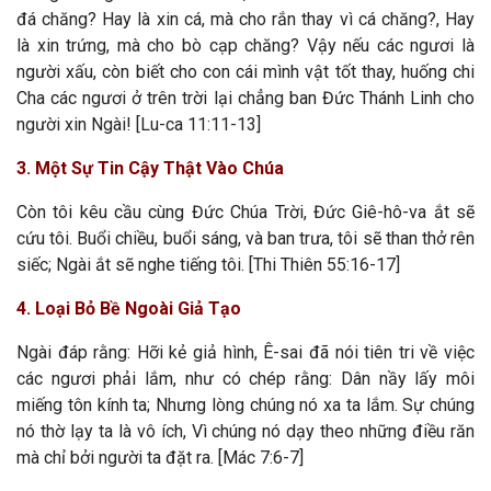
đá chăng? Hay là xin cá, mà cho rắn thay vì cá chăng?, Hay
là xin trứng, mà cho bò cạp chăng? Vậy nếu các ngươi là
người xấu, còn biết cho con cái mình vật tốt thay, huống chi
Cha các ngươi ở trên trời lại chẳng ban Đức Thánh Linh cho
người xin Ngài! [Lu-ca 11:11-13]
3. Một Sự Tin Cậy Thật Vào Chúa
Còn tôi kêu cầu cùng Đức Chúa Trời, Đức Giê-hô-va ắt sẽ
cứu tôi. Buổi chiều, buổi sáng, và ban trưa, tôi sẽ than thở rên
siếc; Ngài ắt sẽ nghe tiếng tôi. [Thi Thiên 55:16-17]
4. Loại Bỏ Bề Ngoài Giả Tạo
Ngài đáp rằng: Hỡi kẻ giả hình, Ê-sai đã nói tiên tri về việc
các ngươi phải lắm, như có chép rằng: Dân nầy lấy môi
miếng tôn kính ta; Nhưng lòng chúng nó xa ta lắm. Sự chúng
nó thờ lạy ta là vô ích, Vì chúng nó dạy theo những điều răn
mà chỉ bởi người ta đặt ra. [Mác 7:6-7]