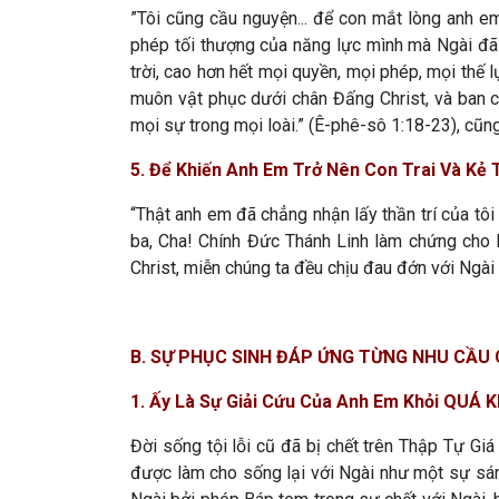
”Tôi cũng cầu nguyện... để con mắt lòng anh em
phép tối thượng của năng lực mình mà Ngài đã t
trời, cao hơn hết mọi quyền, mọi phép, mọi thế
muôn vật phục dưới chân Đấng Christ, và ban c
mọi sự trong mọi loài.” (Ê-phê-sô 1:18-23), cũ
5. Để Khiến Anh Em Trở Nên Con Trai Và Kẻ
“Thật anh em đã chẳng nhận lấy thần trí của tôi
ba, Cha! Chính Đức Thánh Linh làm chứng cho lò
Christ, miễn chúng ta đều chịu đau đớn với Ngài
B. SỰ PHỤC SINH ĐÁP ỨNG TỪNG NHU CẦU 
1. Ấy Là Sự Giải Cứu Của Anh Em Khỏi QUÁ 
Đời sống tội lỗi cũ đã bị chết trên Thập Tự Gi
được làm cho sống lại với Ngài như một sự sán