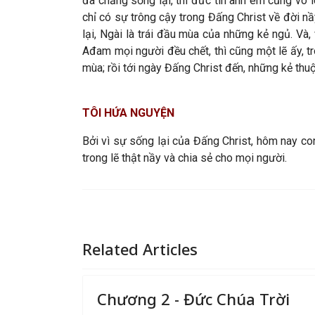
đã chẳng sống lại, thì đức tin anh em cũng vô 
chỉ có sự trông cậy trong Đấng Christ về đời nầ
lại, Ngài là trái đầu mùa của những kẻ ngủ. Và
Ađam mọi người đều chết, thì cũng một lẽ ấy, t
mùa; rồi tới ngày Đấng Christ đến, những kẻ thuộ
TÔI HỨA NGUYỆN
Bởi vì sự sống lại của Đấng Christ, hôm nay c
trong lẽ thật nầy và chia sẻ cho mọi người.
Related Articles
Chương 2 - Đức Chúa Trời