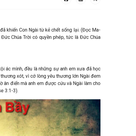
 đã khiến Con Ngài từ kẻ chết sống lại. (Đọc
Ma-
on Đức Chúa Trời có quyền phép, tức là Đức Chúa
 tội ác mình, đều là những sự anh em xưa đã học
 thương xót, vì cớ lòng yêu thương lớn Ngài đem
à nhờ ân điển mà anh em được cứu và Ngài làm cho
se
3:1-3).