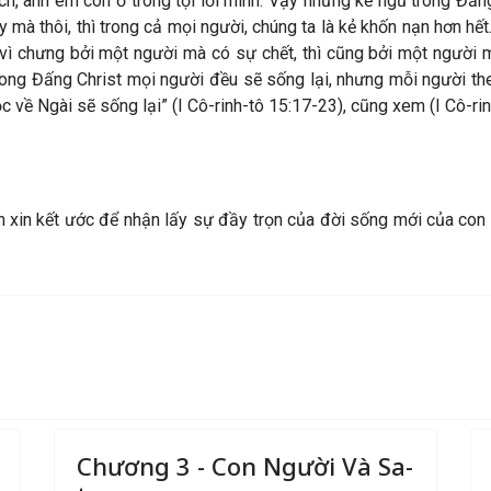
ích, anh em còn ở trong tội lỗi mình. Vậy những kẻ ngủ trong Đấn
y mà thôi, thì trong cả mọi người, chúng ta là kẻ khốn nạn hơn hế
, vì chưng bởi một người mà có sự chết, thì cũng bởi một người
rong Đấng Christ mọi người đều sẽ sống lại, nhưng mỗi người theo
c về Ngài sẽ sống lại” (I Cô-rinh-tô 15:17-23), cũng xem (I Cô-rin
on xin kết ước để nhận lấy sự đầy trọn của đời sống mới của con
Chương 3 - Con Người Và Sa-