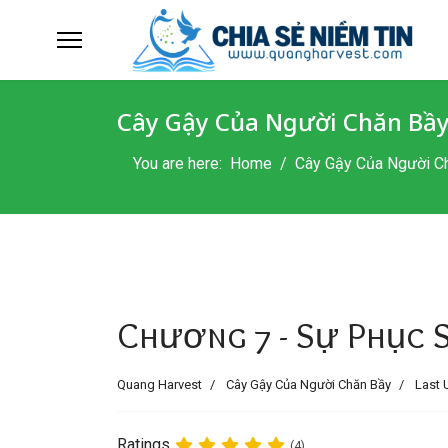
Cây Gậy Của Người Chăn Bầ
You are here:
Home
Cây Gậy Của Người C
Chương 7 - Sự Phục 
Quang Harvest
Cây Gậy Của Người Chăn Bầy
Last 
Ratings
(4)