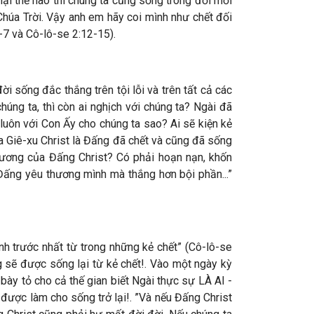
ại thể nào thì chúng ta cũng sống trong đời mới
c Chúa Trời. Vậy anh em hãy coi mình như chết đối
-7 và Cô-lô-se 2:12-15).
sống đắc thắng trên tội lỗi và trên tất cả các
úng ta, thì còn ai nghịch với chúng ta? Ngài đã
luôn với Con Ấy cho chúng ta sao? Ai sẽ kiện kẻ
a Giê-xu Christ là Đấng đã chết và cũng đã sống
thương của Đấng Christ? Có phải hoạn nạn, khốn
ờ Đấng yêu thương mình mà thắng hơn bội phần...”
nh trước nhất từ trong những kẻ chết” (Cô-lô-se
 sẽ được sống lại từ kẻ chết!. Vào một ngày kỳ
 bày tỏ cho cả thế gian biết Ngài thực sự LÀ AI -
 được làm cho sống trở lại!. ”Và nếu Đấng Christ