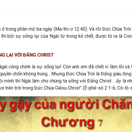
ã ở trong phần mộ ba ngày (
Ma-thi-ơ
12:40). Và rồi Đức Chúa Trời
thì bởi sự sống lại của Ngài từ trong kẻ chết, được tỏ ra là C
NG LẠI VỚI ĐẤNG CHRIST
gài cũng chính là sự sống lại! Còn anh em đã chết vì lầm lỗi và
 quyền chốn không trung... Nhưng Đức Chúa Trời là Đấng giàu lòng
ội mình thì Ngài làm cho chúng ta sống với Đấng Christ. ...ấy l
i trên trời trong Đức Chúa Giêxu Christ” (
Ê-phê-sô
2:1-6;
Cô-lô-