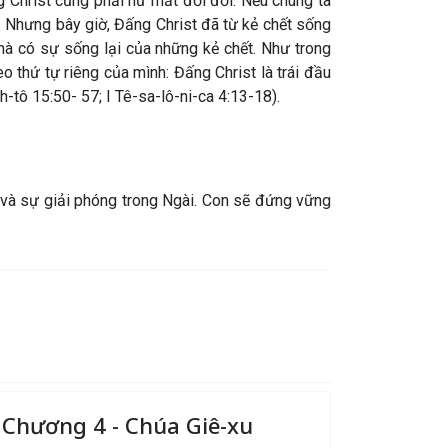
g Christ cũng phải hư mất đời đời. Nếu chúng ta
t. Nhưng bây giờ, Đấng Christ đã từ kẻ chết sống
 mà có sự sống lại của những kẻ chết. Như trong
 thứ tự riêng của mình: Đấng Christ là trái đầu
h-tô 15:50- 57; I Tê-sa-lô-ni-ca 4:13-18).
 và sự giải phóng trong Ngài. Con sẽ đứng vững
Chương 4 - Chúa Giê-xu