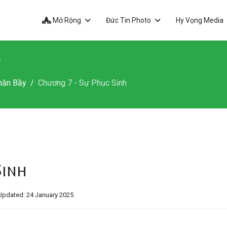
Mở Rộng
Đức Tin Photo
Hy Vọng Media
y
hăn Bầy
Chương 7 - Sự Phục Sinh
Sinh
Updated: 24 January 2025