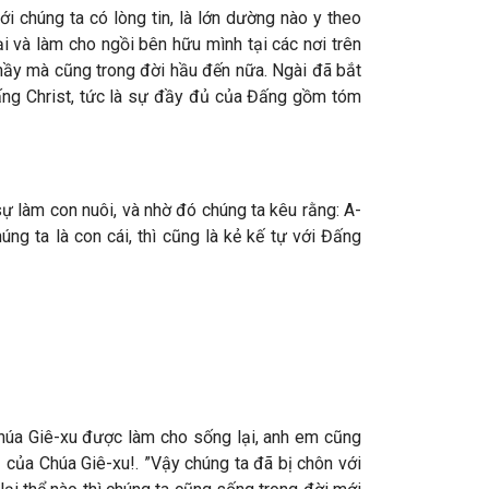
i chúng ta có lòng tin, là lớn dường nào y theo
i và làm cho ngồi bên hữu mình tại các nơi trên
 nầy mà cũng trong đời hầu đến nữa. Ngài đã bắt
Đấng Christ, tức là sự đầy đủ của Đấng gồm tóm
sự làm con nuôi, và nhờ đó chúng ta kêu rằng: A-
ng ta là con cái, thì cũng là kẻ kế tự với Đấng
 Chúa Giê-xu được làm cho sống lại, anh em cũng
của Chúa Giê-xu!. ”Vậy chúng ta đã bị chôn với