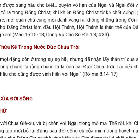
 được sáng hầu cho biết... quyền vô hạn của Ngài và Ngài đối vớ
ỏ ra trong Đấng Christ, khi khiến Đấng Christ từ kẻ chết sống lạ
 lực, mọi quân chủ cùng mọi danh vang ra: không những trong đời
ho Đấng Christ làm đầu Hội Thánh, Hội Thánh là thân thể của 
ng xem (Mác 16:15-18; Công Vụ Các Sứ Đồ 1:8; 4:33).
 Thừa Kế Trong Nước Đức Chúa Trời
 mọi đặng còn ở trong sự sợ hãi; nhưng đã nhận lấy thần trí của 
ng chúng ta rằng chúng ta là con cái Đức Chúa Trời. Lại nếu chú
 hầu cho cũng được vinh hiển với Ngài” (Rô-ma 8:14-17).
CỦA ĐỜI SỐNG
KHỨ
á với Chúa Giê-xu, và bị chôn với Ngài trong mồ mả. Thế rồi, khi
g tạo mới bỏ lại đằng sau đời sống cũ của mình trong huyệt mả 