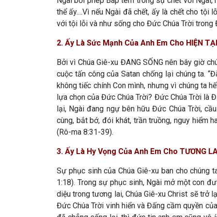
Ngài bởi phép Báp tem trong sự chết với Ngài, 
thể ấy....Vì nếu Ngài đã chết, ấy là chết cho tộ
với tội lỗi và như sống cho Đức Chúa Trời tron
2. Ấy Là Sức Mạnh Của Anh Em Cho HIỆN TẠ
Bởi vì Chúa Giê-xu ĐANG SỐNG nên bây giờ chún
cuộc tấn công của Satan chống lại chúng ta. “Đ
không tiếc chính Con mình, nhưng vì chúng ta h
lựa chọn của Đức Chúa Trời? Đức Chúa Trời là Đ
lại, Ngài đang ngự bên hữu Đức Chúa Trời, cầu
cùng, bắt bớ, đói khát, trần truồng, nguy hiểm 
(Rô-ma 8:31-39).
3. Ấy Là Hy Vọng Của Anh Em Cho TƯƠNG LA
Sự phục sinh của Chúa Giê-xu ban cho chúng ta 
1:18). Trong sự phục sinh, Ngài mở một con đư
diệu trong tương lai, Chúa Giê-xu Christ sẽ trở 
Đức Chúa Trời vinh hiển và Đấng cầm quyền của m