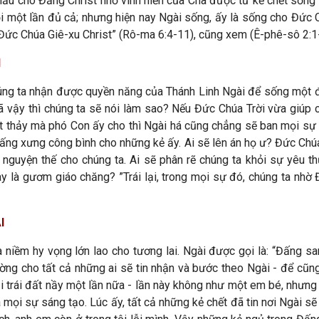
hầu cho Đấng Christ nhờ vinh hiển của Cha được từ kẻ chết sống l
i lỗi một lần đủ cả; nhưng hiện nay Ngài sống, ấy là sống cho Đứ
g Đức Chúa Giê-xu Christ” (Rô-ma 6:4-11), cũng xem (Ê-phê-sô 2:1
I
g ta nhận được quyền năng của Thánh Linh Ngài để sống một đời 
ã vậy thì chúng ta sẽ nói làm sao? Nếu Đức Chúa Trời vừa giúp ch
ết thảy mà phó Con ấy cho thì Ngài há cũng chẳng sẽ ban mọi sự 
ấng xưng công bình cho những kẻ ấy. Ai sẽ lên án họ ư? Đức Chú
 nguyện thế cho chúng ta. Ai sẽ phân rẽ chúng ta khỏi sự yêu 
hay là gươm giáo chăng? ”Trái lại, trong mọi sự đó, chúng ta nh
I
niềm hy vọng lớn lao cho tương lai. Ngài được gọi là: “Đấng sa
ờng cho tất cả những ai sẽ tin nhận và bước theo Ngài - để cũng
lại trái đất nầy một lần nữa - lần này không như một em bé, nhưng
ọi sự sáng tạo. Lúc ấy, tất cả những kẻ chết đã tin nơi Ngài sẽ