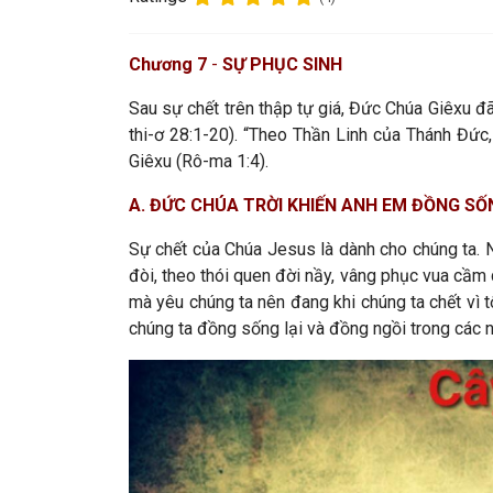
C
hương 7
-
SỰ PHỤC SINH
Sau sự chết trên thập tự giá, Đức Chúa Giêxu đ
thi-ơ
28:1-20). “Theo Thần Linh của Thánh Đức, 
Giêxu (
Rô-ma
1:4).
A. ĐỨC CHÚA TRỜI KHIẾN ANH EM ĐỒNG SỐ
Sự chết của Chúa Jesus là dành cho chúng ta. N
đòi, theo thói quen đời nầy, vâng phục vua cầm
mà yêu chúng ta nên đang khi chúng ta chết vì t
chúng ta đồng sống lại và đồng ngồi trong các nơ