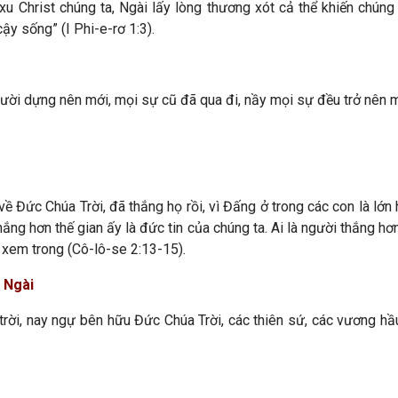
u Christ chúng ta, Ngài lấy lòng thương xót cả thể khiến chúng
ậy sống” (I Phi-e-rơ 1:3).
gười dựng nên mới, mọi sự cũ đã qua đi, nầy mọi sự đều trở nên mớ
ề Đức Chúa Trời, đã thắng họ rồi, vì Đấng ở trong các con là lớn hơ
hắng hơn thế gian ấy là đức tin của chúng ta. Ai là người thắng hơn
g xem trong (Cô-lô-se 2:13-15).
 Ngài
trời, nay ngự bên hữu Đức Chúa Trời, các thiên sứ, các vương hầ