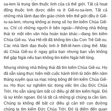
sa-lem là trung tâm thuộc linh của cả thế giới. Tất cả hoạt
động thuộc linh được diễn ra ở Giê-ru-sa-lem. Tất cả
những nhà lãnh đạo tôn giáo chính trên thế giới đều ở Giê-
ru-sa-lem, nhưng không ai trong số họ tìm kiếm Chúa Giê-
xu. Chỉ có những người ở bên ngoài—Những nhà thông
thái từ một nền văn hóa hoàn toàn khác—đang tìm kiếm
Chúa Giê-xu. Vua Hê-rốt đã không tìm cầu Con Trẻ Giê-xu.
Các nhà lãnh đạo thuộc linh ở Bết-lê-hem cũng thế. Mặc
dù Chúa Giê-xu ở ngay giữa bạn nhưng bạn vẫn không
thể gặp Ngài nếu bạn không tìm kiếm Ngài hết lòng.
Nhưng những nhà thông thái đã tìm kiếm Chúa Giê-xu. Họ
đã sẵn sàng thực hiện một cuộc hành trình từ bốn đến năm
tháng xuyên qua sa mạc nóng bỏng để tìm kiếm Chúa Giê-
xu. Họ thực sự nghiêm túc trong việc tìm cầu Đức Chúa
Trời. Họ sẵn sàng làm bất cứ điều gì để tìm kiếm Ngài. Đó
là sự khôn ngoan. Đó là tất cả những gì chúng ta cần làm.
Chúng ta không để bất cứ điều gì cản trở con đường
chúng ta tìm kiếm Đức Chúa Trời. Đó là điểm đến quan