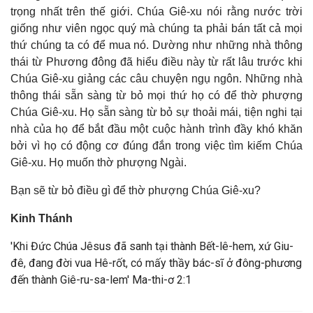
trọng nhất trên thế giới. Chúa Giê-xu nói rằng nước trời
giống như viên ngọc quý mà chúng ta phải bán tất cả mọi
thứ chúng ta có để mua nó. Dường như những nhà thông
thái từ Phương đông đã hiểu điều này từ rất lâu trước khi
Chúa Giê-xu giảng các câu chuyện ngụ ngôn. Những nhà
thông thái sẵn sàng từ bỏ mọi thứ họ có để thờ phượng
Chúa Giê-xu. Họ sẵn sàng từ bỏ sự thoải mái, tiện nghi tại
nhà của họ để bắt đầu một cuộc hành trình đầy khó khăn
bởi vì họ có động cơ đúng đắn trong việc tìm kiếm Chúa
Giê-xu. Họ muốn thờ phượng Ngài.
Bạn sẽ từ bỏ điều gì để thờ phượng Chúa Giê-xu?
Kinh Thánh
'Khi Đức Chúa Jêsus đã sanh tại thành Bết-lê-hem, xứ Giu-
đê, đang đời vua Hê-rốt, có mấy thầy bác-sĩ ở đông-phương
đến thành Giê-ru-sa-lem' Ma-thi-ơ 2:1