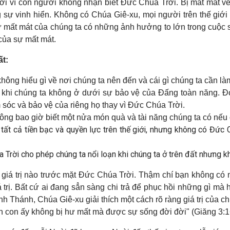
i vì con người không nhận biết Đức Chúa Trời. Bị mất mát về m
ng sự vinh hiển. Không có Chúa Giê-xu, mọi người trên thế giớ
ự mất mát của chúng ta có những ảnh hưởng to lớn trong cuộc s
 của sự mất mát.
t:
hông hiểu gì về nơi chúng ta nên đến và cái gì chúng ta cần là
 khi chúng ta không ở dưới sự bảo vệ của Đấng toàn năng.
Đó
sóc và bảo vệ của riêng họ thay vì Đức Chúa Trời.
ông bao giờ biết một nửa món quà và tài năng chúng ta có nếu
 tất cả tiền bạc và quyền lực trên thế giới, nhưng không có Đức 
Trời cho phép chúng ta nổi loạn khi chúng ta ở trên đất nhưng k
giá trị nào trước mặt Đức Chúa Trời. Thậm chí bạn không có mộ
ị. Bất cứ ai đang sẳn sàng chi trả để phục hồi những gì mà họ 
nh Thánh, Chúa Giê-xu giải thích một cách rõ ràng giá trị của c
in con ấy không bị hư mất mà được sự sống đời đời" (Giăng 3:1