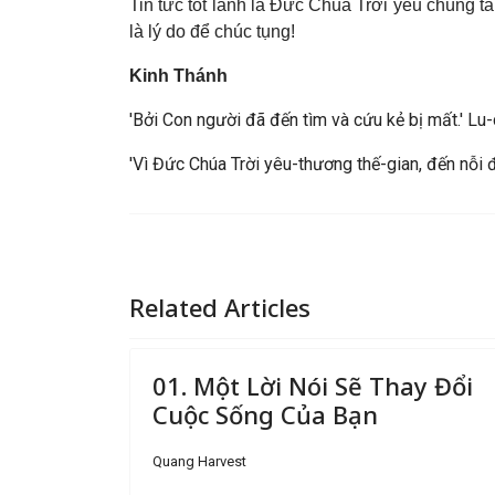
Tin tức tốt lành là Đức Chúa Trời yêu chúng ta
là lý do để chúc tụng!
Kinh Thánh
'Bởi Con người đã đến tìm và cứu kẻ bị mất.' Lu
'Vì Đức Chúa Trời yêu-thương thế-gian, đến nỗi
Related Articles
01. Một Lời Nói Sẽ Thay Đổi
Cuộc Sống Của Bạn
Quang Harvest