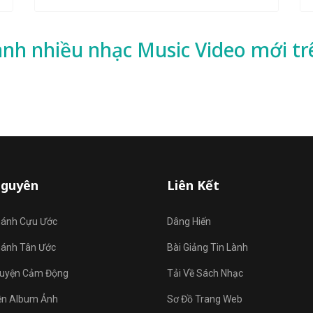
ành nhiều
nhạc
Music Video mới tr
Nguyên
Liên Kết
hánh Cựu Ước
Dâng Hiến
hánh Tân Ước
Bài Giảng Tin Lành
uyện Cảm Động
Tải Về Sách Nhạc
ện Album Ảnh
Sơ Đồ Trang Web