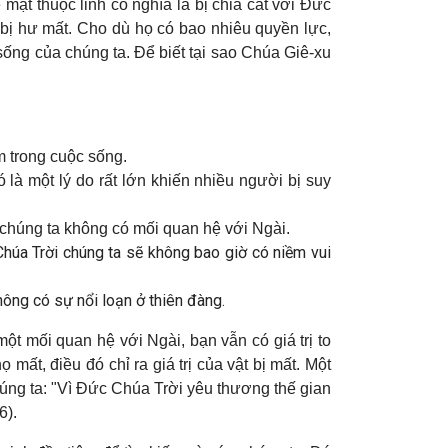
ặt thuộc linh có nghĩa là bị chia cắt với Đức
i bị hư mất. Cho dù họ có bao nhiêu quyền lực,
ống của chúng ta. Để biết tại sao Chúa Giê-xu
m trong cuộc sống.
 là một lý do rất lớn khiến nhiều người bị suy
 chúng ta không có mối quan hệ với Ngài.
Chúa Trời chúng ta sẽ không bao giờ có niềm vui
hông có sự nổi loạn ở thiên đàng.
t mối quan hệ với Ngài, bạn vẫn có giá trị to
mất, điều đó chỉ ra giá trị của vật bị mất. Một
húng ta: "Vì Đức Chúa Trời yêu thương thế gian
6).