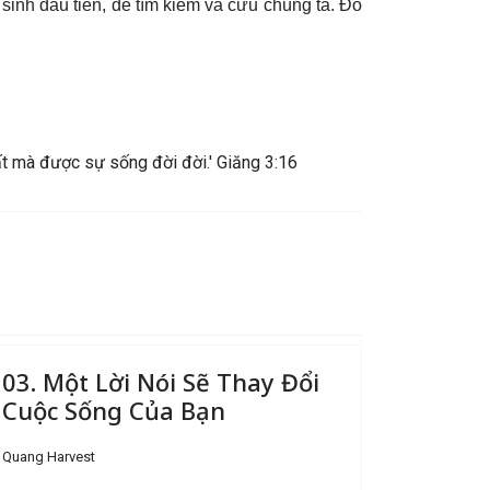
 sinh đầu tiên, để tìm kiếm và cứu chúng ta. Đó
ất mà được sự sống đời đời.' Giăng 3:16
03. Một Lời Nói Sẽ Thay Đổi
Cuộc Sống Của Bạn
Quang Harvest