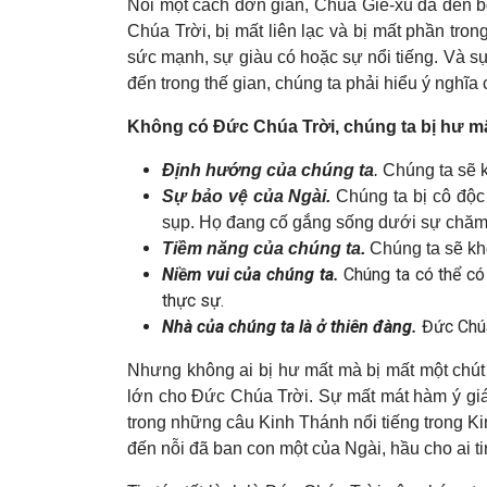
Nói một cách đơn giản, Chúa Giê-xu đã đến bở
Chúa Trời, bị mất liên lạc và bị mất phần tro
sức mạnh, sự giàu có hoặc sự nổi tiếng. Và s
đến trong thế gian, chúng ta phải hiểu ý nghĩa
Không có Đức Chúa Trời, chúng ta bị hư mấ
Định hướng của chúng ta
.
Chúng ta sẽ k
Sự bảo vệ của Ngài.
Chúng ta bị cô độc
sụp. Họ đang cố gắng sống dưới sự chăm 
Tiềm năng của chúng ta.
Chúng ta sẽ kh
Niềm vui của chúng ta.
Chúng ta có thể có
thực sự.
Nhà của chúng ta là ở thiên đàng.
Đức Chúa 
Nhưng không ai bị hư mất mà bị mất một chút 
lớn cho Đức Chúa Trời. Sự mất mát hàm ý giá tr
trong những câu Kinh Thánh nổi tiếng trong Ki
đến nỗi đã ban con một của Ngài, hầu cho ai t