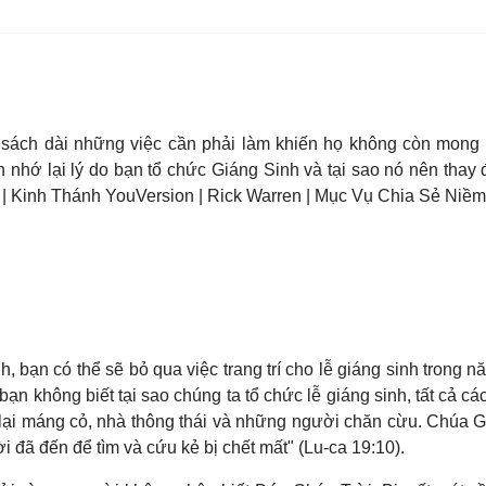
 sách dài những việc cần phải làm khiến họ không còn mong 
nhớ lại lý do bạn tổ chức Giáng Sinh và tại sao nó nên thay 
. | Kinh Thánh YouVersion | Rick Warren | Mục Vụ Chia Sẻ Niềm
, bạn có thể sẽ bỏ qua việc trang trí cho lễ giáng sinh tron
bạn không biết tại sao chúng ta tổ chức lễ giáng sinh, tất cả cá
lại máng cỏ, nhà thông thái và những người chăn cừu. Chúa Gi
i đã đến để tìm và cứu kẻ bị chết mất" (Lu-ca 19:10).