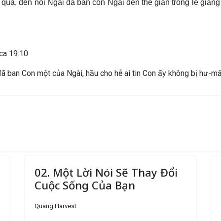
 quá, đến nỗi Ngài đã ban con Ngài đến thế gian trong lễ giáng
-ca 19:10
 đã ban Con một của Ngài, hầu cho hễ ai tin Con ấy không bị hư-m
02. Một Lời Nói Sẽ Thay Đổi
Cuộc Sống Của Bạn
Quang Harvest