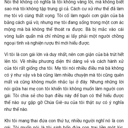
Nói thế không có nghĩa là tôi không vâng lời, mà không biết
sao mà tôi không tập trung gì cả. Cách cư xử như thế đã làm
mẹ tôi vô cùng thất vọng. Tôi cố làm nguôi cơn giận của bà
bằng cách giả vờ, nhưng mẹ tôi đang sống trong một cơn ác
mộng mà bà không thể thoát ra được. Bà bị mắc vào cái
vòng luẩn quẩn mà chỉ những ai lấy phải một người chồng
ngoại tình và nghiện rượu thì mới hiểu được.
Vì tôi là con gái lớn và duy nhất, nên cơn giận của bà trút hết
lên tôi. Về nhiều phương diện thì dáng vẻ và cách hành xử
của tôi rất giống cha tôi. Mẹ tôi nói nhiều điều mà bà không
có ý như vậy và bà cũng làm nhiều chuyện mà tôi cũng quên
mất và cũng không muốn nhắc lại ở đây. Nhưng những lời
nói giữa hai mẹ con tôi khiến tôi không muốn làm người con
gái. Tôi chia sẻ cho bạn điều này để bạn có thể hiểu được
thể nào sự gặp gỡ Chúa Giê-su của tôi thật sự có ý nghĩa
như thế nào.
Khi tôi mang thai đứa con thứ tư, nhiều người nghĩ nó là con
gái. Tôi muốn nói là tôi sinh bốn đứa con trai liền một lúc.