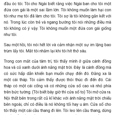
đầu óc tôi. Tôi cho Ngài biết rằng việc Ngài ban cho tôi một
đứa con gái là một sai lầm lớn. Tôi không muốn làm hại con
tôi như mẹ tôi đã làm cho tôi. Tôi sợ là tôi không gắn kết với
nó. Trong lúc còn trẻ và ngang bướng tôi nói những điều mà
tôi không có ý vậy. Tôi không muốn một đứa con gái giống
như tôi.
Sau một hồi, tôi nói hết lời và cảm nhận một sự im lặng bao
trùm lấy tôi. Mắt tôi nhắm lại khi tôi hít thở sâu.
Trong con mắt của tâm trí, tôi thấy mình ở giữa cánh đồng
hoa và cỏ xanh dưới ánh nắng mặt trời. Đây là cánh đồng mà
có sức hấp dẫn khiến bạn muốn chạy đến đó. Đằng xa là
một cái tháp. Tôi cảm thấy được thôi thúc đi đến đó. Cái
tháp có một cái cổng và có những cửa sổ cao và nhỏ phía
trên bức tường. (Tôi biết bây giờ thì cửa sổ to) Tôi mở cửa ra.
Nội thất bên trong rất cũ kĩ khác với ánh nắng mặt trời chiếu
bên ngoài, chỉ có điều là nó không tối hay u ám. Cửa sổ cho
tôi thấy một cái cầu thang đi lên. Tôi leo lên cầu thang, dừng