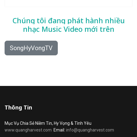
Chúng tôi đang phát hành nhiều
nhạc
Music Video mới trên
SongHyVongTV
Thông Tin
Mục Vụ Chia Sẻ Niềm Tin, Hy Vọng & Tình Yêu
www.quangharvest.com
Email:
info@quangharvest.com