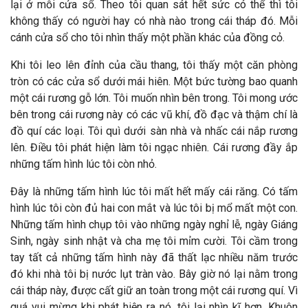
lại ở mỗi cửa sổ. Theo tôi quan sát hết sức có thể thì tôi
không thấy có người hay có nhà nào trong cái tháp đó. Mỗi
cánh cửa sổ cho tôi nhìn thấy một phần khác của đồng cỏ.
Khi tôi leo lên đỉnh của cầu thang, tôi thấy một căn phòng
tròn có các cửa sổ dưới mái hiên. Một bức tường bao quanh
một cái rương gỗ lớn. Tôi muốn nhìn bên trong. Tôi mong ước
bên trong cái rương này có các vũ khí, đồ đạc và thậm chí là
đồ quí các loại. Tôi quì dưới sàn nhà và nhấc cái nắp rương
lên. Điều tôi phát hiện làm tôi ngạc nhiên. Cái rương đầy ắp
những tấm hình lúc tôi còn nhỏ.
Đây là những tấm hình lúc tôi mất hết mấy cái răng. Có tấm
hình lúc tôi còn đủ hai con mắt và lúc tôi bị mổ mất một con.
Những tấm hình chụp tôi vào những ngày nghỉ lễ, ngày Giáng
Sinh, ngày sinh nhật và cha mẹ tôi mỉm cười. Tôi cầm trong
tay tất cả những tấm hình này đã thất lạc nhiều năm trước
đó khi nhà tôi bị nước lụt tràn vào. Bây giờ nó lại nằm trong
cái tháp này, được cất giữ an toàn trong một cái rương quí. Vì
quá vui mừng khi phát hiện ra nó, tôi lại nhìn kĩ hơn. Khuôn