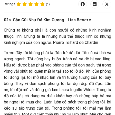
Ratings
(1)
02a. Gần Gũi Như Đá Kim Cương - Lisa Bevere
Chúng ta không phải là con người có những kinh nghiệm
thuộc linh. Chúng ta là những hữu thể thuộc linh có những
kinh nghiệm của con người. Pierre Teihard de Chardin
Trước đây tôi không phải là đứa trẻ dễ dãi. Tôi có cá tính và
ương ngạnh. Tôi cũng hay buồn, tránh né và dễ bị xao lãng.
Nếu tôi được bảo phải vào phòng của tôi dọn sạch, thì trong
vòng vài phút tôi quên mất là tại sao tôi ở đó. Khi cửa phòng
tôi đóng lại, tôi mở nhạc lên và trí tưởng tượng của tôi bay
bổng. Thay vì dọn sạch phòng, tôi lại dọn dẹp đồ đạc. Lần
nọ, tôi đội mũ và đóng giả làm Laura Ingalls Wilder. Trong tủ
đồ của tôi, có dụng cụ điêu khắc hay có những búp bê mà
bà ngoại tôi mua cho. Luôn luôn có sách trong phòng tôi, lôi
kéo sự tập trung của tôi. Trong phòng tôi, tôi mải mê làm
nhiều thứ. Một giờ cảm thấy như mười lăm phút. Mãi cho đến