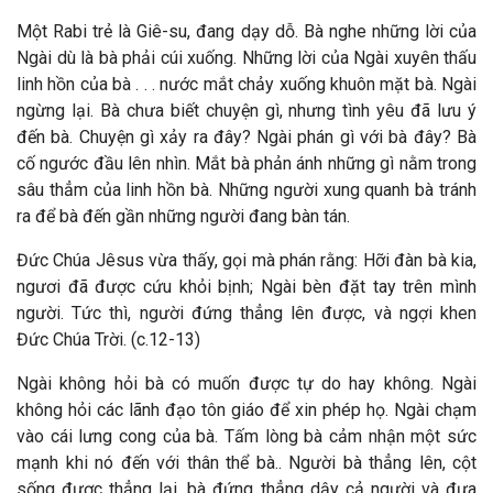
Một Rabi trẻ là Giê-su, đang dạy dỗ. Bà nghe những lời của
Ngài dù là bà phải cúi xuống. Những lời của Ngài xuyên thấu
linh hồn của bà . . . nước mắt chảy xuống khuôn mặt bà. Ngài
ngừng lại. Bà chưa biết chuyện gì, nhưng tình yêu đã lưu ý
đến bà. Chuyện gì xảy ra đây? Ngài phán gì với bà đây? Bà
cố ngước đầu lên nhìn. Mắt bà phản ánh những gì nằm trong
sâu thẳm của linh hồn bà. Những người xung quanh bà tránh
ra để bà đến gần những người đang bàn tán.
Đức Chúa Jêsus vừa thấy, gọi mà phán rằng: Hỡi đàn bà kia,
ngươi đã được cứu khỏi bịnh; Ngài bèn đặt tay trên mình
người. Tức thì, người đứng thẳng lên được, và ngợi khen
Đức Chúa Trời. (c.12-13)
Ngài không hỏi bà có muốn được tự do hay không. Ngài
không hỏi các lãnh đạo tôn giáo để xin phép họ. Ngài chạm
vào cái lưng cong của bà. Tấm lòng bà cảm nhận một sức
mạnh khi nó đến với thân thể bà.. Người bà thẳng lên, cột
sống được thẳng lại, bà đứng thẳng dậy cả người và đưa