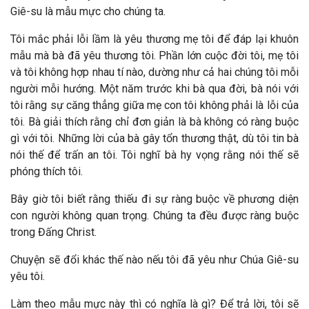
Giê-su là mẫu mực cho chúng ta.
Tôi mắc phải lỗi lầm là yêu thương mẹ tôi để đáp lại khuôn
mẫu mà bà đã yêu thương tôi. Phần lớn cuộc đời tôi, mẹ tôi
và tôi không hợp nhau tí nào, dường như cả hai chúng tôi mỗi
người mỗi hướng. Một năm trước khi bà qua đời, bà nói với
tôi rằng sự căng thẳng giữa mẹ con tôi không phải là lỗi của
tôi. Bà giải thích rằng chỉ đơn giản là bà không có ràng buộc
gì với tôi. Những lời của bà gây tổn thương thật, dù tôi tin bà
nói thế để trấn an tôi. Tôi nghĩ bà hy vọng rằng nói thế sẽ
phóng thích tôi.
Bây giờ tôi biết rằng thiếu đi sự ràng buộc về phương diện
con người không quan trọng. Chúng ta đều được ràng buộc
trong Đấng Christ.
Chuyện sẽ đổi khác thế nào nếu tôi đã yêu như Chúa Giê-su
yêu tôi.
Làm theo mẫu mực này thì có nghĩa là gì? Để trả lời, tôi sẽ