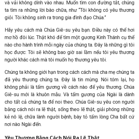
và vải không dính vào nhau. Muốn tìm con đường tắt, chúng
ta tìm ra những lời bào chữa, như “Tôi không có yêu thương
giỏi. Tôi không sinh ra trong gia đình đạo Chúa.”
Hãy yêu cách mà Chúa Giê-su yêu bạn. Điều này có thể hơi
mơ hồ đôi lúc. Thật khó để tìm một gương Kinh Thánh cụ thể
nào cho hành trình mỗi ngày của chúng ta. Đây là những gì tôi
học được: Tôi sẽ không bao giờ sai lầm nếu tôi yêu thương
người khác cách mà tôi muốn họ thương yêu tôi.
Chúng ta không giới hạn trong cách cách mà cha mẹ chúng ta
đã yêu thương chúng ta. Đây là tin mừng. Nói tóm lại, họ
không phải là tấm gương về cách nào để yêu thương. Chúa
Giê-su mới là khuôn mẫu. Và tấm gương của Ngài là dành
cho tất cả chúng ta để noi theo. Chúa Giê-su yêu con người
bằng cách nói ra lẽ thật, sống theo lẽ thật, giải phóng những
kẻ nô lệ, chữa lành người bệnh, bày tỏ tấm lòng Cha bất cứ
nơi nào Ngài đến.
Yêu Thương Bằng Cách Nói Ra Lẽ Thật