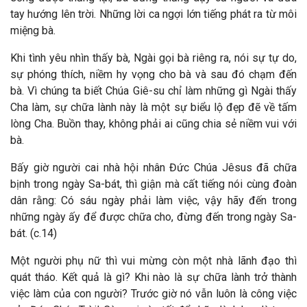
tay hướng lên trời. Những lời ca ngợi lớn tiếng phát ra từ môi
miệng bà.
Khi tình yêu nhìn thấy bà, Ngài gọi bà riêng ra, nói sự tự do,
sự phóng thích, niềm hy vọng cho bà và sau đó chạm đến
bà. Vì chúng ta biết Chúa Giê-su chỉ làm những gì Ngài thấy
Cha làm, sự chữa lành này là một sự biểu lộ đẹp đẽ về tấm
lòng Cha. Buồn thay, không phải ai cũng chia sẻ niềm vui với
bà.
Bấy giờ người cai nhà hội nhân Đức Chúa Jêsus đã chữa
bịnh trong ngày Sa-bát, thì giận mà cất tiếng nói cùng đoàn
dân rằng: Có sáu ngày phải làm việc, vậy hãy đến trong
những ngày ấy để được chữa cho, đừng đến trong ngày Sa-
bát. (c.14)
Một người phụ nữ thì vui mừng còn một nhà lãnh đạo thì
quát tháo. Kết quả là gì? Khi nào là sự chữa lành trở thành
việc làm của con người? Trước giờ nó vẫn luôn là công việc