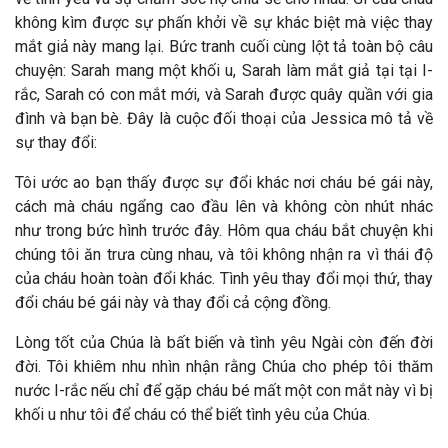
không kìm được sự phấn khởi về sự khác biệt mà việc thay
mắt giả này mang lại. Bức tranh cuối cùng lột tả toàn bộ câu
chuyện: Sarah mang một khối u, Sarah làm mắt giả tại tại I-
rắc, Sarah có con mắt mới, và Sarah được quây quần với gia
đình và bạn bè. Đây là cuộc đối thoại của Jessica mô tả về
sự thay đổi:
Tôi ước ao bạn thấy được sự đổi khác nơi cháu bé gái này,
cách mà cháu ngẩng cao đầu lên và không còn nhút nhác
như trong bức hình trước đây. Hôm qua cháu bắt chuyện khi
chúng tôi ăn trưa cùng nhau, và tôi không nhận ra vì thái độ
của cháu hoàn toàn đổi khác. Tình yêu thay đổi mọi thứ, thay
đổi cháu bé gái này và thay đổi cả cộng đồng.
Lòng tốt của Chúa là bất biến và tình yêu Ngài còn đến đời
đời. Tôi khiêm nhu nhìn nhận rằng Chúa cho phép tôi thăm
nước I-rắc nếu chỉ để gặp cháu bé mất một con mắt này vì bị
khối u như tôi để cháu có thể biết tình yêu của Chúa.