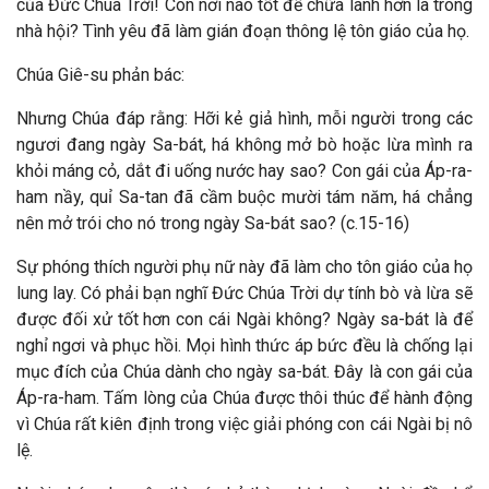
của Đức Chúa Trời! Còn nơi nào tốt để chữa lành hơn là trong
nhà hội? Tình yêu đã làm gián đoạn thông lệ tôn giáo của họ.
Chúa Giê-su phản bác:
Nhưng Chúa đáp rằng: Hỡi kẻ giả hình, mỗi người trong các
ngươi đang ngày Sa-bát, há không mở bò hoặc lừa mình ra
khỏi máng cỏ, dắt đi uống nước hay sao? Con gái của Áp-ra-
ham nầy, quỉ Sa-tan đã cầm buộc mười tám năm, há chẳng
nên mở trói cho nó trong ngày Sa-bát sao? (c.15-16)
Sự phóng thích người phụ nữ này đã làm cho tôn giáo của họ
lung lay. Có phải bạn nghĩ Đức Chúa Trời dự tính bò và lừa sẽ
được đối xử tốt hơn con cái Ngài không? Ngày sa-bát là để
nghỉ ngơi và phục hồi. Mọi hình thức áp bức đều là chống lại
mục đích của Chúa dành cho ngày sa-bát. Đây là con gái của
Áp-ra-ham. Tấm lòng của Chúa được thôi thúc để hành động
vì Chúa rất kiên định trong việc giải phóng con cái Ngài bị nô
lệ.