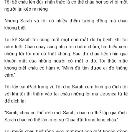
Tôi bế cháu lên đùi, nhận thức là có thể cháu hơi sợ vì bị một
người lại kéo ra riêng.
Nhưng Sarah và tôi có nhiều điểm tương đồng mà cháu
không biết.
Tôi kể Sarah tôi cũng mất một con mắt do bị bệnh khi tôi
năm tuổi. Cháu quay sang nhìn tôi chằm chằm, tìm hiểu xem
những lời tôi nói có thật không. Sau đó cháu liếc nhìn qua
khuôn mặt của những người có mặt ở đó. Tôi thắc mắc
không biết cháu có hàm ý, “Mình đã tìm được ai đó thông
cảm.”
Tôi lấy cái iPad trong ví. Tôi cho Sarah xem hình gia đình tôi
với khi tôi thì thầm vào tai cháu những lời mà Jessica tử tế
để dịch lại.
“Sarah, cháu có thể ước mơ. Sarah, cháu có thể lập gia đình.
Sarah cháu có thể làm mọi sự Chúa đặt trong lòng cháu.”
Tôi muốn cháu biết rằng việc mất một con mắt không đồng