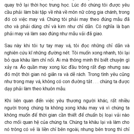
quay trở lại thời học trung học. Lúc đó chúng tôi được yêu
cầu phải làm bài tập về nhà về môn nữ công gia chánh, trong
đó có việc may vá. Chúng tôi phải may theo đúng mẫu đã
cho và phải dùng chỉ và kim như chỉ dẫn. Có nghĩa là bạn
phải may vá làm sao đúng như mẫu vải đã giao.
Sau này khi tôi tự tay may vá, tôi đọc những chỉ dẫn và
nghiên cứu kĩ những đường nét. Tôi muốn xong nhanh, tôi lại
bỏ qua khâu làm chỉ nổi. Ai mà thông minh thì biết chuyện gì
xảy ra. Áo quần may xong lúc đầu trông rất đẹp nhưng sau
đó một thời gian nó giãn ra và dễ rách. Trong tình yêu cũng
như trong may vá, không có con đường tắt . . . chúng ta được
dạy phải làm theo khuôn mẫu.
Khi liên quan đến việc yêu thương người khác, rất nhiều
người trong chúng ta không xong khâu may vá vì chúng ta
không muốn để thời gian cần thiết để chuẩn bị loại vải nào
cho mối quan hệ của chúng ta. Chúng ta khâu lại và làm cho
nó trông có vẻ là liền chỉ bên ngoài, nhưng bên trong thì chỉ