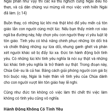
Ngài phán như vậy thì các kẻ thù nghịch cùng Ngài đều hổ
thẹn, và cả dân chúng vui mừng về mọi việc vinh hiển Ngài
đã làm. (c.14)
Buồn thay, có những lúc khi mà thật khó để yêu mến cả tôn
giáo lẫn con người cùng một lúc. Nếu bạn thấy mình rơi vào
ngã ba đường này, hãy chọn yêu con người thay vì yêu luật lệ
tôn giáo. Tình yêu có khả năng chinh phục những lời dối trá
và chiến thắng những sự lừa dối, nhưng ganh ghét và phán
xét người khác sẽ bị đẩy lùi xa. Đức tin hành động bởi tình
yêu. Có những lúc khi tình yêu nghĩa là nói sự thật và những
lúc khác tình yêu nghĩa là trở thành sự thật. Trong đoạn này,
Chúa Giê-su là cả hai. Bằng cách giải phóng người con gái bị
trói buộc này, Ngài là hiện thân về tình yêu của Chúa dành
cho con người vượt lên tôn giáo hay lễ nghi.
Cũng như đức tin không có việc làm thì chết thì việc làm
không có tình yêu cũng vô nghĩa.
Hành Động Không Có Tình Yêu