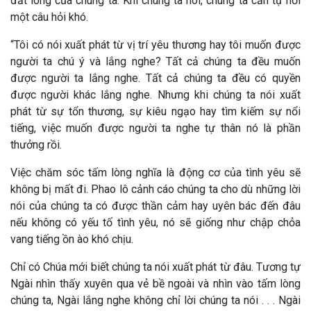
đất lòng của chúng ta. Khi chúng ta nói, chúng ta cần tự hỏi
một câu hỏi khó.
“Tôi có nói xuất phát từ vị trí yêu thương hay tôi muốn được
người ta chú ý và lắng nghe? Tất cả chúng ta đều muốn
được người ta lắng nghe. Tất cả chúng ta đều có quyền
được người khác lắng nghe. Nhưng khi chúng ta nói xuất
phát từ sự tổn thương, sự kiêu ngạo hay tìm kiếm sự nổi
tiếng, việc muốn được người ta nghe tự thân nó là phần
thưởng rồi.
Việc chăm sóc tấm lòng nghĩa là động cơ của tình yêu sẽ
không bị mất đi. Phao lô cảnh cáo chúng ta cho dù những lời
nói của chúng ta có được thần cảm hay uyên bác đến đâu
nếu không có yếu tố tình yêu, nó sẽ giống như chập chỏa
vang tiếng ồn ào khó chịu.
Chỉ có Chúa mới biết chúng ta nói xuất phát từ đâu. Tương tự
Ngài nhìn thấy xuyên qua vẻ bề ngoài và nhìn vào tấm lòng
chúng ta, Ngài lắng nghe không chỉ lời chúng ta nói . . . Ngài