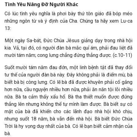
Tình Yêu Nâng Đỡ Người Khác
Có lúc tình yêu nghĩa là phơi bày thứ tôn giáo đã bóp méo
những ngôn từ và ý định của Cha. Chúng ta hãy xem Lu-ca
13:
Một ngày Sa-bát, Đức Chúa Jêsus giảng dạy trong nhà hội
kia. Vả, tại đó, có người đàn bà mắc quỉ ám, phải đau liệt đã
mười tám năm; cong lưng chẳng đứng thẳng được. (c.10-11)
Suốt mười tám năm đau đớn, một linh bệnh tật đã thay đổi
tư thế của người đàn bà này. Đây không phải là điểm mù; bà
biết bà bị còng lưng. Có lẽ bà đã được khuyên phải cố gắng
hơn nữa, cầu nguyện nhiều hơn nữa, phải ăn năn tội lỗi nhiều
nữa. Bà ta cảm thấy xấu hổ. Bà tha thiết muốn được đứng
thẳng lên nhưng không thể tự mình làm được. Bà biết sự có
mặt của bà đã khiến cho các lãnh đạo nhà hội khó chịu,
nhưng suốt 18 năm, bà vẫn đến nhà hội. Bà biết Đức Chúa
Trời là hy vọng duy nhất của bà. Có lẽ bạn biết cảm nhận của
bà.