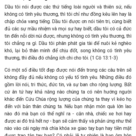
Dầu tôi nói được các thứ tiếng loài người và thiên sứ, nếu
không có tình yêu thương, thì tôi chỉ như đồng kêu lên hay là
chập chỏa vang tiếng. Dầu tôi được ơn nói tiên tri, cùng biết
đủ các sự mầu nhiệm và mọi sự hay biết; dầu tôi có cả đức
tin đến nỗi dời núi được, nhưng không có tình yêu thương, thì
tôi chẳng ra gì. Dầu tôi phân phát gia tài để nuôi kẻ nghèo
khó, lại bỏ thân mình để chịu đốt, song không có tình yêu
thương, thì điều đó chẳng ích chi cho tôi. (1 Cô 13:1-3)
Có một số điều tốt đẹp được nói đến trong các câu trên sẽ
không đầy đủ nếu không có yếu tố tình yêu. Những điều đó
gồm lời nói, tri thức, đức tin, và sự ban cho rộng lượng. Bất
cứ ân tứ hay khả năng nào chúng ta có nên hướng người
khác đến Cứu Chúa rộng lượng của chúng ta thay vì kéo họ
đến với bản thân chúng ta. Nếu bạn nhận món quà lớn lao
nào đó mà bạn có thể nghĩ ra - căn nhà, chiếc xe hơi hay
được ai đó trả hết nợ - bạn sẽ cảm thấy và phản ứng như thế
nào vào cái ngày mà chìa khóa xe giao tay bạn hay tiền mặt
được trao tận tay bạn? Có phải lẽ tự nhiên là bạn ôm hôn