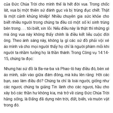
của Đức Chúa Trời cho mình thế là hết đời vua. Trong chốc
lát, vua bị một thiên sứ đánh gục và bị trùng đục chết. Thật
là một cảnh khủng khiếp! Nhiều chuyên gia sức khỏe cho
biết nhiều người trong chúng ta đều có một số kí sinh trùng
bên trong . . . tôi biết, xin lỗi. Nếu điều này là thật thì những gì
mà ông vua này không thấy chính là điều kết liễu cuộc đời
ông. Theo ánh sáng này, không lạ gì các sứ đồ phải vội xé
áo mình và cho mọi người thấy họ chỉ là người phàm mỗi khi
người ta nhầm tưởng họ là thần thánh. Trong Công vụ 14:14-
15, chúng ta đọc:
Nhưng hai sứ đồ là Ba-na-ba và Phao-lô hay điều đó, bèn xé
áo mình, sấn vào giữa đám đông, mà kêu lên rằng: Hỡi các
bạn, sao làm điều đó? Chúng ta chỉ là loài người, giống như
các ngươi; chúng ta giảng Tin lành cho các ngươi, hầu cho
xây bỏ các thần hư không kia, mà trở về cùng Đức Chúa Trời
hằng sống, là Đấng đã dựng nên trời, đất, biển, và muôn vật
trong đó.