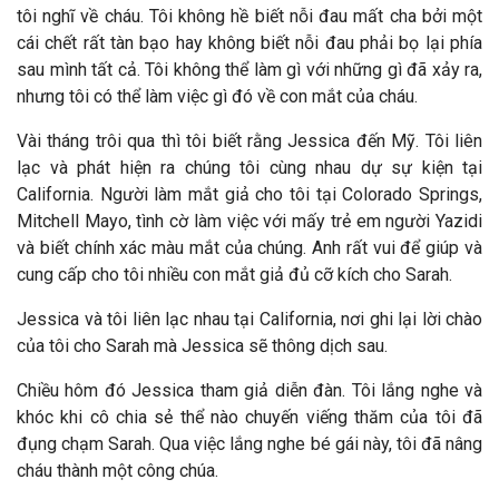
tôi nghĩ về cháu. Tôi không hề biết nỗi đau mất cha bởi một
cái chết rất tàn bạo hay không biết nỗi đau phải bọ lại phía
sau mình tất cả. Tôi không thể làm gì với những gì đã xảy ra,
nhưng tôi có thể làm việc gì đó về con mắt của cháu.
Vài tháng trôi qua thì tôi biết rằng Jessica đến Mỹ. Tôi liên
lạc và phát hiện ra chúng tôi cùng nhau dự sự kiện tại
California. Người làm mắt giả cho tôi tại Colorado Springs,
Mitchell Mayo, tình cờ làm việc với mấy trẻ em người Yazidi
và biết chính xác màu mắt của chúng. Anh rất vui để giúp và
cung cấp cho tôi nhiều con mắt giả đủ cỡ kích cho Sarah.
Jessica và tôi liên lạc nhau tại California, nơi ghi lại lời chào
của tôi cho Sarah mà Jessica sẽ thông dịch sau.
Chiều hôm đó Jessica tham giả diễn đàn. Tôi lắng nghe và
khóc khi cô chia sẻ thể nào chuyến viếng thăm của tôi đã
đụng chạm Sarah. Qua việc lắng nghe bé gái này, tôi đã nâng
cháu thành một công chúa.