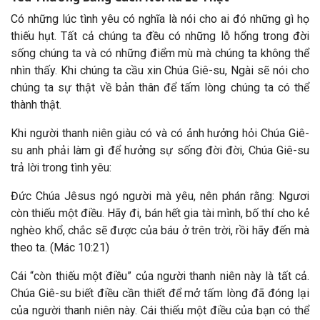
Có những lúc tình yêu có nghĩa là nói cho ai đó những gì họ
thiếu hụt. Tất cả chúng ta đều có những lỗ hổng trong đời
sống chúng ta và có những điểm mù mà chúng ta không thể
nhìn thấy. Khi chúng ta cầu xin Chúa Giê-su, Ngài sẽ nói cho
chúng ta sự thật về bản thân để tấm lòng chúng ta có thể
thành thật.
Khi người thanh niên giàu có và có ảnh hưởng hỏi Chúa Giê-
su anh phải làm gì để hưởng sự sống đời đời, Chúa Giê-su
trả lời trong tình yêu:
Đức Chúa Jêsus ngó người mà yêu, nên phán rằng: Ngươi
còn thiếu một điều. Hãy đi, bán hết gia tài mình, bố thí cho kẻ
nghèo khổ, chắc sẽ được của báu ở trên trời, rồi hãy đến mà
theo ta. (Mác 10:21)
Cái “còn thiếu một điều” của người thanh niên này là tất cả.
Chúa Giê-su biết điều cần thiết để mở tấm lòng đã đóng lại
của người thanh niên này. Cái thiếu một điều của bạn có thể