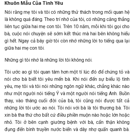
Khuôn Mẫu Của Tình Yêu
Nói rằng mẹ tôi và tôi có những thử thách trong mối quan hệ
là không quá đáng. Theo trí nhớ của tôi, có những căng thẳng
liên tục giữa hai mẹ con tôi. Trên 10 năm, mỗi khi tôi gọi cho
bà, cuộc nói chuyện sẽ sớm kết thúc mà hai bên không hiểu
gì hết. Ngay cả bây giờ tôi còn nhớ những lời to tiếng qua lại
giữa hai mẹ con tôi.
Những gì tôi nhớ là những lời tôi không nói.
Tôi ước ao gì tôi quan tâm hơn một tí lúc đó để chứng tỏ và
nói cho bà biết tôi yêu mến bà. Khi nói đến sự biểu lộ tình
yêu, mẹ tôi và tôi nói những ngôn ngữ khác, chẳng khác nào
như một người nói tiếng Ý và một người nói tiếng Anh. Buồn
thay, vào tháng cuối đời của bà, tôi cũng nói được tất cả
những lời tôi ước ao nói. Tôi nói với bà là tôi thương bà. Tôi
xin bà tha thứ cho bất cứ điều phiền muộn nào hoặc lớn hoặc
nhỏ. Tôi ở bên cạnh giường bệnh với bà, cẩn thận không
đụng đến bình truyền nước biển và dây nhợ quấn quanh bà.