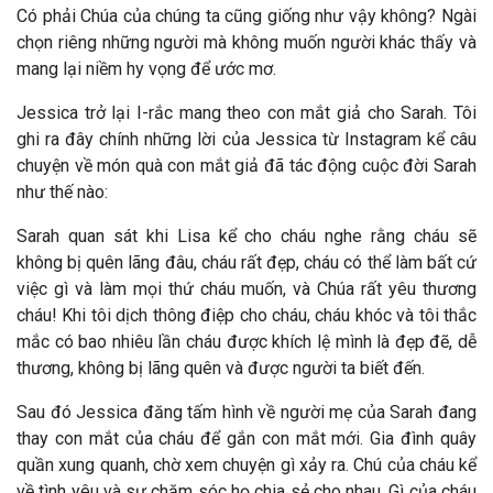
Có phải Chúa của chúng ta cũng giống như vậy không? Ngài
chọn riêng những người mà không muốn người khác thấy và
mang lại niềm hy vọng để ước mơ.
Jessica trở lại I-rắc mang theo con mắt giả cho Sarah. Tôi
ghi ra đây chính những lời của Jessica từ Instagram kể câu
chuyện về món quà con mắt giả đã tác động cuộc đời Sarah
như thế nào:
Sarah quan sát khi Lisa kể cho cháu nghe rằng cháu sẽ
không bị quên lãng đâu, cháu rất đẹp, cháu có thể làm bất cứ
việc gì và làm mọi thứ cháu muốn, và Chúa rất yêu thương
cháu! Khi tôi dịch thông điệp cho cháu, cháu khóc và tôi thắc
mắc có bao nhiêu lần cháu được khích lệ mình là đẹp đẽ, dễ
thương, không bị lãng quên và được người ta biết đến.
Sau đó Jessica đăng tấm hình về người mẹ của Sarah đang
thay con mắt của cháu để gắn con mắt mới. Gia đình quây
quần xung quanh, chờ xem chuyện gì xảy ra. Chú của cháu kể
về tình yêu và sự chăm sóc họ chia sẻ cho nhau. Gì của cháu