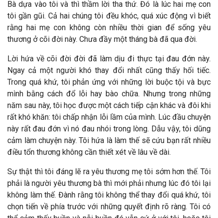
Bà dựa vào tôi và thì thầm lời tha thứ. Đó là lúc hai mẹ con
tôi gần gũi. Cả hai chúng tôi đều khóc, quá xúc động vì biết
rằng hai mẹ con không còn nhiều thời gian để sống yêu
thương ở cõi đời này. Chưa đầy một tháng bà đã qua đời.
Lời hứa về cõi đời đời đã làm dịu đi thực tại đau đớn này.
Ngay cả một người khó thay đổi nhất cũng thấy hối tiếc.
Trong quá khứ, tôi phản ứng với những lời buộc tội và bực
mình bằng cách đổ lỗi hay bào chữa. Nhưng trong những
năm sau này, tôi học được một cách tiếp cận khác và đôi khi
rất khó khăn: tôi chấp nhận lỗi lầm của mình. Lúc đầu chuyện
này rất đau đớn vì nó đau nhói trong lòng. Dẫu vậy, tôi dũng
cảm làm chuyện này. Tôi hứa là làm thế sẽ cứu bạn rất nhiều
điều tổn thương không cần thiết xét về lâu về dài.
Sự thật thì tôi đáng lẽ ra yêu thương mẹ tôi sớm hơn thế. Tôi
phải là người yêu thương bà thì mới phải nhưng lúc đó tôi lại
không làm thế. Đành rằng tôi không thể thay đổi quá khứ, tôi
chọn tiến về phía trước với những quyết định rõ ràng. Tôi có