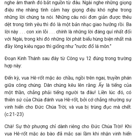
nghe âm thanh đó bắt nguồn từ đâu. Ngài nghe những giọng
điệu nhẹ nhàng tình cảm hay giọng điệu khó nghe trong
những lời chúng ta nói. Những câu nói đơn giản được thêu
dệt trong tình yêu thì đó là một bản nhạc giao hưởng rồi. Ba
lời này . . . con xin lỗi . . . chính là những lời đáng quí nhất đối
với Ngài, trong khi đó những lời phát biểu hùng biện nhất mà
đầy lòng kiêu ngạo thì giống như “nước đổ lá môn.”
Đoạn Kinh Thánh sau đây từ Công vụ 12 đúng trong trường
hợp này:
Đến kỳ, vua Hê-rốt mặc áo chầu, ngồi trên ngai, truyền phán
giữa công chúng. Dân chúng kêu lên rằng: Ấy là tiếng của
một thần, chẳng phải tiếng người ta đâu! Liền lúc đó, có
thiên sứ của Chúa đánh vua Hê-rốt, bởi cớ chẳng nhường sự
vinh hiển cho Đức Chúa Trời; và vua bị trùng đục mà chết.
(c.21-23)
Chà! Sự thờ phượng chỉ dành riêng cho Đức Chúa Trời! Khi
vua Hê-rốt mặc áo bào đã mắc sai lầm khi nhận vinh hiển