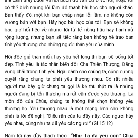
thể cảm thấy buồn và nỗi buồn đó vẫn cứ ở với tôi, hoặc tôi
có thể biến những lỗi lầm đó thành bài học cho người khác.
Bạn thấy đó, một khi bạn chấp nhận lỗi lầm, nó không còn
vướng bận với bạn. Hãy học bài học của tôi. Bạn sẽ không
bao giờ hối tiếc về những lời tử tế, nồng hậu hay hành xử
rộng lượng, nhưng bạn sẽ tiếc rằng bạn không hề trao ban
tình yêu thương cho những người thân yêu của mình.
Hỡi độc giả thân mến, hãy yêu hết lòng thì bạn sẽ sống tốt
đẹp. Tình yêu là tác nhân biến đổi. Cha Thiên Thượng, Đấng
vững chãi trong tình yêu Ngài dành cho chúng ta, cũng cương
quyết rằng chúng ta phải yêu thương nhau. Có rất nhiều
người mà bây giờ chúng ta gọi là kẻ thù thật ra là những
người đang bị tổn thương mà rất cần được yêu thương. Là
môn đồ của Chúa, chúng ta không thể chọn không yêu
thương họ. Yêu thương nhau là một mạng lệnh chứ không
phải là lời đề nghị: “Điều răn của ta đây nầy: Các ngươi hãy
yêu nhau, cũng như ta đã yêu các ngươi.” (Gi 15:12)
Năm lời này đầy thách thức : “
Như Ta đã yêu con
.” Chúa