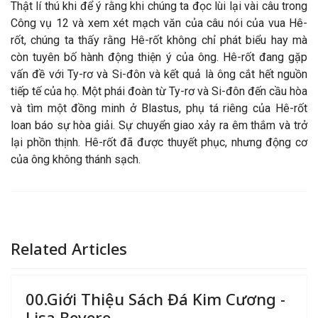
Thật lí thú khi để ý rằng khi chúng ta đọc lùi lại vài câu trong
Công vụ 12 và xem xét mạch văn của câu nói của vua Hê-
rốt, chúng ta thấy rằng Hê-rốt không chỉ phát biểu hay mà
còn tuyên bố hành động thiện ý của ông. Hê-rốt đang gặp
vấn đề với Ty-rơ và Si-đôn và kết quả là ông cắt hết nguồn
tiếp tế của họ. Một phái đoàn từ Ty-rơ và Si-đôn đến cầu hòa
và tìm một đồng minh ở Blastus, phụ tá riêng của Hê-rốt
loan báo sự hòa giải. Sự chuyển giao xảy ra êm thắm và trở
lại phồn thịnh. Hê-rốt đã được thuyết phục, nhưng động cơ
của ông không thánh sạch.
Related Articles
00.Giới Thiệu Sách Đá Kim Cương -
Lisa Bevere