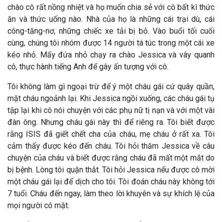
chào cô rất nồng nhiệt và họ muốn chia sẻ với cô bất kì thức
ăn và thức uống nào. Nhà của họ là những cái trại dù, cái
công-tăng-nơ, những chiếc xe tải bị bỏ. Vào buổi tối cuối
cùng, chúng tôi nhóm được 14 người tá túc trong một cái xe
kéo nhỏ. Mấy đứa nhỏ chạy ra chào Jessica và vây quanh
cô, thực hành tiếng Anh để gây ấn tượng với cô.
Tôi không làm gì ngoại trừ để ý một cháu gái cứ quây quần,
mặt cháu ngoảnh lại. Khi Jessica ngồi xuống, các cháu gái tụ
tập lại khi cô nói chuyện với các phụ nữ tị nạn và với một vài
đàn ông. Nhưng cháu gái này thì để riêng ra. Tôi biết được
rằng ISIS đã giết chết cha của cháu, mẹ cháu ở rất xa. Tôi
cảm thấy được kéo đến cháu. Tôi hỏi thăm Jessica về câu
chuyện của cháu và biết được rằng cháu đã mất một mắt do
bị bệnh. Lòng tôi quặn thắt. Tôi hỏi Jessica nếu được cô mời
một cháu gái lại để dịch cho tôi. Tôi đoán cháu này không tới
7 tuổi. Cháu đến ngay, làm theo lời khuyên và sự khích lệ của
mọi người có mặt.