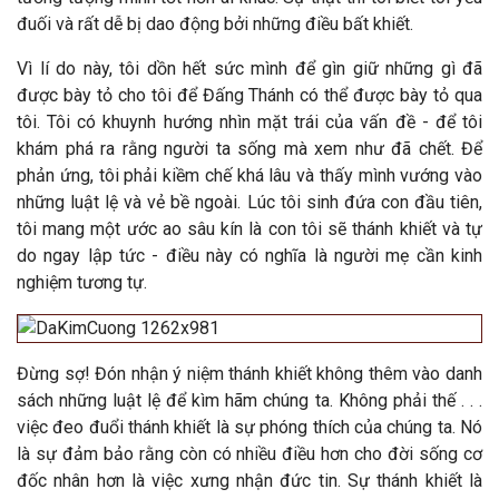
đuối và rất dễ bị dao động bởi những điều bất khiết.
Vì lí do này, tôi dồn hết sức mình để gìn giữ những gì đã
được bày tỏ cho tôi để Đấng Thánh có thể được bày tỏ qua
tôi. Tôi có khuynh hướng nhìn mặt trái của vấn đề - để tôi
khám phá ra rằng người ta sống mà xem như đã chết. Để
phản ứng, tôi phải kiềm chế khá lâu và thấy mình vướng vào
những luật lệ và vẻ bề ngoài. Lúc tôi sinh đứa con đầu tiên,
tôi mang một ước ao sâu kín là con tôi sẽ thánh khiết và tự
do ngay lập tức - điều này có nghĩa là người mẹ cần kinh
nghiệm tương tự.
Đừng sợ! Đón nhận ý niệm thánh khiết không thêm vào danh
sách những luật lệ để kìm hãm chúng ta. Không phải thế . . .
việc đeo đuổi thánh khiết là sự phóng thích của chúng ta. Nó
là sự đảm bảo rằng còn có nhiều điều hơn cho đời sống cơ
đốc nhân hơn là việc xưng nhận đức tin. Sự thánh khiết là