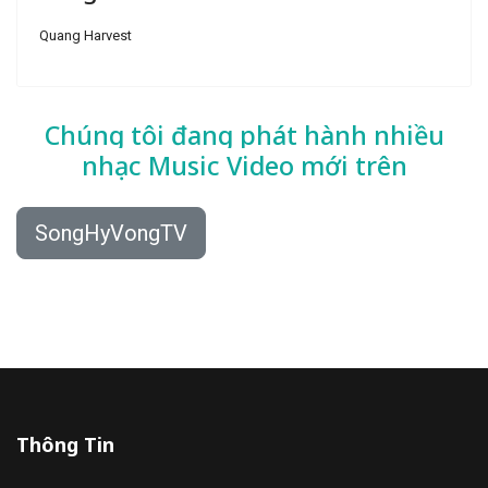
Quang Harvest
Chúng tôi đang phát hành nhiều
nhạc
Music Video mới trên
SongHyVongTV
Thông Tin