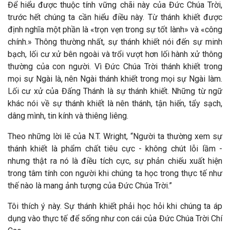
Để hiểu được thuộc tính vững chãi này của Đức Chúa Trời,
trước hết chúng ta cần hiểu điều này. Từ thánh khiết được
định nghĩa một phần là «trọn vẹn trong sự tốt lành» và «công
chính.» Thông thường nhất, sự thánh khiết nói đến sự minh
bạch, lối cư xử bên ngoài và trổi vượt hơn lối hành xử thông
thường của con người. Vì Đức Chúa Trời thánh khiết trong
mọi sự Ngài là, nên Ngài thánh khiết trong mọi sự Ngài làm.
Lối cư xử của Đấng Thánh là sự thánh khiết. Những từ ngữ
khác nói về sự thánh khiết là nên thánh, tận hiến, tẩy sạch,
dâng mình, tin kính và thiêng liêng.
Theo những lời lẽ của N.T. Wright, “Người ta thường xem sự
thánh khiết là phẩm chất tiêu cực - không chút lỗi lầm -
nhưng thật ra nó là điều tích cực, sự phản chiếu xuất hiện
trong tâm tính con người khi chúng ta học trong thực tế như
thế nào là mang ảnh tượng của Đức Chúa Trời.”
Tôi thích ý này. Sự thánh khiết phải học hỏi khi chúng ta áp
dụng vào thực tế để sống như con cái của Đức Chúa Trời Chí