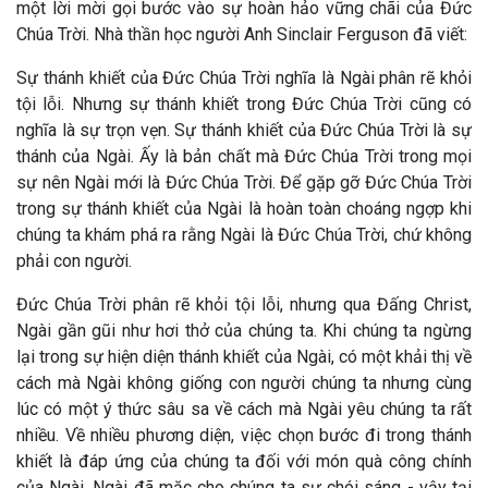
một lời mời gọi bước vào sự hoàn hảo vững chãi của Đức
Chúa Trời. Nhà thần học người Anh Sinclair Ferguson đã viết:
Sự thánh khiết của Đức Chúa Trời nghĩa là Ngài phân rẽ khỏi
tội lỗi. Nhưng sự thánh khiết trong Đức Chúa Trời cũng có
nghĩa là sự trọn vẹn. Sự thánh khiết của Đức Chúa Trời là sự
thánh của Ngài. Ấy là bản chất mà Đức Chúa Trời trong mọi
sự nên Ngài mới là Đức Chúa Trời. Để gặp gỡ Đức Chúa Trời
trong sự thánh khiết của Ngài là hoàn toàn choáng ngợp khi
chúng ta khám phá ra rằng Ngài là Đức Chúa Trời, chứ không
phải con người.
Đức Chúa Trời phân rẽ khỏi tội lỗi, nhưng qua Đấng Christ,
Ngài gần gũi như hơi thở của chúng ta. Khi chúng ta ngừng
lại trong sự hiện diện thánh khiết của Ngài, có một khải thị về
cách mà Ngài không giống con người chúng ta nhưng cùng
lúc có một ý thức sâu sa về cách mà Ngài yêu chúng ta rất
nhiều. Về nhiều phương diện, việc chọn bước đi trong thánh
khiết là đáp ứng của chúng ta đối với món quà công chính
của Ngài. Ngài đã mặc cho chúng ta sự chói sáng - vậy tại