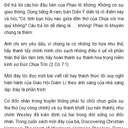
Để trả lời câu hỏi đầu tiên của Phao lô: không. Không có sự
giao thông. Dùng tiếng A-ram, bản Diễn Ý diễn tả rõ điểm này
và hỏi, "Có tình bạn hữu nào giữa đền thờ của Chúa với ma
quỷ không? Câu trả lời dễ dàng là . . . không! Phao lô khuyên
chúng ta thêm:
Anh chị em yêu dấu, vì chúng ta có những lời hứa như thế,
hãy thanh tẩy chính mình cho sạch những điều ô uế về phần
thân thể lẫn tâm linh, hãy hoàn thành sự thánh hóa trong niềm
kính sợ Đức Chúa Trời. (2 Cô 7:1)
Mới đây tôi đọc một bài viết rất hay thách thức lối suy nghĩ
hiện hành của Giáo Hội Giám Lí theo ánh sáng của nhà sáng
lập. Đây là phần trích:
Cơ đốc nhân trong truyền thống phải từ chối chọn giữa sự
tha thứ (sự công chính) và sự thánh khiết (sự nên thánh), như
chính Wesley đã kiên định cả hai trong đời sống cơ đốc
nhân. Trong cuốn sách mới đây của bà, Discovering Christian