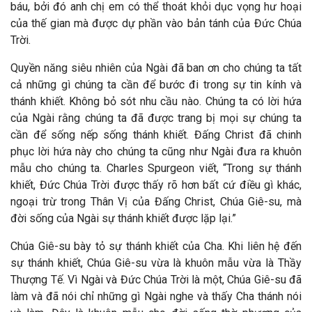
báu, bởi đó anh chị em có thể thoát khỏi dục vọng hư hoại
của thế gian mà được dự phần vào bản tánh của Đức Chúa
Trời.
Quyền năng siêu nhiên của Ngài đã ban ơn cho chúng ta tất
cả những gì chúng ta cần để bước đi trong sự tin kính và
thánh khiết. Không bỏ sót nhu cầu nào. Chúng ta có lời hứa
của Ngài rằng chúng ta đã được trang bị mọi sự chúng ta
cần để sống nếp sống thánh khiết. Đấng Christ đã chinh
phục lời hứa này cho chúng ta cũng như Ngài đưa ra khuôn
mẫu cho chúng ta. Charles Spurgeon viết, “Trong sự thánh
khiết, Đức Chúa Trời được thấy rõ hơn bất cứ điều gì khác,
ngoại trừ trong Thân Vị của Đấng Christ, Chúa Giê-su, mà
đời sống của Ngài sự thánh khiết được lặp lại.”
Chúa Giê-su bày tỏ sự thánh khiết của Cha. Khi liên hệ đến
sự thánh khiết, Chúa Giê-su vừa là khuôn mẫu vừa là Thầy
Thượng Tế. Vì Ngài và Đức Chúa Trời là một, Chúa Giê-su đã
làm và đã nói chỉ những gì Ngài nghe và thấy Cha thánh nói