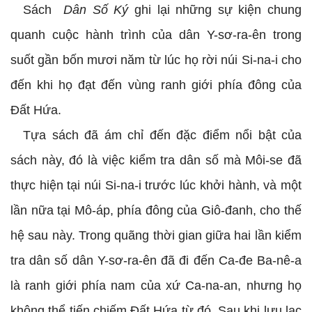
Sách
Dân Số Ký
ghi lại những sự kiện chung
quanh cuộc hành trình của dân Y-sơ-ra-ên trong
suốt gần bốn mươi năm từ lúc họ rời núi Si-na-i cho
đến khi họ đạt đến vùng ranh giới phía đông của
Đất Hứa.
Tựa sách đã ám chỉ đến đặc điểm nổi bật của
sách này, đó là việc kiểm tra dân số mà Môi-se đã
thực hiện tại núi Si-na-i trước lúc khởi hành, và một
lần nữa tại Mô-áp, phía đông của Giô-đanh, cho thế
hệ sau này. Trong quãng thời gian giữa hai lần kiểm
tra dân số dân Y-sơ-ra-ên đã đi đến Ca-đe Ba-nê-a
là ranh giới phía nam của xứ Ca-na-an, nhưng họ
không thể tiến chiếm Đất Hứa từ đó. Sau khi lưu lạc