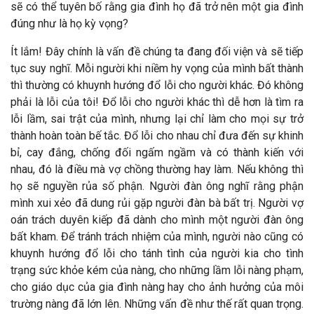
sẽ có thể tuyên bố rằng gia đình họ đã trở nên một gia đình
đúng như là họ kỳ vọng?
Ít lắm! Đây chính là vấn đề chúng ta đang đối viện và sẽ tiếp
tục suy nghĩ. Mỗi người khi niềm hy vọng của mình bất thành
thì thường có khuynh hướng đổ lỗi cho người khác. Đó không
phải là lỗi của tôi! Đổ lỗi cho người khác thì dễ hơn là tìm ra
lỗi lầm, sai trật của mình, nhưng lại chỉ làm cho mọi sự trở
thành hoàn toàn bế tắc. Đổ lỗi cho nhau chỉ đưa đến sự khinh
bỉ, cay đắng, chống đối ngấm ngầm và có thành kiến với
nhau, đó là điều mà vợ chồng thường hay làm. Nếu không thì
họ sẽ nguyền rủa số phận. Người đàn ông nghĩ rằng phận
mình xui xẻo đã dung rủi gặp người đàn bà bất trị. Người vợ
oán trách duyên kiếp đã dành cho mình một người đàn ông
bất kham. Để tránh trách nhiệm của mình, người nào cũng có
khuynh hướng đổ lỗi cho tánh tình của người kia cho tình
trạng sức khỏe kém của nàng, cho những lầm lỗi nàng phạm,
cho giáo dục của gia đình nàng hay cho ảnh hưởng của môi
trường nàng đã lớn lên. Những vấn đề như thế rất quan trọng.