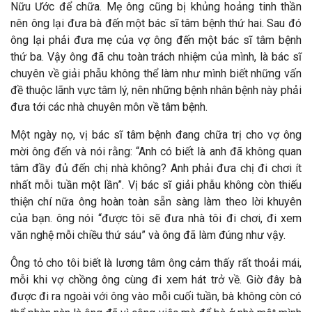
Nữu Ước để chữa. Mẹ ông cũng bị khủng hoảng tinh thần
nên ông lại đưa bà đến một bác sĩ tâm bệnh thứ hai. Sau đó
ông lại phải đưa mẹ của vợ ông đến một bác sĩ tâm bệnh
thứ ba. Vậy ông đã chu toàn trách nhiệm của mình, là bác sĩ
chuyên về giải phẫu không thể làm như mình biết những vấn
đề thuộc lãnh vực tâm lý, nên những bệnh nhân bệnh này phải
đưa tới các nhà chuyên môn về tâm bệnh.
Một ngày nọ, vị bác sĩ tâm bệnh đang chữa trị cho vợ ông
mời ông đến và nói rằng: “Anh có biết là anh đã không quan
tâm đầy đủ đến chị nhà không? Anh phải đưa chị đi chơi ít
nhất mỗi tuần một lần”. Vị bác sĩ giải phẫu không còn thiếu
thiện chí nữa ông hoàn toàn sẵn sàng làm theo lời khuyên
của bạn. ông nói “được tôi sẽ đưa nhà tôi đi chơi, đi xem
văn nghệ mỗi chiều thứ sáu” và ông đã làm đúng như vậy.
Ông tỏ cho tôi biết là lương tâm ông cảm thấy rất thoải mái,
mỗi khi vợ chồng ông cùng đi xem hát trở về. Giờ đây bà
được đi ra ngoài với ông vào mỗi cuối tuần, bà không còn có