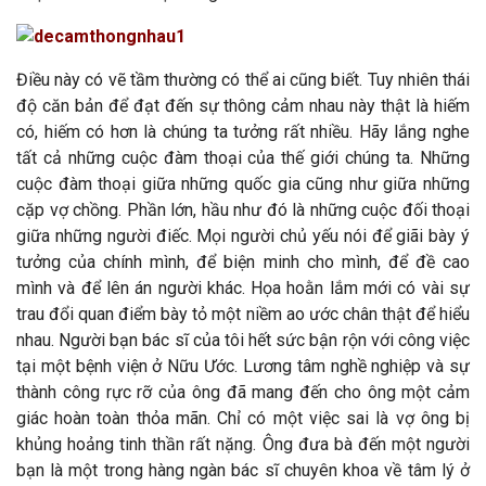
Điều này có vẽ tầm thường có thể ai cũng biết. Tuy nhiên thái
độ căn bản để đạt đến sự thông cảm nhau này thật là hiếm
có, hiếm có hơn là chúng ta tưởng rất nhiều. Hãy lắng nghe
tất cả những cuộc đàm thoại của thế giới chúng ta. Những
cuộc đàm thoại giữa những quốc gia cũng như giữa những
cặp vợ chồng. Phần lớn, hầu như đó là những cuộc đối thoại
giữa những người điếc. Mọi người chủ yếu nói để giãi bày ý
tưởng của chính mình, để biện minh cho mình, để đề cao
mình và để lên án người khác. Họa hoằn lắm mới có vài sự
trau đổi quan điểm bày tỏ một niềm ao ước chân thật để hiểu
nhau. Người bạn bác sĩ của tôi hết sức bận rộn với công việc
tại một bệnh viện ở Nữu Ước. Lương tâm nghề nghiệp và sự
thành công rực rỡ của ông đã mang đến cho ông một cảm
giác hoàn toàn thỏa mãn. Chỉ có một việc sai là vợ ông bị
khủng hoảng tinh thần rất nặng. Ông đưa bà đến một người
bạn là một trong hàng ngàn bác sĩ chuyên khoa về tâm lý ở