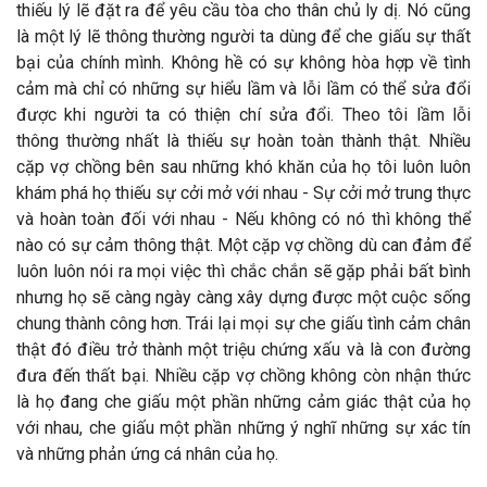
thiếu lý lẽ đặt ra để yêu cầu tòa cho thân chủ ly dị. Nó cũng
là một lý lẽ thông thường người ta dùng để che giấu sự thất
bại của chính mình. Không hề có sự không hòa hợp về tình
cảm mà chỉ có những sự hiểu lầm và lỗi lầm có thể sửa đổi
được khi người ta có thiện chí sửa đổi. Theo tôi lầm lỗi
thông thường nhất là thiếu sự hoàn toàn thành thật. Nhiều
cặp vợ chồng bên sau những khó khăn của họ tôi luôn luôn
khám phá họ thiếu sự cởi mở với nhau - Sự cởi mở trung thực
và hoàn toàn đối với nhau - Nếu không có nó thì không thể
nào có sự cảm thông thật. Một cặp vợ chồng dù can đảm để
luôn luôn nói ra mọi việc thì chắc chắn sẽ gặp phải bất bình
nhưng họ sẽ càng ngày càng xây dựng được một cuộc sống
chung thành công hơn. Trái lại mọi sự che giấu tình cảm chân
thật đó điều trở thành một triệu chứng xấu và là con đường
đưa đến thất bại. Nhiều cặp vợ chồng không còn nhận thức
là họ đang che giấu một phần những cảm giác thật của họ
với nhau, che giấu một phần những ý nghĩ những sự xác tín
và những phản ứng cá nhân của họ.