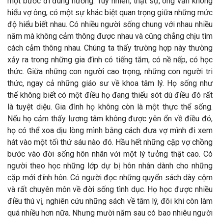
một bước đi đúng hướng. Tuy nhiên, thật sự, ông vẫn không
hiểu vợ ông, có một sự khác biệt quan trọng giữa những mức
độ hiểu biết nhau. Có nhiều người sống chung với nhau nhiều
năm mà không cảm thông được nhau và cũng chẳng chịu tìm
cách cảm thông nhau. Chúng ta thấy trường hợp này thường
xảy ra trong những gia đình có tiếng tăm, có nề nếp, có học
thức. Giữa những con người cao trọng, những con người tri
thức, ngay cả những giáo sư về khoa tâm lý. Họ sống như
thế không biết có một điều họ đang thiếu sót dù điều đó rất
là tuyệt diệu. Gia đình họ không còn là một thực thể sống.
Nếu họ cảm thấy lương tâm không được yên ổn về điều đó,
họ có thể xoa dịu lòng mình bằng cách đưa vợ mình đi xem
hát vào một tối thứ sáu nào đó. Hầu hết những cặp vợ chồng
bước vào đời sống hôn nhân với một lý tưởng thật cao. Có
người theo học những lớp dự bị hôn nhân dành cho những
cặp mới đính hôn. Có người đọc những quyển sách dày cộm
và rất chuyên môn về đời sống tình dục. Họ học được nhiều
điều thú vị, nghiên cứu những sách về tâm lý, đôi khi còn làm
quá nhiều hơn nữa. Nhưng mười năm sau có bao nhiêu người