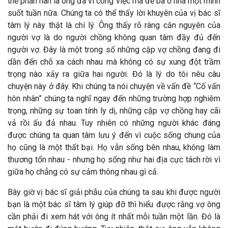
thể phàn nàn là ông đã vì công việc mà để bà ở nhà một mình
suốt tuần nữa. Chúng ta có thể thấy lời khuyên của vị bác sĩ
tâm lý này thật là chí lý. Ông thấy rõ ràng căn nguyên của
người vợ là do người chồng không quan tâm đầy đủ đến
người vợ. Đây là một trong số những cặp vợ chồng đang đi
dần đến chỗ xa cách nhau mà không có sự xung đột trầm
trọng nào xảy ra giữa hai người. Đó là lý do tôi nêu câu
chuyện này ở đây. Khi chúng ta nói chuyện về vấn đề “Cố vấn
hôn nhân” chúng ta nghĩ ngay đến những trường hợp nghiêm
trọng, những sự toan tính ly dị, những cặp vợ chồng hay cãi
vả rồi ấu đả nhau. Tuy nhiên có những người khác đáng
được chúng ta quan tâm lưu ý đến vì cuộc sống chung của
họ cũng là một thất bại. Họ vẫn sống bên nhau, không làm
thương tổn nhau - nhưng họ sống như hai địa cực tách rời vì
giữa họ chẳng có sự cảm thông nhau gì cả.
Bây giờ vị bác sĩ giải phẫu của chúng ta sau khi được người
bạn là một bác sĩ tâm lý giúp đỡ thì hiểu được rằng vợ ông
cần phải đi xem hát với ông ít nhất mỗi tuần một lần. Đó là