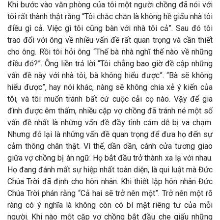
Khi bước vào văn phòng của tôi một người chồng đã nói với
tôi rất thành thật rằng “Tôi chắc chắn là không hề giấu nhà tôi
điều gì cả. Việc gì tôi cũng bàn với nhà tôi cả”. Sau đó tôi
trao đổi với ông về nhiều vấn đề rất quan trọng và cần thiết
cho ông. Rồi tôi hỏi ông “Thế bà nhà nghĩ thế nào về những
điều đó?”. Ông liền trả lời “Tôi chẳng bao giờ đề cập những
vấn đề này với nhà tôi, bà không hiểu được”. “Bà sẽ không
hiểu được”, hay nói khác, nàng sẽ không chia xẻ ý kiến của
tôi, và tôi muốn tránh bất cứ cuộc cải cọ nào. Vậy để gia
đình được êm thấm, nhiều cặp vợ chồng đã tránh né một số
vấn đề nhất là những vấn đề đầy tình cảm dễ bị va chạm.
Nhưng đó lại là những vấn đề quan trọng để đưa họ đến sự
cảm thông chân thật. Vì thế, dần dần, cánh cửa tương giao
giữa vợ chồng bị án ngữ. Họ bắt đầu trở thành xa lạ với nhau.
Họ đang đánh mất sự hiệp nhất toàn diện, là qui luật mà Đức
Chúa Trời đã định cho hôn nhân. Khi thiết lập hôn nhân Đức
Chúa Trời phán rằng “Cả hai sẽ trở nên một”. Trở nên một rõ
ràng có ý nghĩa là không còn có bí mật riêng tư của mỗi
người. Khi nào một cặp vợ chồng bắt đầu che giấu những