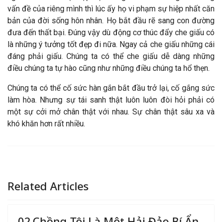
vấn đề của riêng mình thì lúc ấy họ vi phạm sự hiệp nhất căn
bản của đời sống hôn nhân. Họ bắt đầu rẽ sang con đường
đưa đến thất bại. Đúng vậy dù động cơ thúc đẩy che giấu có
là những ý tưởng tốt đẹp đi nữa. Ngay cả che giấu những cái
đáng phải giấu. Chúng ta có thể che giấu dễ dàng những
điều chúng ta tự hào cũng như những điều chúng ta hổ thẹn.
Chúng ta có thể cố sức hàn gắn bắt đầu trở lại, cố gắng sức
làm hòa. Nhưng sự tái sanh thật luôn luôn đòi hỏi phải có
một sự cởi mở chân thật với nhau. Sự chân thật sâu xa và
khó khăn hơn rất nhiều.
Related Articles
02.Chồng Tôi Là Một Hải Đảo Bí Ẩn