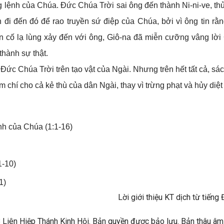
 lệnh của Chúa. Đức Chúa Trời sai ông đến thành Ni-ni-ve, thủ
đi đến đó để rao truyền sứ điệp của Chúa, bởi vì ông tin rằn
ến cố lạ lùng xảy đến với ông, Giô-na đã miễn cưỡng vâng lời 
thành sự thật.
ủa Đức Chúa Trời trên tạo vật của Ngài. Nhưng trên hết tất cả, 
 chí cho cả kẻ thù của dân Ngài, thay vì trừng phạt và hủy diệt
nh của Chúa (1:1-16)
1-10)
1)
Lời giới thiệu KT dịch từ tiế
Liên Hiệp Thánh Kinh Hội. Bản quyền được bảo lưu. Bản thâu âm