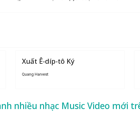
Xuất Ê-díp-tô Ký
Quang Harvest
ành nhiều
nhạc
Music Video mới tr