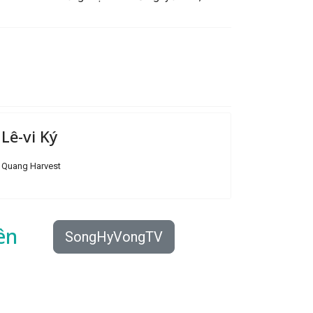
Lê-vi Ký
Quang Harvest
ên
SongHyVongTV