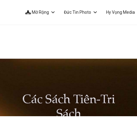
Mở Rộng
Đức Tin Photo
Hy Vọng Media